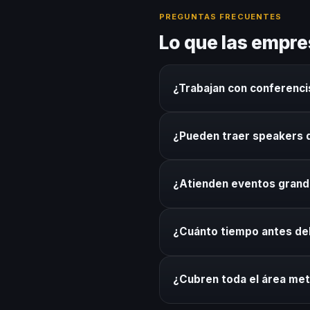
PREGUNTAS FRECUENTES
Lo que las empr
¿Trabajan con conferenc
Sí. Nuestro directorio inclu
¿Pueden traer speakers 
speakers de otras ciudades s
Por supuesto. Coordinamos l
¿Atienden eventos gran
rider técnico. Sin complicaci
Sí. Coordinamos speakers pa
¿Cuánto tiempo antes d
del conferencista al formato
Recomendamos mínimo 3 sema
¿Cubren toda el área me
urgentes, tenemos protocolo