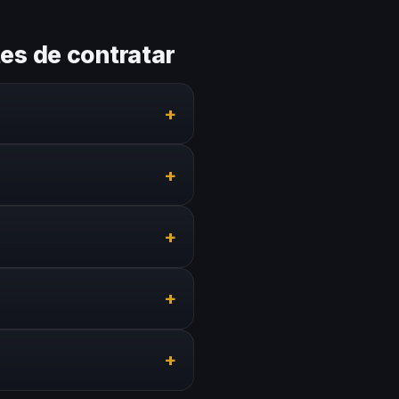
es de contratar
+
namos talento local y
+
, hospedaje, traslados y
+
stentes. Adaptamos el perfil
+
cos, 6 semanas. En casos
+