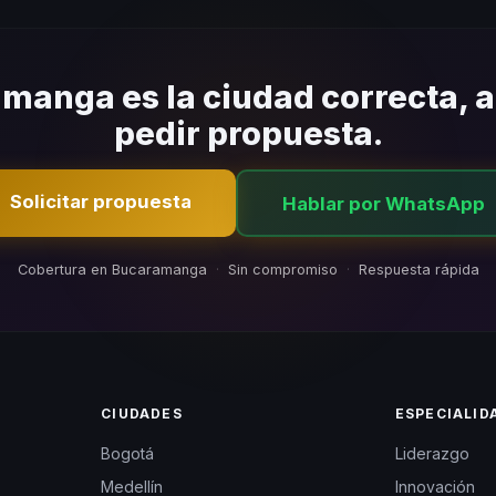
ropolitana y áreas cercanas. Coordinamos la logística para que el 
tratiempos.
manga es la ciudad correcta, 
pedir propuesta.
Solicitar propuesta
Hablar por WhatsApp
Cobertura en Bucaramanga
·
Sin compromiso
·
Respuesta rápida
CIUDADES
ESPECIALID
Bogotá
Liderazgo
Medellín
Innovación