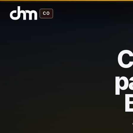
CO
C
p