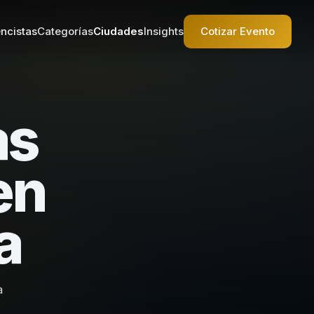
ncistas
Categorías
Ciudades
Insights
Cotizar Evento
as
en
a
a