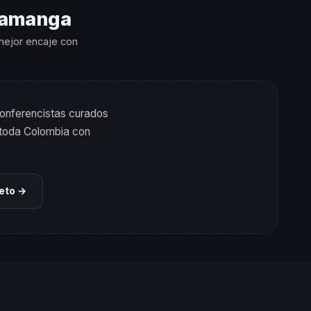
aramanga
 mejor encaje con
onferencistas curados
n toda Colombia con
leto →