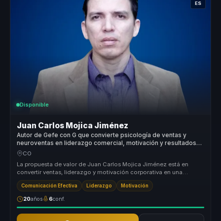
ES
Disponible
Juan Carlos Mojica Jiménez
Autor de Gefe con G que convierte psicología de ventas y
neuroventas en liderazgo comercial, motivación y resultados
para equipos.
CO
La propuesta de valor de Juan Carlos Mojica Jiménez está en
convertir ventas, liderazgo y motivación corporativa en una
experiencia de ap...
Comunicación Efectiva
Liderazgo
Motivación
20
años
6
conf.