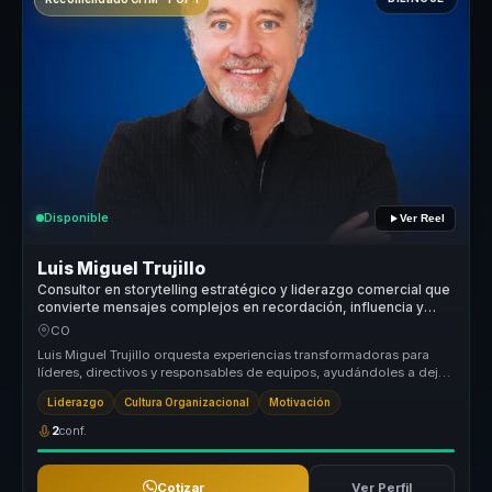
Disponible
Ver Reel
Luis Miguel Trujillo
Consultor en storytelling estratégico y liderazgo comercial que
convierte mensajes complejos en recordación, influencia y
motivación para líderes y equipos.
CO
Luis Miguel Trujillo orquesta experiencias transformadoras para
líderes, directivos y responsables de equipos, ayudándoles a dejar
atrás ...
Liderazgo
Cultura Organizacional
Motivación
2
conf.
Cotizar
Ver Perfil