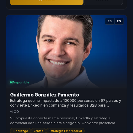
ES
EN
Disponible
Guillermo González Pimiento
Estratega que ha impactado a 100000 personas en 67 paises y
convierte LinkedIn en confianza y resultados B2B para
empresas.
CO
Su propuesta conecta marca personal, LinkedIn y estrategia
comercial con una salida clara a negocio. Convierte presencia
digital y confia...
Liderazgo
Ventas
Estrategia Empresarial