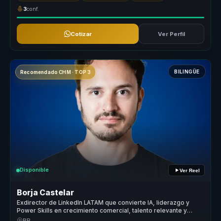
3
conf.
Cotizar
Ver Perfil
BILINGÜE
Recomendado CHM · TOP 3
Disponible
Ver Reel
Borja Castelar
Exdirector de LinkedIn LATAM que convierte IA, liderazgo y
Power Skills en crecimiento comercial, talento relevante y
decisiones ejecutivas.
BR