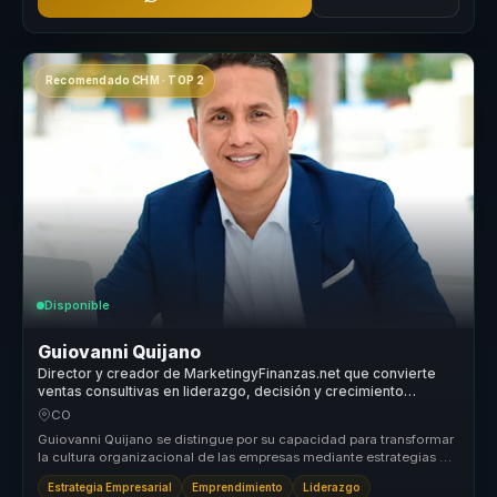
Recomendado CHM · TOP 2
Disponible
Guiovanni Quijano
Director y creador de MarketingyFinanzas.net que convierte
ventas consultivas en liderazgo, decisión y crecimiento
comercial para equipos.
CO
Guiovanni Quijano se distingue por su capacidad para transformar
la cultura organizacional de las empresas mediante estrategias de
market...
Estrategia Empresarial
Emprendimiento
Liderazgo