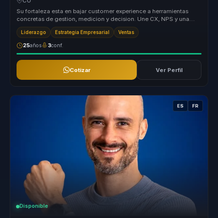
CO
Su fortaleza esta en bajar customer experience a herramientas
concretas de gestion, medicion y decision. Une CX, NPS y una
mirada de nego...
Liderazgo
Estrategia Empresarial
Ventas
25
años
3
conf.
Cotizar
Ver Perfil
ES
FR
Disponible