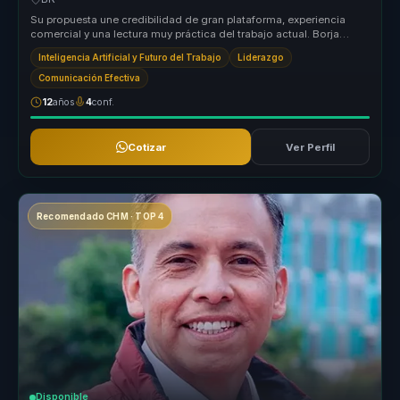
Su propuesta une credibilidad de gran plataforma, experiencia
comercial y una lectura muy práctica del trabajo actual. Borja
ayuda a buye...
Inteligencia Artificial y Futuro del Trabajo
Liderazgo
Comunicación Efectiva
12
años
4
conf.
Cotizar
Ver Perfil
Recomendado CHM · TOP 4
Disponible