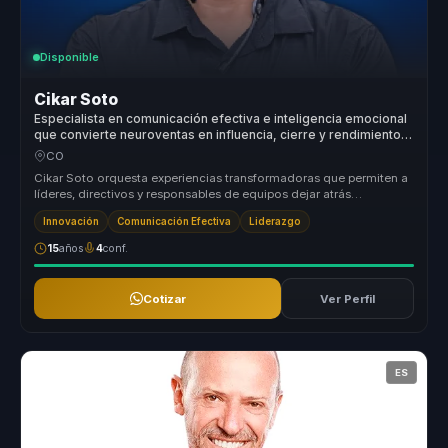
Disponible
Cikar Soto
Especialista en comunicación efectiva e inteligencia emocional
que convierte neuroventas en influencia, cierre y rendimiento
para equipos comerciales.
CO
Cikar Soto orquesta experiencias transformadoras que permiten a
líderes, directivos y responsables de equipos dejar atrás
estructuras des...
Innovación
Comunicación Efectiva
Liderazgo
15
años
4
conf.
Cotizar
Ver Perfil
ES