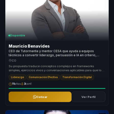
Disponible
Mauricio Benavides
CEO de Tutormente y mentor CESA que ayuda a equipos
técnicos a convertir liderazgo, persuasión e IA en criterio,
influencia y acción.
CO
Su propuesta traduce conceptos complejos en frameworks
simples, ejercicios vivos y conversaciones aplicables para que los
equipos convier...
Liderazgo
Comunicación Efectiva
Transformación Digital
11
años
3
conf.
Cotizar
Ver Perfil