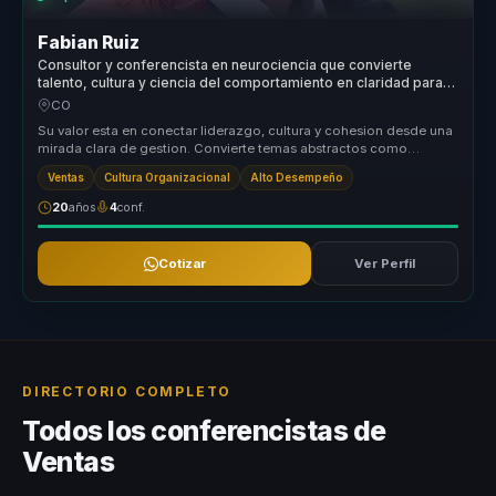
Fabian Ruiz
Consultor y conferencista en neurociencia que convierte
talento, cultura y ciencia del comportamiento en claridad para
directivos.
CO
Su valor esta en conectar liderazgo, cultura y cohesion desde una
mirada clara de gestion. Convierte temas abstractos como
alineacion o t...
Ventas
Cultura Organizacional
Alto Desempeño
20
años
4
conf.
Cotizar
Ver Perfil
DIRECTORIO COMPLETO
Todos los conferencistas de
Ventas