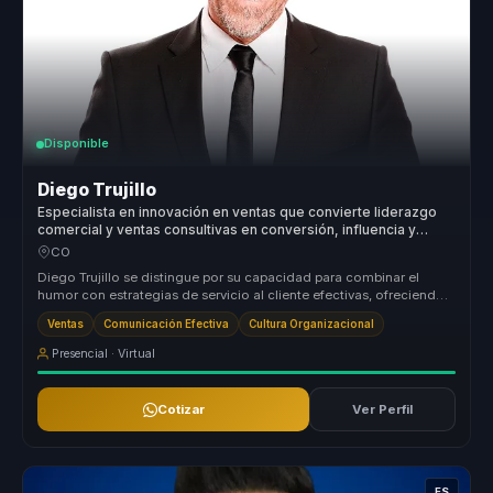
Disponible
Diego Trujillo
Especialista en innovación en ventas que convierte liderazgo
comercial y ventas consultivas en conversión, influencia y
confianza para equipos.
CO
Diego Trujillo se distingue por su capacidad para combinar el
humor con estrategias de servicio al cliente efectivas, ofreciendo
un enfoq...
Ventas
Comunicación Efectiva
Cultura Organizacional
Presencial · Virtual
Cotizar
Ver Perfil
ES