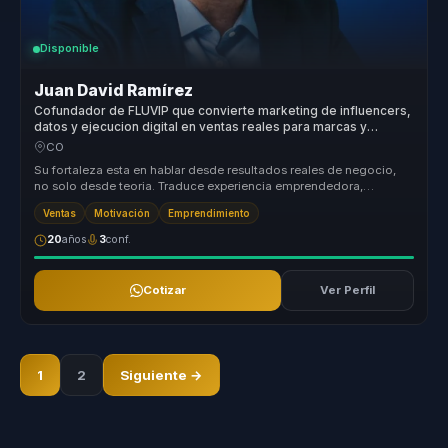
Disponible
Juan David Ramírez
Cofundador de FLUVIP que convierte marketing de influencers,
datos y ejecucion digital en ventas reales para marcas y
equipos.
CO
Su fortaleza esta en hablar desde resultados reales de negocio,
no solo desde teoria. Traduce experiencia emprendedora,
marketing y tecno...
Ventas
Motivación
Emprendimiento
20
años
3
conf.
Cotizar
Ver Perfil
1
2
Siguiente →