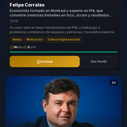
Felipe Corrales
Economista formado en Montreal y experto en PNL que
convierte creencias limitantes en foco, accion y resultados
para equipos.
CO
Su valor esta en bajar herramientas de PNL y liderazgo a
problemas cotidianos de equipos y personas. Convierte creencias
limitantes, disp...
Ventas
Motivación
Cultura Organizacional
14
años
3
conf.
Cotizar
Ver Perfil
ES