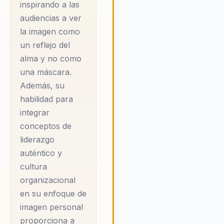
inspirando a las
máscara, sino como
audiencias a ver
un reflejo del alma.
la imagen como
Sus conferencias
un reflejo del
abarcan temas como
alma y no como
la imagen personal
una máscara.
con propósito, la
Además, su
comunicación de
habilidad para
impacto y el
integrar
empoderamiento
conceptos de
femenino desde la
liderazgo
auténtico y
autenticidad. Yuly
cultura
convierte la imagen en
organizacional
una herramienta
en su enfoque de
estratégica de alto
imagen personal
impacto, conectando
proporciona a