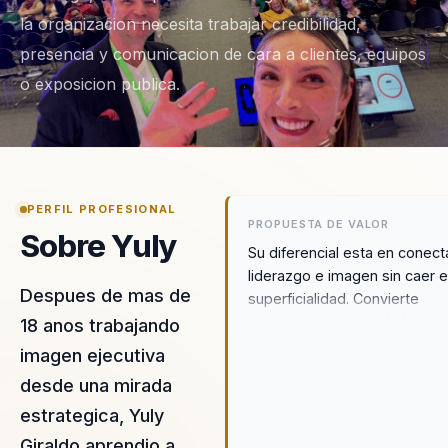
la organizacion necesita trabajar credibilidad,
presencia y comunicacion de cara a clientes, equipos
o exposicion publica.
PERFIL PROFESIONAL
PROPUESTA DE VALOR
Sobre Yuly
Su diferencial esta en conect
liderazgo e imagen sin caer 
Despues de mas de
superficialidad. Convierte
presencia, autenticidad y
18 anos trabajando
comunicacion no verbal en
imagen ejecutiva
herramientas practicas para
desde una mirada
fortalecer confianza, influenci
consistencia profesional den
estrategica, Yuly
la organizacion.
Giraldo aprendio a