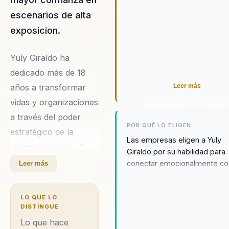
escenarios de alta
exposicion.
Yuly Giraldo ha
dedicado más de 18
años a transformar
Leer más
vidas y organizaciones
a través del poder
POR QUÉ LO ELIGEN
estratégico de la
Las empresas eligen a Yuly
imagen personal. Su
Giraldo por su habilidad para
enfoque va más allá
conectar emocionalmente co
Leer más
público y por su enfoque
de lo estético,
estratégico que transforma l
conectando la esencia
LO QUE LO
imagen en una herramienta de
con la apariencia para
DISTINGUE
impacto. Su estilo cálido e
empoderar desde el
Lo que hace
inspirador ayuda a fortalecer 