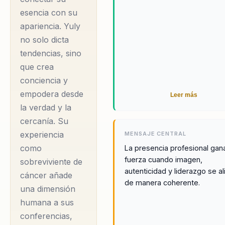
la certificación AICI
esencia con su
CIP, el más alto nivel
apariencia. Yuly
en la industria de la
no solo dicta
imagen, lo que avala
tendencias, sino
su experiencia y
que crea
credibilidad en el
conciencia y
campo. Su historia
empodera desde
Leer más
personal como
la verdad y la
sobreviviente de
cercanía. Su
cáncer añade una
experiencia
MENSAJE CENTRAL
dimensión humana y
como
La presencia profesional gan
resiliente a sus
fuerza cuando imagen,
sobreviviente de
autenticidad y liderazgo se a
conferencias,
cáncer añade
de manera coherente.
una dimensión
inspirando a las
humana a sus
audiencias a ver la
conferencias,
imagen no como una