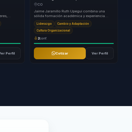
y
de innovación en adaptación, criterio y
CO
iales.
cohesión para organizaciones.
Jaime Jaramillo Ruth Upegui combina una
eres,
sólida formación académica y experiencia
os dejar
profesional para ofrecer un enfoque único en el
Liderazgo
Cambio y Adaptación
desarrol...
Cultura Organizacional
2
conf.
Ver Perfil
Cotizar
Ver Perfil