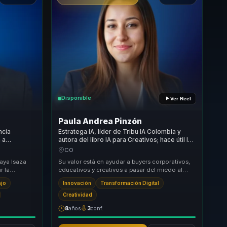
Disponible
Ver Reel
Paula Andrea Pinzón
ncia
Estratega IA, líder de Tribu IA Colombia y
a a
autora del libro IA para Creativos; hace útil la
en
IA para empresas de 15 países.
CO
competitiva.
aya Isaza
Su valor está en ayudar a buyers corporativos,
r la
educativos y creativos a pasar del miedo al
iería,
reemplazo, la presión competitiva o la explora...
ajo
Innovación
Transformación Digital
Creatividad
8
años
3
conf.