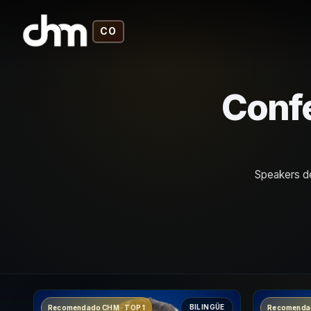
CO
Confe
Speakers de
BILINGÜE
Recomendado CHM · TOP 1
Recomendad