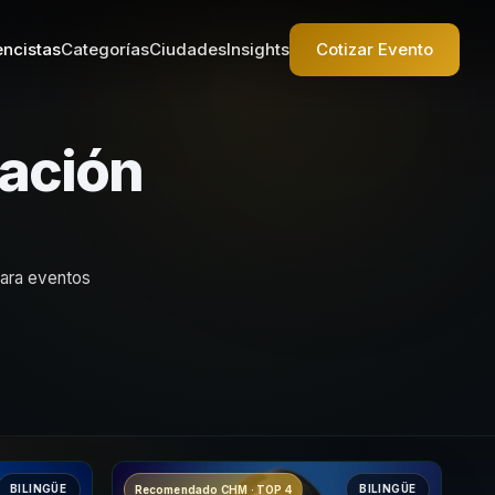
ncistas
Categorías
Ciudades
Insights
Cotizar Evento
vación
para eventos
BILINGÜE
BILINGÜE
Recomendado CHM · TOP 4