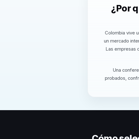
¿Por q
Colombia vive u
un mercado inter
Las empresas q
Una conferen
probados, confro
Cómo sele