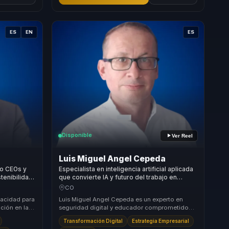
ES
EN
ES
Disponible
Ver Reel
Luis Miguel Angel Cepeda
do CEOs y
Especialista en inteligencia artificial aplicada
tenibilidad
que convierte IA y futuro del trabajo en
ra lideres.
adopción real, criterio y decisiones para
CO
líderes y empresas.
pacidad para
Luis Miguel Angel Cepeda es un experto en
ación en las
seguridad digital y educador comprometido
ue ún...
con la promoción de una convivencia segura
Transformación Digital
Estrategia Empresarial
en la red....