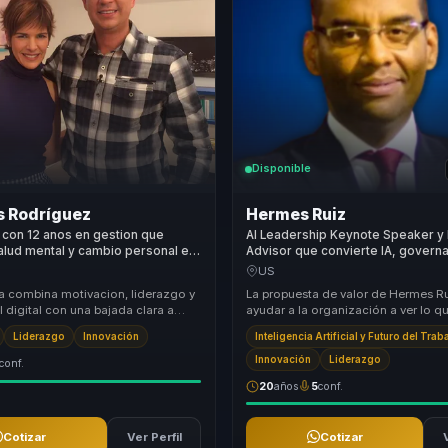
Disponible
s Rodríguez
Hermes Ruiz
con 12 anos en gestion que
AI Leadership Keynote Speaker y
alud mental y cambio personal en
Advisor que convierte IA, governa
ido para equipos exigentes.
humano en decisiones para leade
US
y organizations.
a combina motivacion, liderazgo y
La propuesta de valor de Hermes Ru
 digital con una bajada clara a
ayudar a la organización a ver lo q
 cotidiano. Convierte temas que
normalmente nadie quiere nombrar:
Liderazgo
Innovación
Inteligencia Artificial y Futuro del Trab
problema no e...
Innovación
Liderazgo
conf.
20
años
5
conf.
Cotizar
Ver Perfil
Cotizar