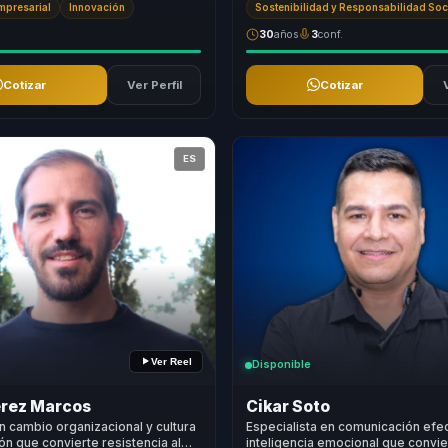
Empresarial
Innovación
Sostenibilidad y Responsabilidad Soc
30
años
3
conf.
Cotizar
Ver Perfil
Cotizar
ES
Ver Reel
Disponible
érez Marcos
Cikar Soto
n cambio organizacional y cultura
Especialista en comunicación efec
ón que convierte resistencia al
inteligencia emocional que convie