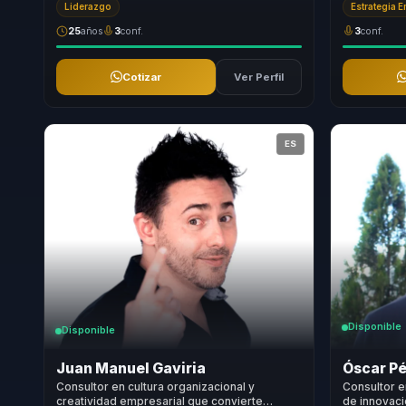
Liderazgo
Estrategia 
25
años
3
conf.
3
conf.
Cotizar
Ver Perfil
ES
Disponible
Disponible
Juan Manuel Gaviria
Óscar P
Consultor en cultura organizacional y
Consultor e
creatividad empresarial que convierte
de innovaci