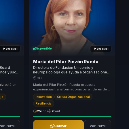
Disponible
Ver Reel
Ver Reel
María del Pilar Pinzón Rueda
 Board
Directora de Fundacion Unicornio y
nce y juicio
neuropsicologa que ayuda a organizaciones
rs, boards
a convertir adaptacion al cambio en
CO
innovacion, ejecucion y cultura inclusiva.
iz está en
María del Pilar Pinzón Rueda orquesta
ue
experiencias transformadoras para líderes de
 que el
transformación, aprendizaje e innovación
ajo
Innovación
Cultura Organizacional
organizaciona...
Resiliencia
25
años
2
conf.
Ver Perfil
Cotizar
Ver Perfil