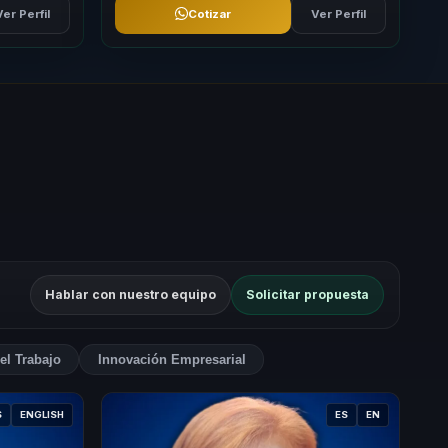
Ver Perfil
Cotizar
Ver Perfil
Hablar con nuestro equipo
Solicitar propuesta
del Trabajo
Innovación Empresarial
S
ENGLISH
ES
EN