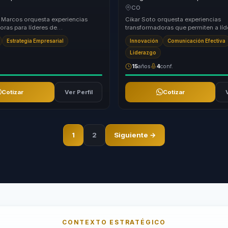
daptación, creatividad y
neuroventas en influencia, cierre 
CO
ara líderes y equipos.
rendimiento para equipos comerc
 Marcos orquesta experiencias
Cikar Soto orquesta experiencias
oras para líderes de
transformadoras que permiten a líd
ión, aprendizaje e innovación
directivos y responsables de equip
Estrategia Empresarial
Innovación
Comunicación Efectiva
al. Su prop...
atrás estructuras des...
Liderazgo
15
años
4
conf.
Cotizar
Ver Perfil
Cotizar
1
2
Siguiente →
CONTEXTO ESTRATÉGICO