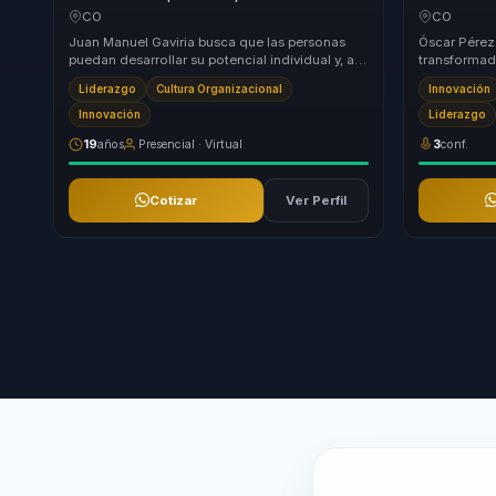
innovación en productividad, colaboración y
cambio en a
CO
CO
ejecución para líderes y equipos.
ejecución p
Juan Manuel Gaviria busca que las personas
Óscar Pérez
puedan desarrollar su potencial individual y, a la
transformad
vez, generen un impacto positivo en sus cír...
transformac
Liderazgo
Cultura Organizacional
Innovación
organizacion
Innovación
Liderazgo
19
años
Presencial · Virtual
3
conf.
Cotizar
Ver Perfil