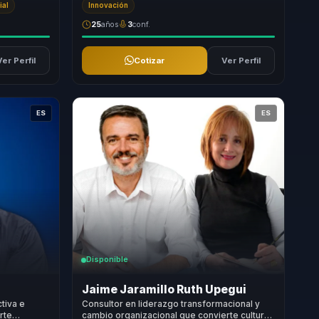
ial
Innovación
25
años
3
conf.
Ver Perfil
Cotizar
Ver Perfil
ES
ES
Disponible
Jaime Jaramillo Ruth Upegui
tiva e
Consultor en liderazgo transformacional y
rte
cambio organizacional que convierte cultura