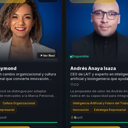
Ver Reel
Disponible
aymond
Andrés Anaya Isaza
n cambio organizacional y cultura
CEO de LAIT y experto en intelige
nal que convierte innovación
artificial y bioingenieria que ayud
 en adaptación, creatividad y
empresas a convertir innovacion 
CO
ara líderes y equipos.
eficiencia, crecimiento y ventaja 
nd se distingue por adaptar
La propuesta de valor de Andrés An
 de mercadeo a la Marca Personal,
radica en su capacidad para integra
a emprendedores y ejecutivos un
inteligencia artificial con la bioingen
Cultura Organizacional
Inteligencia Artificial y Futuro del Trab
.
creando...
Empresarial
Innovación
Estrategia Empresarial
2
conf.
5
conf.