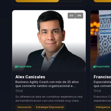
ES
EN
Disponible
Disponible
Alex Canizales
Francis
Business Agility Coach con más de 25 años
Especialista
que convierte cambio organizacional e
que convier
innovación en velocidad, valor y liderazgo
resultados 
CO
CO
adaptable para empresas.
y empresas
Su diferencial esta en combinar experiencia real
Francisco C
de transformacion con una mirada muy clara
experiencia
sobre agilidad empresarial. Convierte concept...
negocio, ta
Innovación
Estrategia Empresarial
Inteligencia 
dejar atrás ..