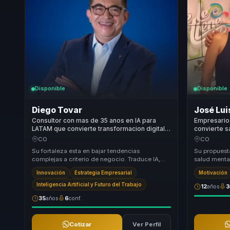
Disponible
Disponible
Diego Tovar
José Lui
Consultor con mas de 35 anos en IA para
Empresario 
LATAM que convierte transformacion digital
convierte s
en decisiones ejecutivas para lideres.
foco sosten
CO
CO
Su fortaleza esta en bajar tendencias
Su propuest
complejas a criterio de negocio. Traduce IA,
salud mental
Web3 y transformacion digital a preguntas
rendimiento
Innovación
Estrategia Empresarial
Motivación
concretas so...
mucha...
Inteligencia Artificial y Futuro del Trabajo
12
años
3
35
años
6
conf.
Cotizar
Ver Perfil