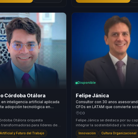
Disponible
co Córdoba Otálora
Felipe Jánica
 en inteligencia artificial aplicada
Consultor con 30 anos asesoran
te adopción tecnológica en
CFOs en LATAM que convierte sos
reales y sostenibles para líderes
y ESG en decisiones ejecutivas pa
CO
.
órdoba Otálora orquesta
Felipe Jánica se destaca por su ca
s transformadoras para líderes de
integrar la sostenibilidad y la innov
lento e innovación, ayudándolos a
estrategias empresariales. Su enfoq
Artificial y Futuro del Trabajo
Innovación
Cultura Organizacional
.