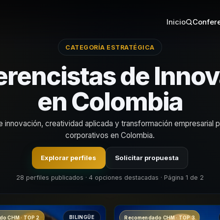
Inicio
Confere
CATEGORÍA ESTRATÉGICA
rencistas de Inno
en Colombia
 innovación, creatividad aplicada y transformación empresarial 
corporativos en Colombia.
Explorar perfiles
Solicitar propuesta
28 perfiles publicados · 4 opciones destacadas · Página 1 de 2
BILINGÜE
o CHM · TOP 2
Recomendado CHM · TOP 3