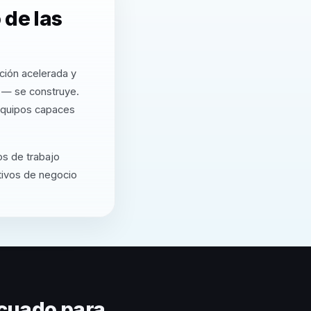
 de las
ción acelerada y
a — se construye.
equipos capaces
os de trabajo
etivos de negocio
cuado para