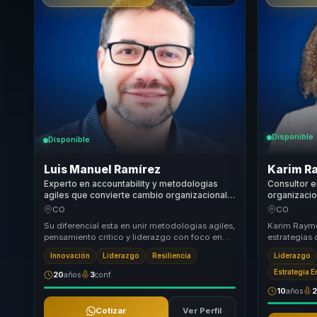
Disponible
Disponible
Luis Manuel Ramírez
Karim R
Experto en accountability y metodologias
Consultor e
agiles que convierte cambio organizacional
organizacio
en foco, ejecucion y rendimiento para
empresarial
CO
CO
equipos.
ejecución p
Su diferencial esta en unir metodologias agiles,
Karim Raymo
pensamiento critico y liderazgo con foco en
estrategias
ejecucion. Traduce transformacion e innovaci...
ofreciendo 
Innovación
Liderazgo
Resiliencia
Liderazgo
camino cla..
Estrategia 
20
años
3
conf.
10
años
Cotizar
Ver Perfil