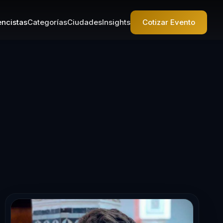
ncistas
Categorías
Ciudades
Insights
Cotizar Evento
 Conferencista