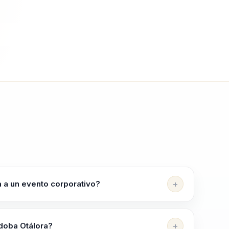
 a un evento corporativo?
lento e innovacion que necesitan aterrizar la IA a
para el futuro del trabajo sin perder foco humano.
doba Otálora?