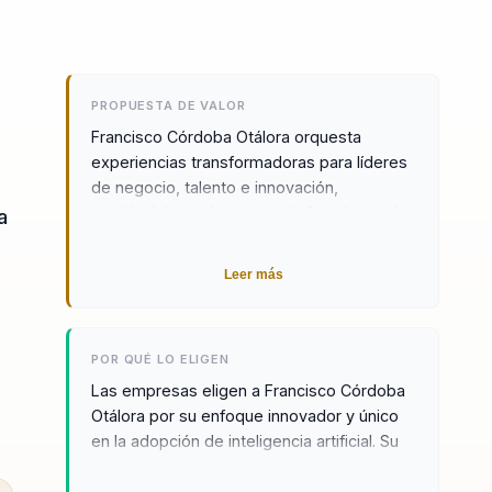
PROPUESTA DE VALOR
Francisco Córdoba Otálora orquesta
experiencias transformadoras para líderes
de negocio, talento e innovación,
ayudándolos a dejar atrás la fricción con la
a
inteligencia artificial y construir
organizaciones que adopten esta
Leer más
tecnología de manera real y efectiva.
Diseña intervenciones personalizadas que
permiten a los líderes empresariales
POR QUÉ LO ELIGEN
aterrizar el uso de la IA en resultados
concretos, asegurando que la tecnología
Las empresas eligen a Francisco Córdoba
se integre de manera armoniosa con el
Otálora por su enfoque innovador y único
enfoque humano. Su propuesta de valor se
en la adopción de inteligencia artificial. Su
centra en la integración de la neurociencia
capacidad para transformar la fricción inicial
y el comportamiento en las decisiones
con la tecnología en una adopción real y