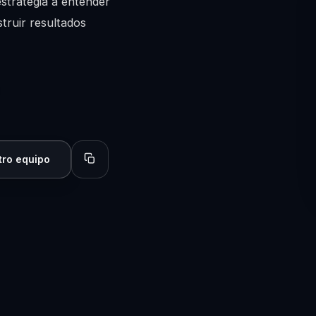
estrategia a entender
struir resultados
tro equipo
Copiar perfil para compartir