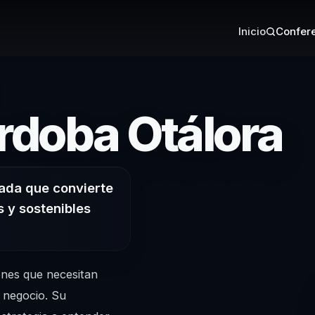
Inicio
Confere
–
rdoba Otálora
icada que convierte
s y sostenibles
nes que necesitan
l negocio. Su