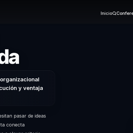
Inicio
Confere
– Conferenci
ada
 organizacional
cución y ventaja
sitan pasar de ideas
sta conecta