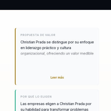
PROPUESTA DE VALOR
Christian Prada se distingue por su enfoque
en liderazgo práctico y cultura
organizacional, ofreciendo un valor medible
a las empresas que buscan transformar
sus equipos. Su metodología se basa en la
aplicación de herramientas accionables
que permiten a los líderes alinear sus
Leer más
equipos y elevar su criterio en la toma de
decisiones. Las organizaciones que
trabajan con Christian experimentan una
POR QUÉ LO ELIGEN
transformación palpable, pasando de la
Las empresas eligen a Christian Prada por
desalineación a la cohesión y el
su habilidad para transformar problemas
rendimiento estratégico. Su enfoque