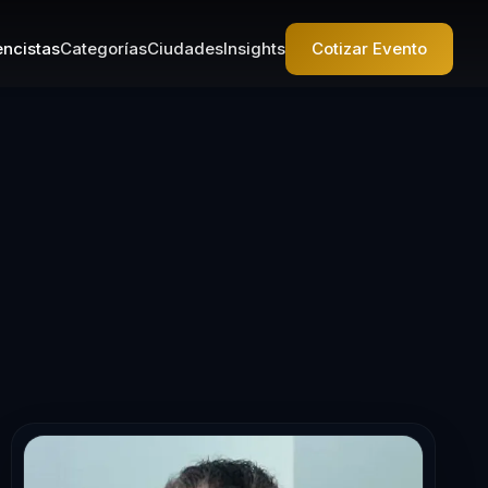
ncistas
Categorías
Ciudades
Insights
Cotizar Evento
sta en Liderazg