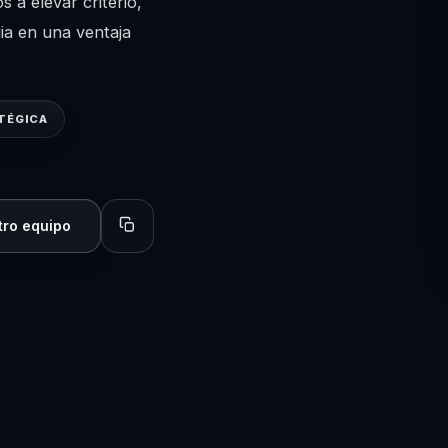
 a elevar criterio,
gia en una ventaja
TÉGICA
tro equipo
Copiar perfil para compartir