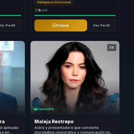
Inteligencia Emocional
5
conf.
Ver Perfil
Cotizar
Ver Perfil
ES
Disponible
ra
Maleja Restrepo
ial aplicada
Actriz y presentadora que convierte
ca en
storytelling corporativo y comunicación no