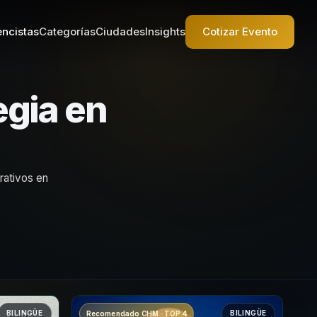
ncistas
Categorías
Ciudades
Insights
Cotizar Evento
egia en
rativos en
BILINGÜE
BILINGÜE
Recomendado CHM · TOP 4