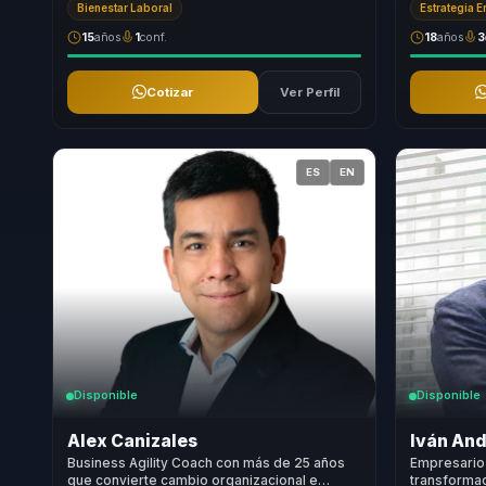
Bienestar Laboral
Estrategia 
15
años
1
conf.
18
años
3
Cotizar
Ver Perfil
ES
EN
Disponible
Disponible
Alex Canizales
Iván And
Business Agility Coach con más de 25 años
Empresario 
que convierte cambio organizacional e
transformac