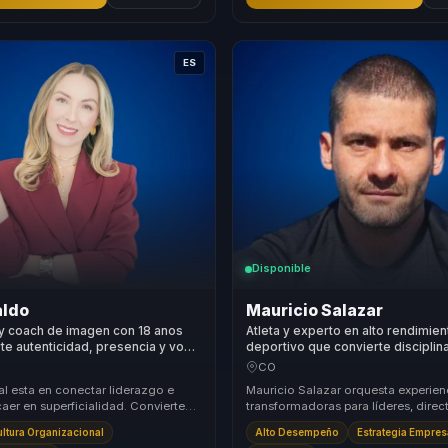
ES
Disponible
aldo
Mauricio Salazar
y coach de imagen con 18 anos
Atleta y experto en alto rendimien
te autenticidad, presencia y voz
deportivo que convierte disciplin
 autoridad para lideres.
superación personal en liderazgo
CO
motivación y excelencia para equ
al esta en conectar liderazgo e
Mauricio Salazar orquesta experien
aer en superficialidad. Convierte
transformadoras para líderes, direct
autenticidad y comunicacion no
responsables de equipos, ayudándo
ultura Organizacional
Alto Desempeño
Estrategia Empres
atrás equi...