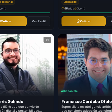
Empresarial
Liderazgo
conf.
15
años
3
conf.
Cotizar
Ver Perfil
Cotizar
ES
Disponible
rés Galindo
Francisco Córdoba Otálo
y filántropo que convierte
Especialista en inteligencia artific
ión digital y sostenibilidad
que convierte adopción tecnológi