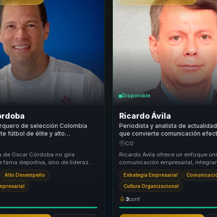
Disponible
órdoba
Ricardo Ávila
arquero de selección Colombia
Periodista y analista de actualid
e fútbol de élite y alto
que convierte comunicación efect
 deportivo en liderazgo,
claridad, autoridad y confianza pa
CO
 fortaleza para equipos.
voceros.
a de Óscar Córdoba no gira
Ricardo Ávila ofrece un enfoque úni
e fama deportiva, sino de liderazgo
comunicación empresarial, integran
contextos donde la presión sí tiene
periodístico y la credibilidad pública
Alto Desempeño
Estrategia Empresarial
Comunicació
Empresarial
Cultura Organizacional
3
conf.