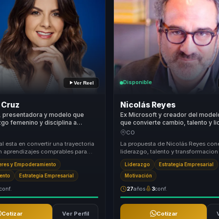
Disponible
Ver Reel
 Cruz
Nicolás Reyes
, presentadora y modelo que
Ex Microsoft y creador del mode
azgo femenino y disciplina a
que convierte cambio, talento y l
quipos que buscan crecimiento,
acción, adaptación y productivida
CO
y resultados sostenibles.
equipos.
al esta en convertir una trayectoria
La propuesta de Nicolás Reyes con
n aprendizajes comprables para
liderazgo, talento y transformacio
ltura. Habla de marca, disciplina,...
problema central del negocio actu
eres y Empoderamiento
Liderazgo
Estrategia Empresarial
responder con ...
ento
Estrategia Empresarial
Motivación
conf.
27
años
3
conf.
Cotizar
Ver Perfil
Cotizar