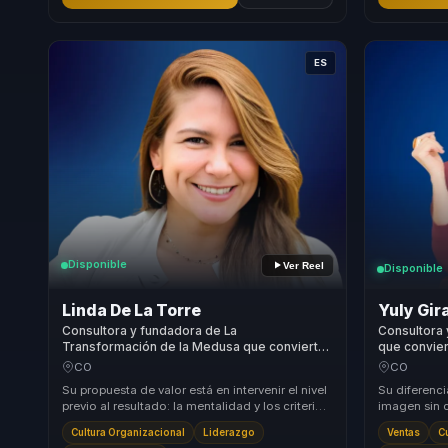
ES
Disponible
Ver Reel
Disponible
Linda De La Torre
Yuly Gir
Consultora y fundadora de La
Consultora 
Transformación de la Medusa que convierte
que convier
neurociencia y cambio en decisiones para
personal en
CO
CO
empresas.
Su propuesta de valor está en intervenir el nivel
Su diferenci
previo al resultado: la mentalidad y los criterios
imagen sin c
con que líderes y equipos deciden, s...
presencia, 
Cultura Organizacional
Liderazgo
Ventas
C
verba...