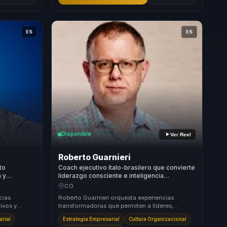
ES
ES
Disponible
Ver Reel
Roberto Guarnieri
to
Coach ejecutivo ítalo-brasilero que convierte
a y
liderazgo consciente e inteligencia
,
emocional en ventaja competitiva para
CO
ipos.
líderes y organizaciones.
cias
Roberto Guarnieri orquesta experiencias
ivos y
transformadoras que permiten a líderes,
los a dejar
directivos y responsables de equipos dejar
arial
Estrategia Empresarial
Cultura Organizacional
atrás la desal...