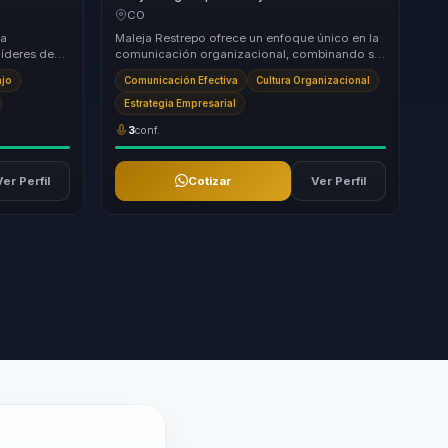
ara líderes
verbal en recordación, confianza e influencia
CO
para equipos.
ta
Maleja Restrepo ofrece un enfoque único en la
líderes de
comunicación organizacional, combinando su
udándolos a
experiencia en medios con un rigor periodístico
ajo
Comunicación Efectiva
Cultura Organizacional
...
Estrategia Empresarial
3
conf.
Ver Perfil
Cotizar
Ver Perfil