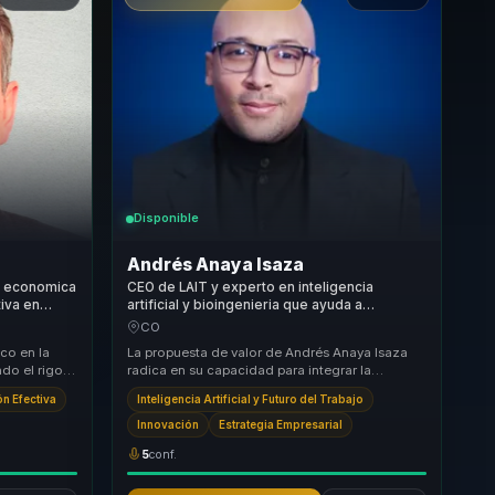
Disponible
Andrés Anaya Isaza
ad economica
CEO de LAIT y experto en inteligencia
iva en
artificial y bioingenieria que ayuda a
ra líderes y
empresas a convertir innovacion en
CO
eficiencia, crecimiento y ventaja competitiva.
co en la
La propuesta de valor de Andrés Anaya Isaza
do el rigor
radica en su capacidad para integrar la
 para tra...
inteligencia artificial con la bioingeniería,
n Efectiva
Inteligencia Artificial y Futuro del Trabajo
creando...
Innovación
Estrategia Empresarial
5
conf.