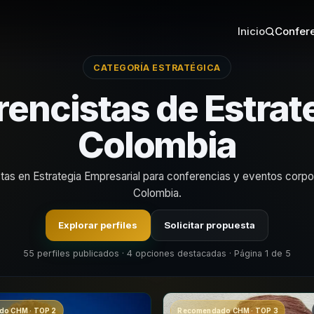
Inicio
Confere
CATEGORÍA ESTRATÉGICA
encistas de Estrat
Colombia
stas en Estrategia Empresarial para conferencias y eventos corpo
Colombia.
Explorar perfiles
Solicitar propuesta
55 perfiles publicados · 4 opciones destacadas · Página 1 de 5
o CHM · TOP 2
Recomendado CHM · TOP 3