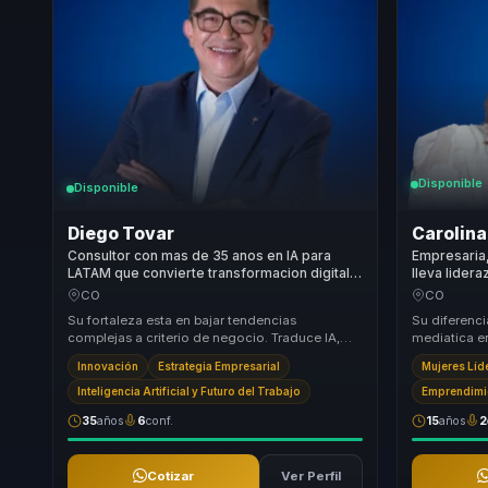
Disponible
Disponible
Diego Tovar
Carolina
Consultor con mas de 35 anos en IA para
Empresaria
LATAM que convierte transformacion digital
lleva lider
en decisiones ejecutivas para lideres.
marcas y e
CO
CO
visibilidad 
Su fortaleza esta en bajar tendencias
Su diferenci
complejas a criterio de negocio. Traduce IA,
mediatica e
Web3 y transformacion digital a preguntas
negocio y cu
Innovación
Estrategia Empresarial
Mujeres Líd
concretas so...
Inteligencia Artificial y Futuro del Trabajo
Emprendimi
35
años
6
conf.
15
años
2
Cotizar
Ver Perfil