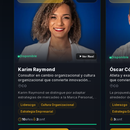
Disponible
Ver Reel
Disponible
Karim Raymond
Óscar C
Consultor en cambio organizacional y cultura
Atleta y ex
organizacional que convierte innovación
que conviert
empresarial en adaptación, creatividad y
rendimiento
CO
CO
ejecución para líderes y equipos.
disciplina y
Karim Raymond se distingue por adaptar
La propuest
estrategias de mercadeo a la Marca Personal,
alrededor d
ofreciendo a emprendedores y ejecutivos un
probado en 
Liderazgo
Cultura Organizacional
Liderazgo
camino cla...
conse...
Estrategia Empresarial
Estrategia 
10
años
2
conf.
3
conf.