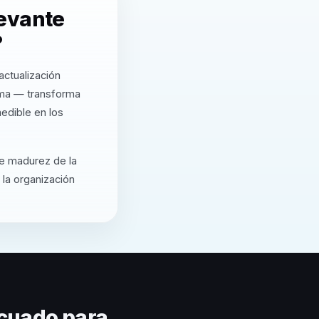
levante
?
ctualización
rma — transforma
edible en los
de madurez de la
 la organización
cuado para