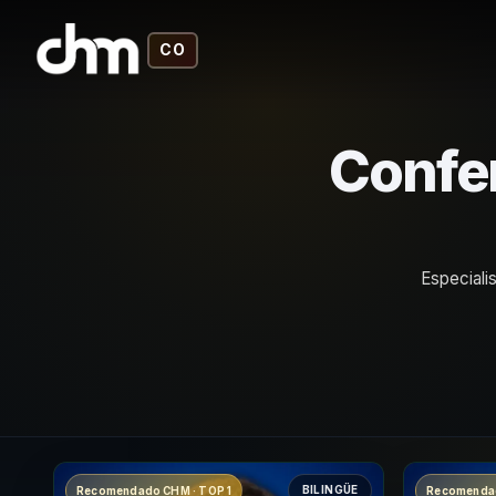
CO
Confer
Especiali
BILINGÜE
Recomendado CHM · TOP 1
Recomendad