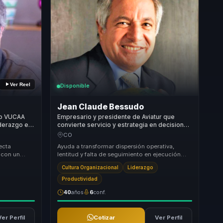
Ver Reel
Disponible
Jean Claude Bessudo
lo VUCAA
Empresario y presidente de Aviatur que
iderazgo en
convierte servicio y estrategia en decisiones
d para
ejecutivas para organizaciones exigentes.
CO
ecta
Ayuda a transformar dispersión operativa,
n con un
lentitud y falta de seguimiento en ejecución
al: como
impecable, servicio consistente y estrategia
Cultura Organizacional
Liderazgo
empre...
Productividad
40
años
6
conf.
Ver Perfil
Cotizar
Ver Perfil