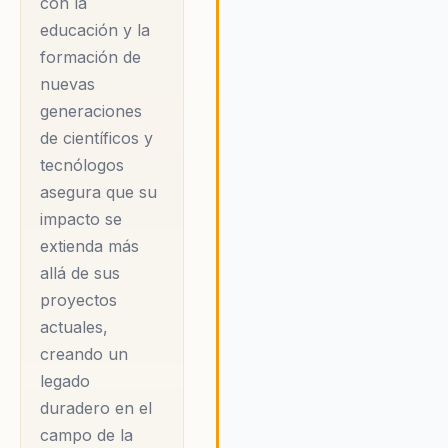
con la
industrias clave,
organizaciones a adoptar un
educación y la
utilizando tecnologías
enfoque centrado en las
formación de
como el Machine
personas, donde la innovación
nuevas
tecnológica se utiliza como un
Learning, Deep
generaciones
herramienta para el bien comú
Learning, y la visión
de científicos y
artificial para mejorar
tecnólogos
procesos y optimizar
asegura que su
recursos. Su
impacto se
capacidad para
extienda más
hacer ciencia en la
allá de sus
industria lo posiciona
proyectos
actuales,
como uno de los
creando un
innovadores más
legado
destacados de
duradero en el
América Latina. Sus
campo de la
conferencias,