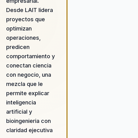
empresarial.
no solo ofrece tecnología, sin
Desde LAIT lidera
una visión de cómo esta pued
mejorar vidas y negocios. Su
proyectos que
metodología se centra en la
optimizan
colaboración estrecha con los
operaciones,
clientes para entender sus
desafíos únicos y desarrollar
predicen
estrategias tecnológicas que
comportamiento y
impulsen el crecimiento y la
conectan ciencia
innovación. Al combinar su
con negocio, una
experiencia técnica con un
enfoque orientado al cliente,
mezcla que le
Andrés ofrece un valor
permite explicar
incomparable que va más allá 
inteligencia
la simple implementación de
tecnología, fomentando un ca
artificial y
real y sostenible.
bioingenieria con
claridad ejecutiva