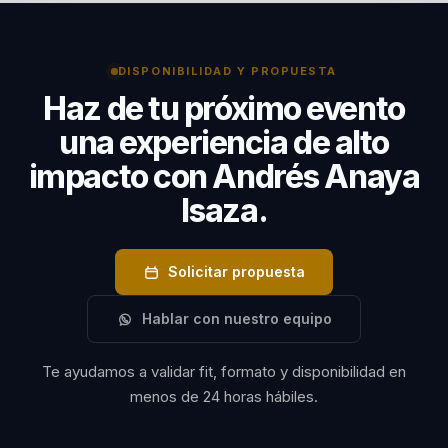
con la bioingeniería para transformar industrias. Sus
enfrentar algunos de
conferencias ofrecen a las empresas la oportunidad
de implementar tecnologías de vanguardia que no
los desafíos médicos
DISPONIBILIDAD Y PROPUESTA
solo optimizan procesos, sino que también mejoran
más apremiantes del
Haz de tu próximo evento
la competitividad.
mundo actual. Su
una experiencia de alto
visión sobre el futuro
impacto con Andrés Anaya
de la medicina
Isaza.
personalizada,
impulsada por datos
e inteligencia
Solicitar propuesta
artificial, está
ayudando a redefinir
Hablar con nuestro equipo
el futuro de la
Te ayudamos a validar fit, formato y disponibilidad en
atención médica a
menos de 24 horas hábiles.
nivel global. Su
compromiso con la