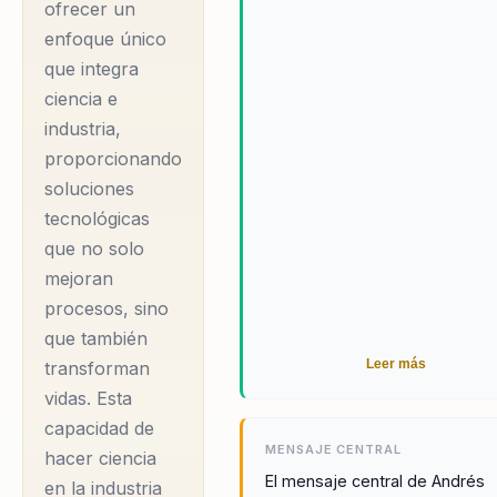
su competitividad.
ofrecer un
convierte en el aliado ideal par
enfoque único
Con una sólida
empresas que buscan liderar 
que integra
formación académica
propósito.
ciencia e
que incluye un PhD y
industria,
dos maestrías,
proporcionando
Andrés ha logrado
soluciones
fusionar el rigor
tecnológicas
científico con la
que no solo
innovación aplicada,
mejoran
creando productos
procesos, sino
tecnológicos
que también
patentados y
Leer más
transforman
comercializados en
vidas. Esta
17 países. Su
capacidad de
MENSAJE CENTRAL
enfoque en la
hacer ciencia
El mensaje central de Andrés
en la industria
personalización de