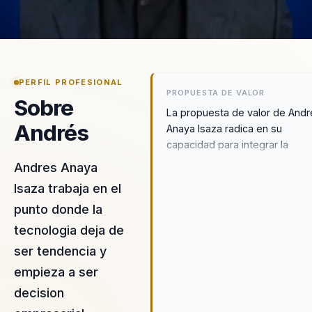
PERFIL PROFESIONAL
PROPUESTA DE VALOR
Sobre
La propuesta de valor de Andr
Andrés
Anaya Isaza radica en su
capacidad para integrar la
inteligencia artificial con la
Andres Anaya
bioingeniería, creando solucio
Isaza trabaja en el
disruptivas que transforman
punto donde la
industrias. Su enfoque en la
personalización de soluciones
tecnologia deja de
asegura que cada cliente reci
ser tendencia y
herramientas adaptadas a sus
empieza a ser
necesidades, lo cual es crucial
para empresas que desean
decision
mantenerse competitivas. And