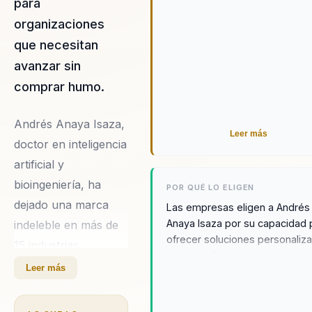
para
organizaciones
que necesitan
avanzar sin
comprar humo.
Andrés Anaya Isaza,
Leer más
doctor en inteligencia
artificial y
bioingeniería, ha
POR QUÉ LO ELIGEN
dejado una marca
Las empresas eligen a Andrés
Anaya Isaza por su capacidad 
indeleble en más de
ofrecer soluciones personaliz
15 industrias,
que transforman sus operacio
especialmente en el
Leer más
Su enfoque en la inteligencia
campo de la salud,
artificial aplicada asegura que 
organizaciones no solo optimi
donde sus