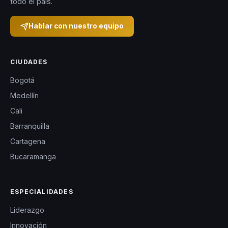
posibilidades infinitas
todo el país.
que la tecnología
Hablar con nuestro equipo
puede ofrecer para
transformar vidas y
sociedades.
CIUDADES
Bogotá
Medellín
Cali
Barranquilla
Cartagena
Bucaramanga
ESPECIALIDADES
Liderazgo
Innovación