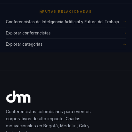
educación y la
RUTAS RELACIONADAS
divulgación científica
lo ha llevado a
Conferencistas de Inteligencia Artificial y Futuro del Trabajo
→
colaborar con
Explorar conferencistas
→
universidades y
Explorar categorías
→
centros de
investigación,
fomentando la
próxima generación
de innovadores. A
través de sus
escritos y
conferencias, Andrés
Conferencistas colombianos para eventos
busca inspirar a
corporativos de alto impacto. Charlas
otros a explorar las
motivacionales en Bogotá, Medellín, Cali y