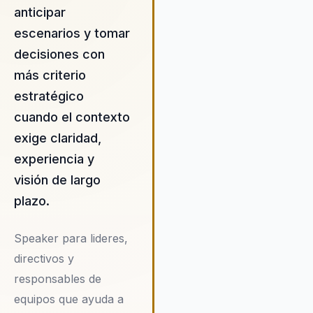
por entornos complejos,
anticipar
asegurando que sus equipos
escenarios y tomar
estén alineados y motivados h
decisiones con
objetivos comunes. Su enfoq
práctico y basado en evidenci
más criterio
permite a las organizaciones
estratégico
implementar cambios efectiv
cuando el contexto
que mejoran la eficiencia
operativa y promueven un
exige claridad,
crecimiento sostenible. Las
experiencia y
empresas que adoptan su
visión de largo
enfoque reportan no solo mej
en el rendimiento, sino tambié
plazo.
la satisfacción y retención de 
empleados.
Speaker para lideres,
directivos y
responsables de
equipos que ayuda a