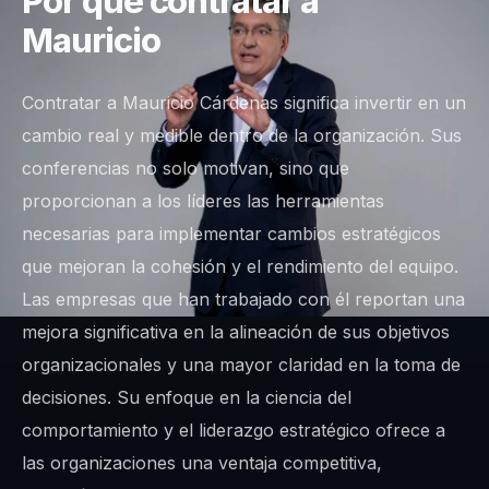
Por qué contratar a
Mauricio
Contratar a Mauricio Cárdenas significa invertir en un
cambio real y medible dentro de la organización. Sus
conferencias no solo motivan, sino que
proporcionan a los líderes las herramientas
necesarias para implementar cambios estratégicos
que mejoran la cohesión y el rendimiento del equipo.
Las empresas que han trabajado con él reportan una
mejora significativa en la alineación de sus objetivos
organizacionales y una mayor claridad en la toma de
decisiones. Su enfoque en la ciencia del
comportamiento y el liderazgo estratégico ofrece a
las organizaciones una ventaja competitiva,