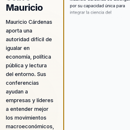
Mauricio
por su capacidad única para
integrar la ciencia del
comportamiento en decisione
Mauricio Cárdenas
prácticas, ofreciendo un enfo
aporta una
innovador que transforma las
autoridad difícil de
políticas económicas en
resultados tangibles y medible
igualar en
Su metodología no se limita a 
economía, política
teoría; se basa en experiencia
pública y lectura
reales de liderazgo tanto en el
ámbito gubernamental como
del entorno. Sus
académico. Esto proporciona a
conferencias
organizaciones una ventaja
ayudan a
competitiva significativa en la
gestión de sus recursos hum
empresas y líderes
y económicos. Al aplicar princi
a entender mejor
de cohesión organizacional y
los movimientos
liderazgo estratégico, Maurici
ayuda a las empresas a naveg
macroeconómicos,