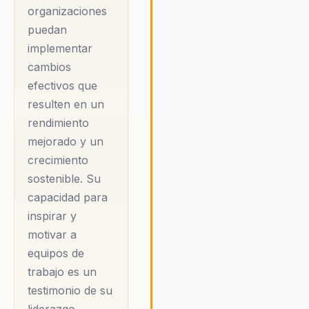
reducir la pobreza y
organizaciones
promoviendo un entorno de
puedan
la desigualdad. Su
trabajo más cohesivo y
implementar
productivo.
papel fue
cambios
fundamental en el
efectivos que
proceso de acceso
resulten en un
de Colombia a la
rendimiento
OCDE, reafirmando
mejorado y un
su compromiso con
crecimiento
la integración global
sostenible. Su
y el desarrollo
capacidad para
sostenible. Su
inspirar y
reconocimiento como
motivar a
Ministro de Hacienda
equipos de
del año en 2015 por
trabajo es un
testimonio de su
Euromoney es
liderazgo