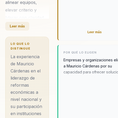
alinear equipos,
elevar criterio y
liderar con claridad
en contextos
Leer más
complejos. Integra
Leer más
neurociencia y
LO QUE LO
comportamiento en
DISTINGUE
POR QUÉ LO ELIGEN
decisiones practicas.
La experiencia
Empresas y organizaciones el
Su diferencial:
de Mauricio
a Mauricio Cárdenas por su
Cárdenas en el
combina ciencia del
capacidad para ofrecer soluci
liderazgo de
concretas a problemas
comportamiento con
complejos, combinando su va
reformas
aplicacion practica
experiencia en liderazgo
económicas a
para organizaciones.
estratégico y cohesión
nivel nacional y
Mauricio Cárdenas,
organizacional. Su enfoque ha
su participación
demostrado ser efectivo en
Doctor en Economía
en instituciones
transformar equipos desaline
por la Universidad de