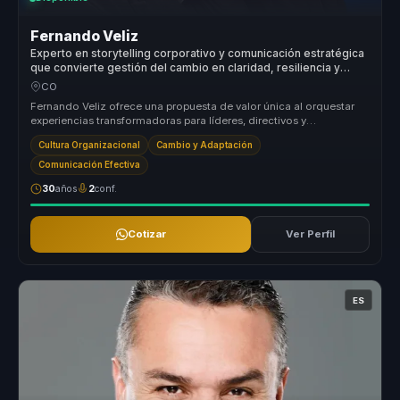
Fernando Veliz
Experto en storytelling corporativo y comunicación estratégica
que convierte gestión del cambio en claridad, resiliencia y
cultura para líderes y equipos.
CO
Fernando Veliz ofrece una propuesta de valor única al orquestar
experiencias transformadoras para líderes, directivos y
responsables de e...
Cultura Organizacional
Cambio y Adaptación
Comunicación Efectiva
30
años
2
conf.
Cotizar
Ver Perfil
ES