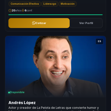
experiencia de ap...
Comunicación Efectiva
Liderazgo
Motivación
20
años
6
conf.
Cotizar
Ver Perfil
ES
Disponible
Andrés López
Actor y creador de La Pelota de Letras que convierte humor y