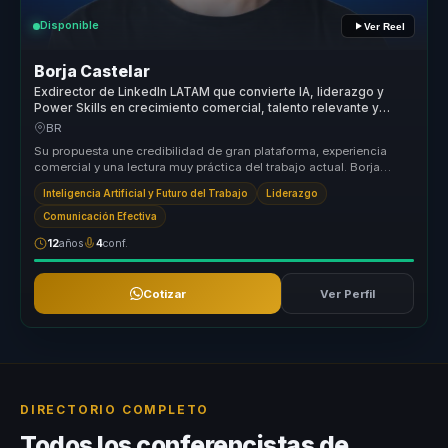
Disponible
Ver Reel
Borja Castelar
Exdirector de LinkedIn LATAM que convierte IA, liderazgo y
Power Skills en crecimiento comercial, talento relevante y
decisiones ejecutivas.
BR
Su propuesta une credibilidad de gran plataforma, experiencia
comercial y una lectura muy práctica del trabajo actual. Borja
ayuda a buye...
Inteligencia Artificial y Futuro del Trabajo
Liderazgo
Comunicación Efectiva
12
años
4
conf.
Cotizar
Ver Perfil
DIRECTORIO COMPLETO
Todos los conferencistas de