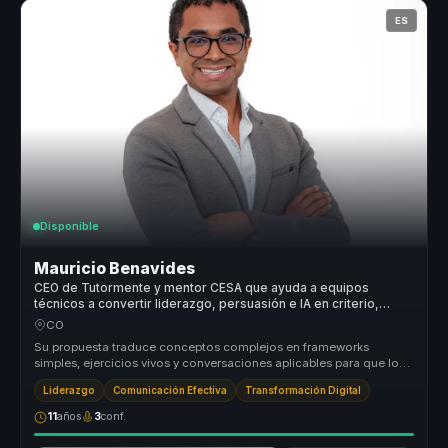
ES
Disponible
Mauricio Benavides
CEO de Tutormente y mentor CESA que ayuda a equipos
técnicos a convertir liderazgo, persuasión e IA en criterio,
influencia y acción.
CO
Su propuesta traduce conceptos complejos en frameworks
simples, ejercicios vivos y conversaciones aplicables para que los
equipos convier...
Liderazgo
Comunicación Efectiva
Transformación Digital
11
años
3
conf.