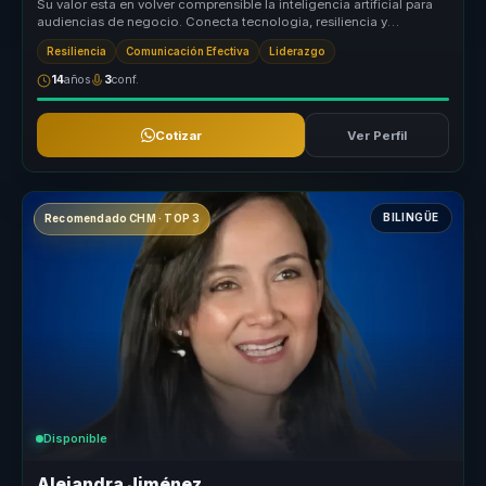
Su valor esta en volver comprensible la inteligencia artificial para
audiencias de negocio. Conecta tecnologia, resiliencia y
adaptacion ...
Resiliencia
Comunicación Efectiva
Liderazgo
14
años
3
conf.
Cotizar
Ver Perfil
BILINGÜE
Recomendado CHM · TOP 3
Disponible
Alejandra Jiménez