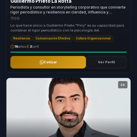
Guillermo Prieto La Rotta
Periodista y consultor en storytelling corporativo que convierte
rigor periodístico y resiliencia en claridad, influencia y
confianza para líderes y voceros.
CO
Lo que hace único a Guillermo Prieto "Pirry" es su capacidad para
combinar el rigor periodístico con la psicología del
comportamiento, of...
Resiliencia
Comunicación Efectiva
Cultura Organizacional
16
años
3
conf.
Cotizar
Ver Perfil
ES