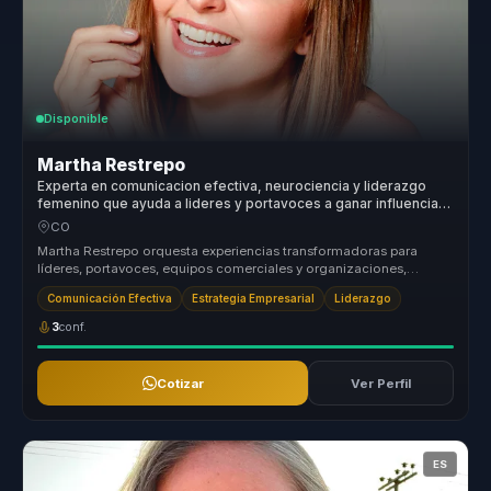
Disponible
Martha Restrepo
Experta en comunicacion efectiva, neurociencia y liderazgo
femenino que ayuda a lideres y portavoces a ganar influencia,
claridad y recordacion.
CO
Martha Restrepo orquesta experiencias transformadoras para
líderes, portavoces, equipos comerciales y organizaciones,
ayudándoles a dejar...
Comunicación Efectiva
Estrategia Empresarial
Liderazgo
3
conf.
Cotizar
Ver Perfil
ES