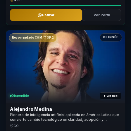
3
conf.
Cotizar
Ver Perfil
BILINGÜE
Recomendado CHM · TOP 2
Disponible
Ver Reel
Alejandro Medina
Pionero de inteligencia artificial aplicada en América Latina que
convierte cambio tecnológico en claridad, adopción y
decisiones para empresas.
CO