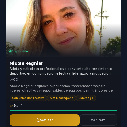
Disponible
Nicole Regnier
Atleta y futbolista profesional que convierte alto rendimiento
deportivo en comunicación efectiva, liderazgo y motivación
para líderes y equipos.
CO
Nicole Regnier orquesta experiencias transformadoras para
líderes, directivos y responsables de equipos, permitiéndoles dejar
atrás estru...
Comunicación Efectiva
Alto Desempeño
Liderazgo
3
conf.
Cotizar
Ver Perfil