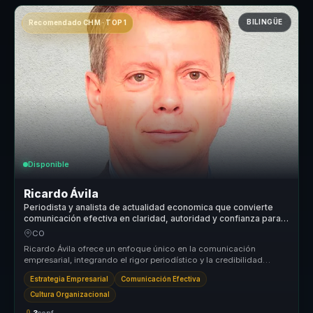
BILINGÜE
Recomendado CHM · TOP 1
Disponible
Ricardo Ávila
Periodista y analista de actualidad economica que convierte
comunicación efectiva en claridad, autoridad y confianza para
líderes y voceros.
CO
Ricardo Ávila ofrece un enfoque único en la comunicación
empresarial, integrando el rigor periodístico y la credibilidad
pública para tra...
Estrategia Empresarial
Comunicación Efectiva
Cultura Organizacional