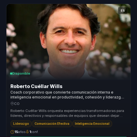
ES
Disponible
Roberto Cuéllar Wills
Coach corporativo que convierte comunicación interna e
inteligencia emocional en productividad, cohesión y liderazgo
consciente para equipos.
CO
Roberto Cuéllar Wills orquesta experiencias transformadoras para
líderes, directivos y responsables de equipos que desean dejar
atrás las...
Liderazgo
Comunicación Efectiva
Inteligencia Emocional
15
años
1
conf.