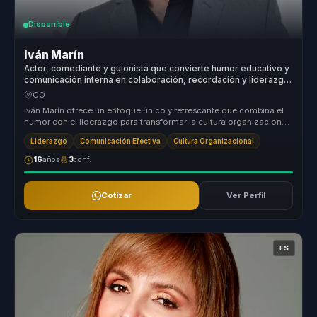
Disponible
Iván Marín
Actor, comediante y guionista que convierte humor educativo y
comunicación interna en colaboración, recordación y liderazgo
para equipos.
CO
Iván Marín ofrece un enfoque único y refrescante que combina el
humor con el liderazgo para transformar la cultura organizacional
de mane...
Liderazgo
Comunicación Efectiva
Cultura Organizacional
16
años
3
conf.
Cotizar
Ver Perfil
ES