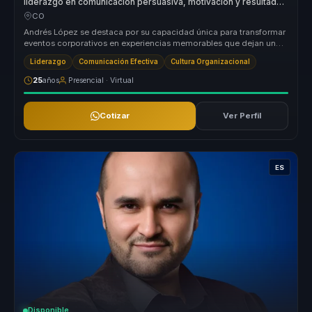
liderazgo en comunicación persuasiva, motivación y resultados
para empresas.
CO
Andrés López se destaca por su capacidad única para transformar
eventos corporativos en experiencias memorables que dejan una
impresión d...
Liderazgo
Comunicación Efectiva
Cultura Organizacional
25
años
Presencial · Virtual
Cotizar
Ver Perfil
ES
Disponible