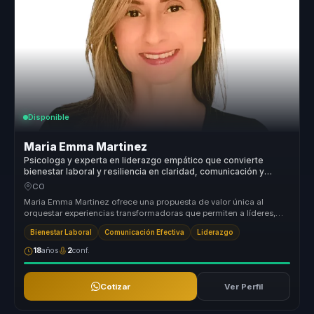
Disponible
Maria Emma Martinez
Psicologa y experta en liderazgo empático que convierte
bienestar laboral y resiliencia en claridad, comunicación y
fortaleza para equipos.
CO
Maria Emma Martinez ofrece una propuesta de valor única al
orquestar experiencias transformadoras que permiten a líderes,
directivos y re...
Bienestar Laboral
Comunicación Efectiva
Liderazgo
18
años
2
conf.
Cotizar
Ver Perfil