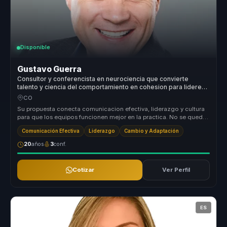
Disponible
Gustavo Guerra
Consultor y conferencista en neurociencia que convierte
talento y ciencia del comportamiento en cohesion para lideres
y equipos.
CO
Su propuesta conecta comunicacion efectiva, liderazgo y cultura
para que los equipos funcionen mejor en la practica. No se queda
en tecni...
Comunicación Efectiva
Liderazgo
Cambio y Adaptación
20
años
3
conf.
Cotizar
Ver Perfil
ES