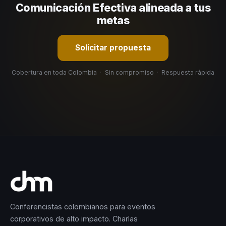
selección estratégica basada en estos criterios.
Comunicación Efectiva alineada a tus
metas
Solicitar propuesta
Cobertura en toda Colombia
·
Sin compromiso
·
Respuesta rápida
Conferencistas colombianos para eventos
corporativos de alto impacto. Charlas