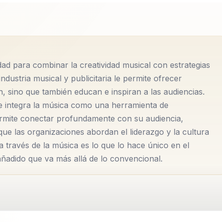
lmente reconocido por su capacidad para guiar a líderes,
 y cohesionado. Su experiencia se centra en transformar
, con un enfoque particular en el liderazgo, el talento y l
 amplia gama de organizaciones, desde startups hasta
dad para combinar la creatividad musical con estrategias
íos complejos y a consolidar un liderazgo efectivo. Su
industria musical y publicitaria le permite ofrecer
plicaciones prácticas, lo que le permite ofrecer solucion
, sino que también educan e inspiran a las audiencias.
ecíficas de cada organización.
e integra la música como una herramienta de
ermite conectar profundamente con su audiencia,
 experto en la creación de equipos de alto rendimiento. Su
 que las organizaciones abordan el liderazgo y la cultura
ión de las fortalezas individuales de cada miembro del
 través de la música es lo que lo hace único en el
ñadido que va más allá de lo convencional.
nfianza. Esto no solo mejora la eficiencia operativa, sino
entro de la organización.
ilitar la transformación organizacio...