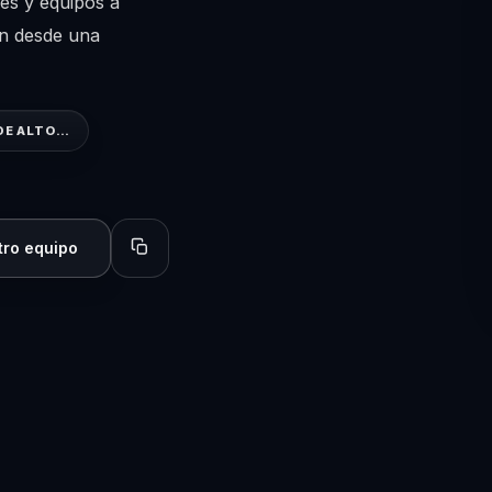
es y equipos a
on desde una
DE ALTO…
tro equipo
Copiar perfil para compartir