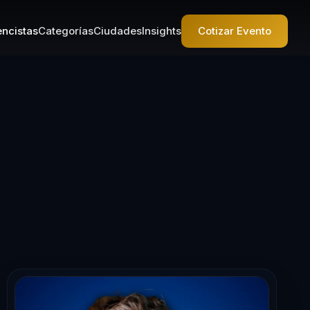
ncistas
Categorías
Ciudades
Insights
Cotizar Evento
ncista en Lider