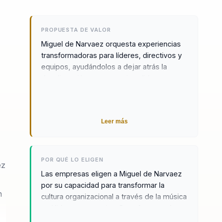
PROPUESTA DE VALOR
Miguel de Narvaez orquesta experiencias
transformadoras para líderes, directivos y
equipos, ayudándolos a dejar atrás la
desalineación y a construir un liderazgo
estratégico y cohesivo. Como compositor,
productor y director musical de renombre,
Miguel ha trabajado en los más
Leer más
importantes realities musicales, jingles y
bandas sonoras para televisión. Su
enfoque se centra en la inspiración y la
transformación, utilizando la música como
POR QUÉ LO ELIGEN
ez
una herramienta poderosa para el cambio.
Las empresas eligen a Miguel de Narvaez
Desde 1989, ha sido un pionero en el
por su capacidad para transformar la
sector audiovisual y la música publicitaria,
n
cultura organizacional a través de la música
fundando una de las empresas más
y el liderazgo creativo. Su enfoque en la
reconocidas en el sector. Su experiencia
creación de experiencias sonoras