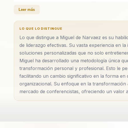
Miguel de Narvaez es un conferencista internaciona
Leer más
directivos y equipos hacia un liderazgo estratégico
equipos desalineados en unidades altamente eficientes
LO QUE LO DISTINGUE
cultura organizacional. Miguel ha trabajado con una
Lo que distingue a Miguel de Narvaez es su habili
grandes corporaciones, ayudándolas a superar desaf
de liderazgo efectivas. Su vasta experiencia en la 
enfoque combina la ciencia del comportamiento con a
soluciones personalizadas que no solo entretienen
personalizadas que se adaptan a las necesidades esp
Miguel ha desarrollado una metodología única qu
transformación personal y profesional. Esto le p
Además de su experiencia en liderazgo, Miguel es un
facilitando un cambio significativo en la forma en
metodología se basa en la identificación y potenciac
organizacional. Su enfoque en la transformación a
mercado de conferencistas, ofreciendo un valor a
equipo, promoviendo un entorno de colaboración y co
que también fomenta la innovación y la creatividad d
Miguel también es conocido por su capacidad para fac