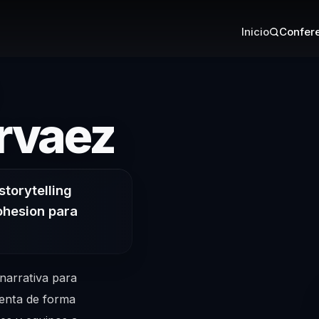
Inicio
Confere
– Confere
rvaez
storytelling
ohesion para
narrativa para
enta de forma