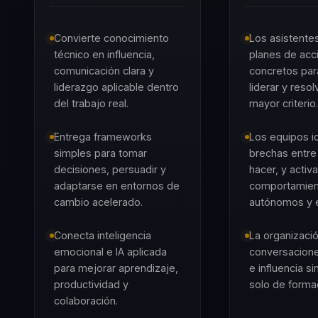
Convierte conocimiento
Los asistente
técnico en influencia,
planes de acc
comunicación clara y
concretos par
liderazgo aplicable dentro
liderar y reso
del trabajo real.
mayor criterio.
Entrega frameworks
Los equipos id
simples para tomar
brechas entre
decisiones, persuadir y
hacer, y activ
adaptarse en entornos de
comportamie
cambio acelerado.
autónomos y e
Conecta inteligencia
La organizació
emocional e IA aplicada
conversacione
para mejorar aprendizaje,
e influencia s
productividad y
solo de formac
colaboración.