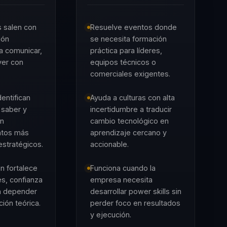
s salen con
Resuelve eventos donde
ión
se necesita formación
a comunicar,
práctica para líderes,
lver con
equipos técnicos o
comerciales exigentes.
entifican
Ayuda a culturas con alta
 saber y
incertidumbre a traducir
an
cambio tecnológico en
ntos más
aprendizaje cercano y
stratégicos.
accionable.
n fortalece
Funciona cuando la
s, confianza
empresa necesita
in depender
desarrollar power skills sin
ión teórica.
perder foco en resultados
y ejecución.