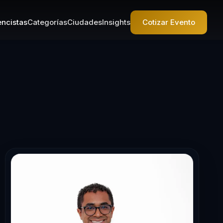
ncistas
Categorías
Ciudades
Insights
Cotizar Evento
encista en lide