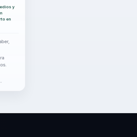
edios y
an
rto en
aber,
ara
tos.