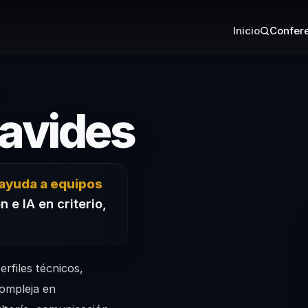
Inicio
Confere
– Confer
avides
ayuda a equipos
n e IA en criterio,
rfiles técnicos,
compleja en