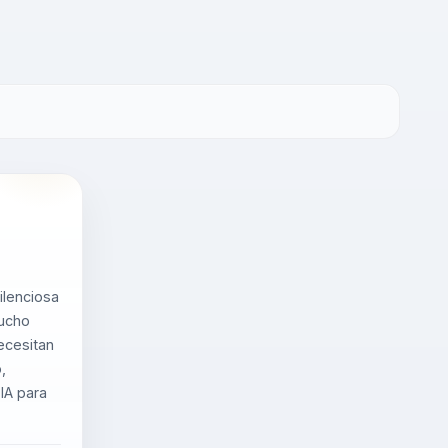
ilenciosa
mucho
ecesitan
,
IA para