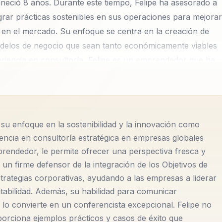
eció 8 años. Durante este tiempo, Felipe ha asesorado a
rar prácticas sostenibles en sus operaciones para mejorar
s en el mercado. Su enfoque se centra en la creación de
odelos de negocio que sean tanto económicamente viables
iencia en consultoría, Felipe es un emprendedor que ha
toras tradicionales. Ofrece una perspectiva fresca y
e en el desarrollo de líderes y equipos capaces de
Su metodología única combina la innovación con la
daptarse a los cambios del mercado, sino también liderar e
 su enfoque en la sostenibilidad y la innovación como
 de la integración de los Objetivos de Desarrollo Sostenibl
riencia en consultoría estratégica en empresas globales
nd Governance) en las estrategias corporativas. En sus
ndedor, le permite ofrecer una perspectiva fresca y
en ser líderes en responsabilidad social mientras mejoran
 un firme defensor de la integración de los Objetivos de
entos, incluyendo presentaciones en las Naciones Unidas
strategias corporativas, ayudando a las empresas a liderar
 cómo el sector financiero y el retail pueden adoptar
ntabilidad. Además, su habilidad para comunicar
 y el crecimiento. Uno de los logros más destacados de
lo convierte en un conferencista excepcional. Felipe no
porciona ejemplos prácticos y casos de éxito que
 la Ley 1314 de 2009 en Colombia, que introdujo las Normas