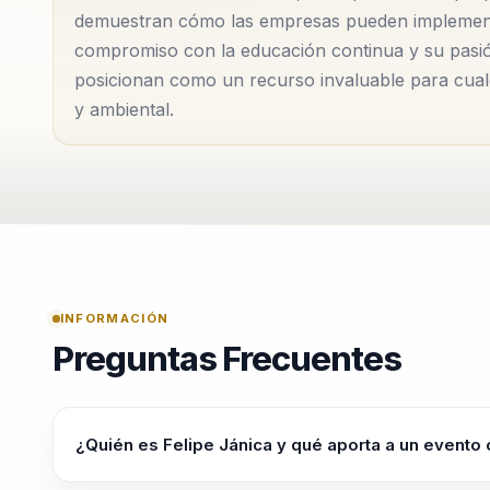
demuestran cómo las empresas pueden implementa
Internacionales de Información Financiera (NIIF). Est
compromiso con la educación continua y su pasión
el acceso a la inversión extranjera, impulsando el c
posicionan como un recurso invaluable para cual
mucho más que un conferencista; es un estratega, 
y ambiental.
empresarial un espacio más innovador y sostenible.
herramientas prácticas para enfrentar los desafíos 
ideal para cualquier organización que busque empod
en el liderazgo basado en valores y su habilidad par
un referente en el campo de la sostenibilidad corpo
promover un cambio positivo en el mundo empresari
sin comprometer los principios éticos y ambientales.
INFORMACIÓN
Preguntas Frecuentes
¿Quién es Felipe Jánica y qué aporta a un evento