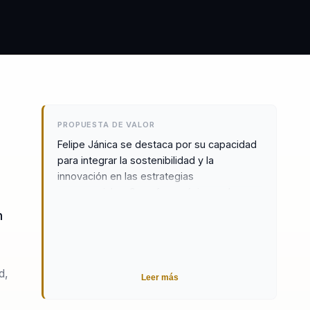
PROPUESTA DE VALOR
Felipe Jánica se destaca por su capacidad
para integrar la sostenibilidad y la
innovación en las estrategias
empresariales. Su enfoque único en la
integración de los Objetivos de Desarrollo
n
Sostenible y los criterios ESG en las
operaciones corporativas lo diferencia de
otros conferencistas. Felipe ofrece a las
empresas herramientas prácticas para
d,
Leer más
mejorar su rentabilidad y posicionamiento
en el mercado, mientras lideran en