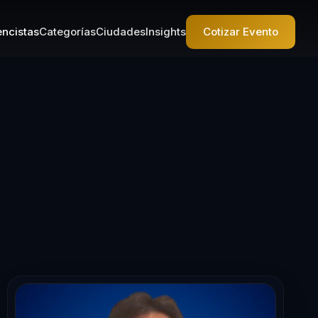
ncistas
Categorías
Ciudades
Insights
Cotizar Evento
 en Sostenibil