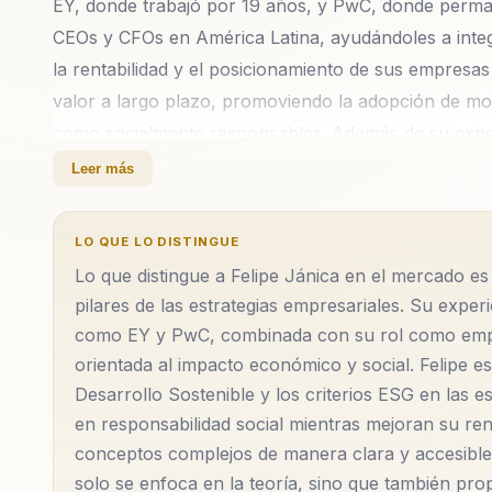
EY, donde trabajó por 19 años, y PwC, donde perman
CEOs y CFOs en América Latina, ayudándoles a integ
la rentabilidad y el posicionamiento de sus empresa
valor a largo plazo, promoviendo la adopción de m
como socialmente responsables. Además de su exper
llevado su visión de liderazgo más allá de las consul
Leer más
orientada al impacto económico y social, enfocándos
transformar empresas desde adentro hacia afuera. 
LO QUE LO DISTINGUE
sostenibilidad, permitiendo a las empresas no solo a
Lo que distingue a Felipe Jánica en el mercado es
sus respectivos sectores. Felipe es un firme defensor
pilares de las estrategias empresariales. Su expe
(ODS) y los criterios ESG (Environmental, Social, a
como EY y PwC, combinada con su rol como empre
conferencias, profundiza en cómo las empresas pued
orientada al impacto económico y social. Felipe es
su rentabilidad. Ha sido ponente en importantes ev
Desarrollo Sostenible y los criterios ESG en las e
sobre sostenibilidad, donde comparte su visión sobre
en responsabilidad social mientras mejoran su re
modelos más sostenibles sin sacrificar la innovación
conceptos complejos de manera clara y accesible 
solo se enfoca en la teoría, sino que también pro
Felipe fue su participación en la implementación de