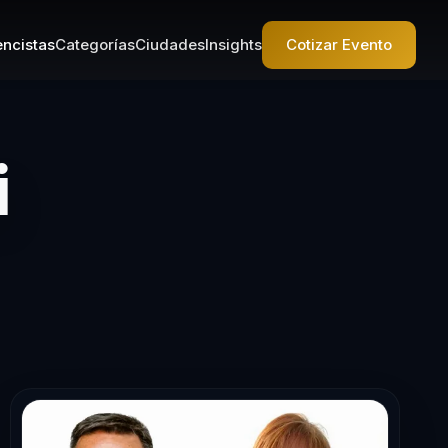
ncistas
Categorías
Ciudades
Insights
Cotizar Evento
– Conferencist
i