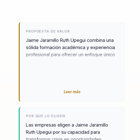
PROPUESTA DE VALOR
Jaime Jaramillo Ruth Upegui combina una
sólida formación académica y experiencia
profesional para ofrecer un enfoque único
en el desarrollo organizacional. Jaime,
Administrador de Empresas y profesor de
cátedra de inversiones, junto a Ruth,
abogada y emprendedora, forman un
equipo excepcional que transforma crisis
Leer más
en oportunidades. Jaime Jaramillo, con un
MBA de Inalde y experiencia como Jefe de
Inversiones de Protección y Gerente de
POR QUÉ LO ELIGEN
Renta Fija en Valores Bancolombia, aporta
Las empresas eligen a Jaime Jaramillo
un enfoque estratégico e innovador al
Ruth Upegui por su capacidad para
liderazgo organizacional. Ruth Upegui, con
transformar crisis en oportunidades