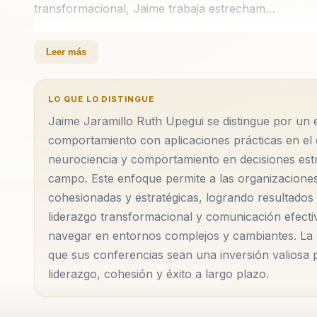
transformacional, Jaime trabaja estrecham…
Jaime Jaramillo Ruth Upegui es un conferencista d
Leer más
líderes y equipos dentro de las organizaciones par
liderazgo transformacional, Jaime trabaja estrecha
LO QUE LO DISTINGUE
los desafíos de la desalineación y consolidar un lid
Jaime Jaramillo Ruth Upegui se distingue por un 
cultura organizacional. Su metodología se basa en l
comportamiento con aplicaciones prácticas en el 
aplicaciones prácticas, lo que le permite ofrecer so
neurociencia y comportamiento en decisiones estra
campo. Este enfoque permite a las organizacione
La experiencia de Jaime se extiende a la aplicación 
cohesionadas y estratégicas, logrando resultados
toma de decisiones estratégicas. Al comprender có
liderazgo transformacional y comunicación efecti
Jaime ayuda a los líderes a desarrollar habilidades q
navegar en entornos complejos y cambiantes. La 
que sus conferencias sean una inversión valiosa
contextos complejos y cambiantes. Su enfoque en la
liderazgo, cohesión y éxito a largo plazo.
solo adaptarse a los cambios, sino también anticipars
crecimiento y desarrollo....