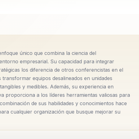
e renombre que ha dedicado su carrera a empoderar a
a que alcancen su máximo potencial. Con un enfoque en el
mente con directivos y responsables de equipos para super
erazgo estratégico que fomente la cohesión y el enfoque en 
enfoque único que combina la ciencia del
a integración de la ciencia del comportamiento con
entorno empresarial. Su capacidad para integrar
luciones efectivas y personalizadas para cada organización.
tégicas los diferencia de otros conferencistas en el
s transformar equipos desalineados en unidades
de la neurociencia para mejorar la comunicación efectiva y 
 tangibles y medibles. Además, su experiencia en
mo funciona el cerebro humano en entornos corporativos,
va proporciona a los líderes herramientas valiosas para
ue les permitan liderar con claridad y confianza, incluso en
combinación de sus habilidades y conocimientos hace
 para cualquier organización que busque mejorar su
 innovación estratégica permite a las organizaciones no
e a ellos, convirtiendo posibles crisis en oportunidades de