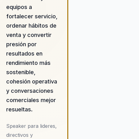
adaptarse y prosperar en un
equipos a
entorno en constante cambio.
fortalecer servicio,
metodología no solo se centra
ordenar hábitos de
la teoría, sino que también of
venta y convertir
aplicaciones prácticas que pu
ser implementadas de inmedi
presión por
en el entorno laboral. Esto ha
resultados en
llevado a que muchas
rendimiento más
organizaciones lo contraten,
buscando no solo mejorar la
sostenible,
cohesión de sus equipos, sino
cohesión operativa
también elevar el criterio de
y conversaciones
liderazgo dentro de sus filas. 
capacidad para combinar la
comerciales mejor
neurociencia con técnicas de
resueltas.
motivación ha resultado en un
impacto tangible en la
Speaker para lideres,
productividad y satisfacción
directivos y
laboral de los empleados. Osc