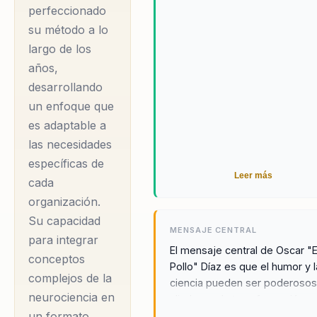
el liderazgo
perfeccionado
equipos es lo que lo hace una
transformacional, el
elección preferida para mucha
su método a lo
organizaciones.
desarrollo del talento
largo de los
y la cultura
años,
organizacional, áreas
desarrollando
un enfoque que
en las que ha
es adaptable a
demostrado ser un
las necesidades
experto indiscutible.
específicas de
Oscar entiende que
Leer más
cada
en el entorno
organización.
empresarial actual,
Su capacidad
los líderes enfrentan
MENSAJE CENTRAL
para integrar
la necesidad de
El mensaje central de Oscar "E
conceptos
Pollo" Díaz es que el humor y l
adaptarse
complejos de la
ciencia pueden ser poderoso
rápidamente a
neurociencia en
aliados en la transformación
cambios constantes y
organizacional. Al integrar
un formato