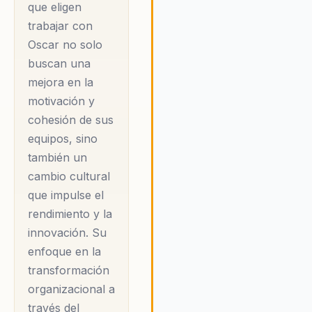
sentido de que no
que eligen
altamente valoradas y recorda
Los testimonios de sus client
trabajar con
solo se enfoca en la
destacan su capacidad para
Oscar no solo
teoría, sino que
transformar la cultura
buscan una
también ofrece
organizacional, logrando que l
mejora en la
aplicaciones
equipos no solo se sientan m
motivación y
motivados, sino también más
prácticas que pueden
comprometidos con los objet
cohesión de sus
ser implementadas de
de la empresa.
equipos, sino
inmediato en el
también un
entorno laboral. Esto
cambio cultural
ha llevado a que
que impulse el
muchas
rendimiento y la
organizaciones lo
innovación. Su
contraten, buscando
enfoque en la
no solo mejorar la
transformación
cohesión de sus
organizacional a
través del
equipos, sino también