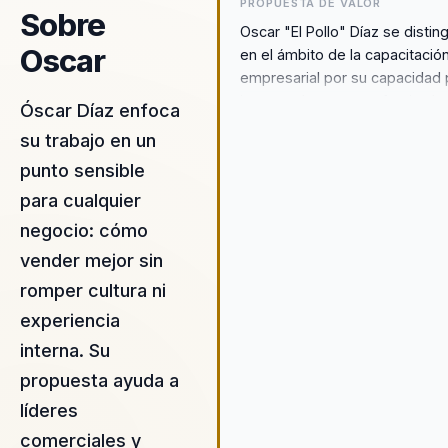
PROPUESTA DE VALOR
Sobre
Oscar "El Pollo" Díaz se distin
Oscar
en el ámbito de la capacitació
empresarial por su capacidad 
integrar de manera efectiva la
Óscar Díaz enfoca
neurociencia con el humor,
su trabajo en un
ofreciendo a las empresas un
punto sensible
metodología innovadora que
transforma la capacitación en 
para cualquier
experiencia memorable y
negocio: cómo
altamente efectiva. Su enfoqu
vender mejor sin
neuroventas permite a los
equipos pasar de un estado d
romper cultura ni
desmotivación a uno de alta
experiencia
productividad y felicidad,
interna. Su
generando resultados medibl
en la cultura organizacional. O
propuesta ayuda a
entiende que la clave para un
líderes
cambio duradero radica en la
comerciales y
capacidad de los equipos par