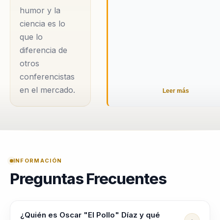
humor y la
elevar el criterio de
ciencia es lo
liderazgo dentro de
que lo
sus filas. Su
diferencia de
capacidad para
otros
combinar la
conferencistas
neurociencia con
en el mercado.
Leer más
técnicas de
motivación h...
INFORMACIÓN
Preguntas Frecuentes
¿Quién es Oscar "El Pollo" Díaz y qué