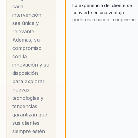
La experiencia del cliente se
cada
ventaja competitiva
convierte en una ventaja
intervención
medible, integrando
poderosa cuando la organizaci
sea única y
la inteligencia
aprende a medirla mejor, disen
relevante.
mejor y ejecutarla con coheren
artificial y la
Además, su
disrupción
compromiso
tecnológica en sus
con la
estrategias. Además,
innovación y su
su capacidad para
disposición
inspirar y formar
para explorar
líderes que
nuevas
entienden al cliente y
tecnologías y
actúan con datos ha
tendencias
garantizan que
sido clave para
sus clientes
construir culturas
siempre estén
sostenibles en las