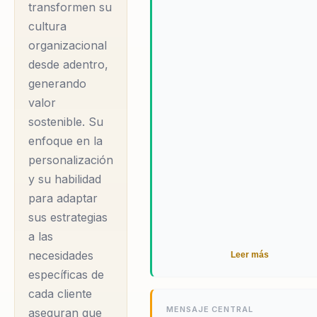
cercano conecta la
transformen su
hacen que sus conferencias s
no solo informativas, sino tamb
cultura
experiencia del
inspiradoras, dejando a los
organizacional
cliente con la cultura
asistentes con una nueva
desde adentro,
organizacional,
perspectiva sobre el Customer
generando
generando un
Experience y su impacto en el
valor
éxito empresarial.
impacto sostenible
sostenible. Su
en sectores como
enfoque en la
banca, salud,
personalización
seguros, tecnología
y su habilidad
y consumo masivo.
para adaptar
Mauricio es
sus estrategias
conocido por su
a las
habilidad para
necesidades
Leer más
transformar la
específicas de
cada cliente
satisfacción del
MENSAJE CENTRAL
aseguran que
cliente en una