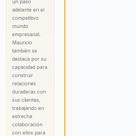
un paso
organizaciones. Su
adelante en el
trabajo ha sido
competitivo
fundamental para
mundo
que muchas
empresarial.
empresas no solo
Mauricio
mejoren su
también se
rentabilidad, sino
destaca por su
también para que se
capacidad para
adapten a un
construir
entorno empresarial
relaciones
duraderas con
en constante
sus clientes,
cambio. Mauricio ha
trabajando en
desarrollado un
estrecha
enfoque holístico
colaboración
que no solo se
con ellos para
centra en el cliente