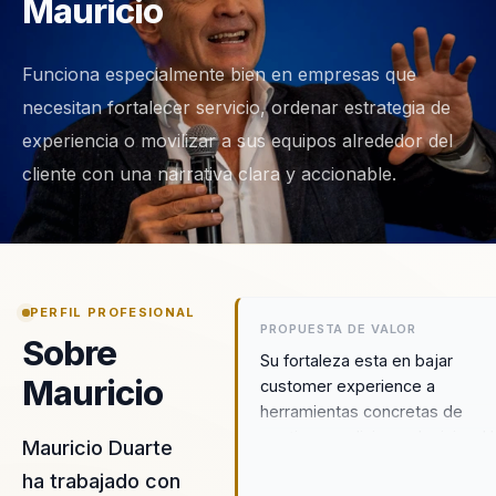
Mauricio
Funciona especialmente bien en empresas que
necesitan fortalecer servicio, ordenar estrategia de
experiencia o movilizar a sus equipos alrededor del
cliente con una narrativa clara y accionable.
PERFIL PROFESIONAL
PROPUESTA DE VALOR
Sobre
Su fortaleza esta en bajar
Mauricio
customer experience a
herramientas concretas de
gestion, medicion y decision. 
Mauricio Duarte
CX, NPS y una mirada de negoc
ha trabajado con
para que la experiencia deje d