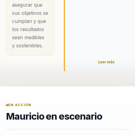
asegurar que
externo, sino
sus objetivos se
también en el cliente
cumplan y que
interno,
los resultados
promoviendo una
sean medibles
cultura
y sostenibles.
organizacional que
valora la innovación,
Leer más
la colaboración y el
aprendizaje
continuo. Su
compromiso con la
excelencia y su
EN ACCIÓN
pasión por el
Mauricio en escenario
Customer
Experience lo han