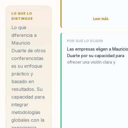
su capacidad para
generar cambios
LO QUE LO
significativos en las
DISTINGUE
Leer más
organizaciones. Con
Lo que
una carrera de más
diferencia a
POR QUÉ LO ELIGEN
Mauricio
de 25 años, ha
Las empresas eligen a Maurici
Duarte de otros
trabajado con más
Duarte por su capacidad para
conferencistas
de 150 empresas,
ofrecer una visión clara y
es su enfoque
ayudándolas a
accionable del Customer
práctico y
Experience. Sus conferencias
implementar
basado en
están respaldadas por resulta
estrategias efectivas
comprobados y entrevistas co
resultados. Su
de CX y NPS que
CEOs, lo que garantiza que las
capacidad para
han resultado en un
estrategias propuestas son
integrar
efectivas y aplicables. Además
crecimiento
metodologías
enfoque en la lealtad, el
significativo y en la
globales con la
crecimiento y la rentabilidad
mejora de la lealtad
experiencia
medible lo convierte en un alia