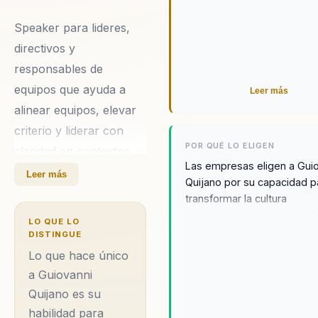
sostenibilidad.
Speaker para lideres,
directivos y
responsables de
equipos que ayuda a
Leer más
alinear equipos, elevar
criterio y liderar con
POR QUÉ LO ELIGEN
claridad en contextos
Las empresas eligen a Gui
complejos. Integra
Leer más
Quijano por su capacidad p
neurociencia y
transformar la cultura
comportamiento en
organizacional y mejorar el
LO QUE LO
rendimiento a través de
decisiones practicas. Su
DISTINGUE
estrategias de marketing
diferencial: combina
Lo que hace único
innovadoras y efectivas. S
ciencia del
a Guiovanni
clientes destacan su habili
Quijano es su
comportamiento con
para integrar la ciencia del
habilidad para
comportamiento en la tom
aplicacion practica para