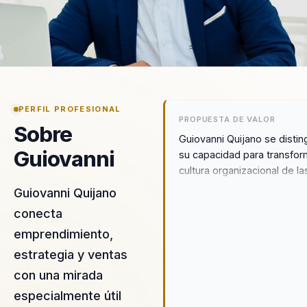
PERFIL PROFESIONAL
PROPUESTA DE VALOR
Sobre
Guiovanni Quijano se distin
Guiovanni
su capacidad para transfor
cultura organizacional de la
empresas mediante estrat
Guiovanni Quijano
de marketing innovadoras 
conecta
efectivas. Su enfoque únic
emprendimiento,
combina la ciencia del
comportamiento con aplica
estrategia y ventas
prácticas, permitiendo a las
con una mirada
organizaciones pasar de un
especialmente útil
estado de desalineación a 