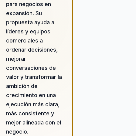
cohesión y alto rendimiento
para negocios en
Guiovanni ofrece solucione
expansión. Su
personalizadas que aborda
propuesta ayuda a
necesidades específicas d
cliente, garantizando un c
líderes y equipos
real y medible en la cultura 
comerciales a
desempeño organizacional.
ordenar decisiones,
habilidad para integrar la
neurociencia en sus metod
mejorar
asegura que las decisiones
conversaciones de
empresariales estén respa
valor y transformar la
por evidencia científica, lo 
ambición de
resulta en un impacto posit
duradero. Guiovanni es un a
crecimiento en una
estratégico para cualquier
ejecución más clara,
empresa que busque mejor
más consistente y
desempeño y adaptabilidad
mercado actual, ofreciendo
mejor alineada con el
enfoque centrado en el cli
negocio.
que prioriza la innovación y 