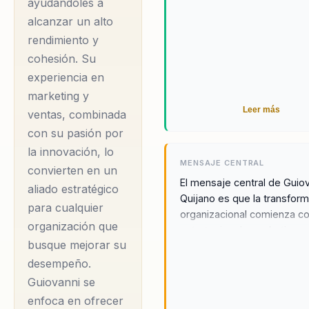
ayudándoles a
alcanzar un alto
Guiovanni Quijano es un
rendimiento y
profesional con una
cohesión. Su
sólida formación
experiencia en
académica en
marketing y
Administración de
Leer más
ventas, combinada
Empresas, especializado
con su pasión por
en Gerencia de
la innovación, lo
MENSAJE CENTRAL
Mercadeo y Ventas por
convierten en un
El mensaje central de Guio
la Universidad de
aliado estratégico
Quijano es que la transfor
para cualquier
Cundinamarca en
organizacional comienza c
organización que
Colombia. Además,
estrategias de marketing
busque mejorar su
innovadoras y prácticas qu
cuenta con un Magíster
integran la ciencia del
desempeño.
en Mercadeo Global de
comportamiento humano.
Guiovanni se
la Universidad EAN, lo
Guiovanni cree firmemente 
enfoca en ofrecer
que le ha permitido