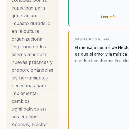
conocido por su
cultura organizacional,
capacidad para
permitiendo a las
generar un
Leer más
empresas dejar atrás
impacto duradero
equipos desalineados y
en la cultura
avanzar hacia una
organizacional,
MENSAJE CENTRAL
estructura más
inspirando a los
El mensaje central de Héct
es que el amor y la música
líderes a adoptar
cohesionada y eficiente.
pueden transformar la cultu
nuevas prácticas y
Héctor se destaca por
organizacional de manera
proporcionándoles
su capacidad para
profunda y significativa. Al 
las herramientas
aplicar la ciencia del
amor en cada acto, las em
necesarias para
pueden cambiar su univers
comportamiento de
implementar
completo, promoviendo va
manera práctica, lo que
sólidos y cohesión en sus
cambios
le permite ofrecer
equipos. Héctor cree firm
significativos en
soluciones
que la música es una herra
sus equipos.
poderosa para inspirar y mo
personalizadas y
Además, Héctor
los participantes, permitié