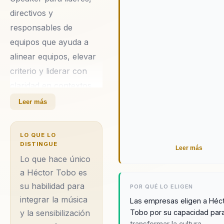
se compromete a ofrecer
directivos y
soluciones personalizadas
adapten a las necesidades
responsables de
específicas de cada organi
equipos que ayuda a
Su enfoque basado en la ci
alinear equipos, elevar
del comportamiento y la
criterio y liderar con
sensibilización musical lo
convierte en una opción ide
claridad en contextos
cualquier empresa que bus
complejos. Integra
Leer más
enfoque innovador y efecti
neurociencia y
mejorar su cultura organizac
comportamiento en
LO QUE LO
decisiones practicas. Su
DISTINGUE
Leer más
diferencial: combina
Lo que hace único
ciencia del
a Héctor Tobo es
su habilidad para
comportamiento con
POR QUÉ LO ELIGEN
integrar la música
aplicacion practica para
Las empresas eligen a Héc
Tobo por su capacidad par
y la sensibilización
organizaciones. Héctor
transformar la cultura