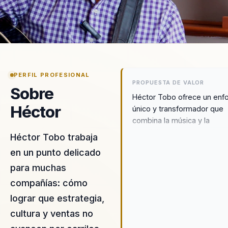
PERFIL PROFESIONAL
PROPUESTA DE VALOR
Sobre
Héctor Tobo ofrece un enf
Héctor
único y transformador que
combina la música y la
sensibilización para mejorar
Héctor Tobo trabaja
cultura organizacional de la
en un punto delicado
empresas. Su metodología
para muchas
innovadora permite a las
organizaciones pasar de
compañías: cómo
ambientes desalineados a c
lograr que estrategia,
cohesionadas y basadas e
cultura y ventas no
valores sólidos. A través d
conferencias, Héctor propo