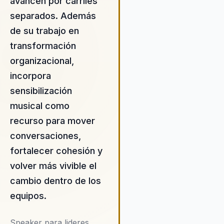
avancen por carriles
un valor medible al mejorar 
separados. Además
moral del equipo, promover
de su trabajo en
cohesión y fortalecer los v
corporativos. La propuesta
transformación
valor de Héctor se centra e
organizacional,
capacidad para conectar
incorpora
emocionalmente con las
audiencias, utilizando la mú
sensibilización
como una herramienta pod
musical como
para inspirar y motivar a los
recurso para mover
participantes. Sus present
conversaciones,
están diseñadas para abor
amplia variedad de temas,
fortalecer cohesión y
la resolución de conflictos 
volver más vivible el
desarrollo humano, siempre
cambio dentro de los
objetivo de mejorar la diná
interna y fomentar un ambi
equipos.
trabajo más colaborativo y
respetuoso. Además, Héct
Speaker para lideres,