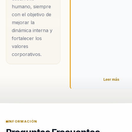
complejos y a superar
humano, siempre
barreras
con el objetivo de
mejorar la
organizacionales. Su
dinámica interna y
enfoque se basa en la
fortalecer los
comprensión profunda
valores
de las dinámicas de
corporativos.
equipo y en la
aplicación de estrategias
que fomenten la
Leer más
cohesión y el liderazgo
efectivo. La música,
como herramienta
central en sus
conferencias, actúa
INFORMACIÓN
como un catalizador