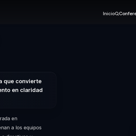
Inicio
Confere
 Conferencista 
a que convierte
ento en claridad
trada en
nan a los equipos