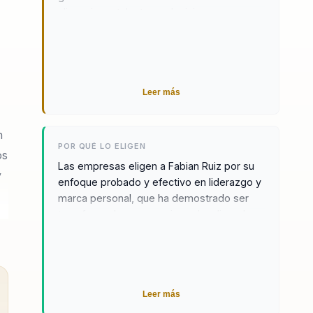
alineacion o talento en decisiones
concretas sobre como liderar mejor y
sostener resultados con el equipo
correcto.
Leer más
n
POR QUÉ LO ELIGEN
os
Las empresas eligen a Fabian Ruiz por su
y
enfoque probado y efectivo en liderazgo y
marca personal, que ha demostrado ser
transformador para equipos desalineados.
Los testimonios de clientes destacan su
capacidad para convertir grupos dispares
en equipos cohesivos y estratégicos, listos
para enfrentar los desafíos del entorno
corporativo actual. Su metodología, basada
Leer más
en la neurociencia y el comportamiento