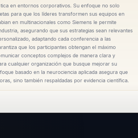
amiento, la cual combina con estrategias prácticas que
ctica en entornos corporativos. Su enfoque no solo
n implementar cambios efectivos y duraderos.
etas para que los líderes transformen sus equipos en
Fabian en multinacionales como Siemens le permite
lo de talento y la cultura organizacional, áreas que
 industria, asegurando que sus estrategias sean relevantes
o de cualquier empresa. Su capacidad para comunicar
ersonalizado, adaptando cada conferencia a las
sido clave para su éxito, permitiendo que líderes de todos
arantiza que los participantes obtengan el máximo
comunicar conceptos complejos de manera clara y
iato. Las organizaciones que han contado con su asesoría
para cualquier organización que busque mejorar su
ión del equipo y en la alineación con los objetivos
nfoque basado en la neurociencia aplicada asegura que
productivid...
ras, sino también respaldadas por evidencia científica.