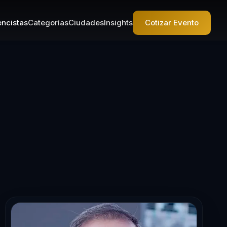
ncistas
Categorías
Ciudades
Insights
Cotizar Evento
en Liderazgo Ej