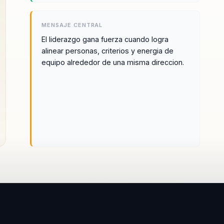
organizacional, asegura que los cambios
implementados sean duraderos y
MENSAJE CENTRAL
efectivos, lo que lo convierte en un recurso
El liderazgo gana fuerza cuando logra
valioso para cualquier organización que
alinear personas, criterios y energia de
busque mejorar su cultura y desempeño.
equipo alrededor de una misma direccion.
Fabian es reconocido por su habilidad para
conectar con su audiencia, lo que le
permite transmitir conceptos complejos de
manera clara y accesible. Su enfoque
personalizado y su capacidad para adaptar
sus conferencias a las necesidades
específicas de cada organización
garantizan que los líderes no solo se
sientan inspirados, sino que también estén
equipados con herramientas prácticas para
implementar cambios significativos.