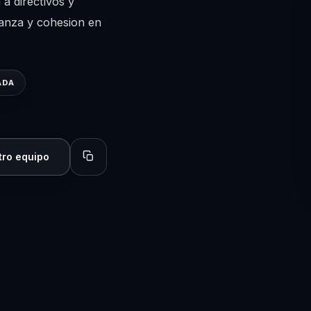
a directivos y
ianza y cohesion en
ADA
tro equipo
Copiar perfil para compartir