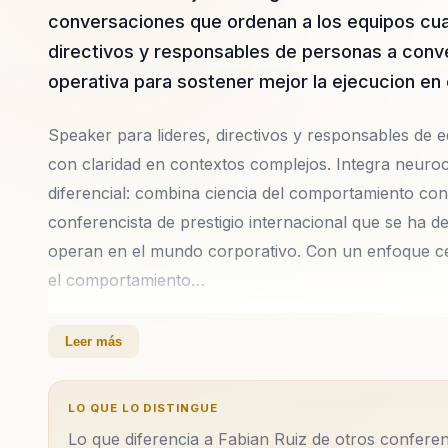
conversaciones que ordenan a los equipos cua
directivos y responsables de personas a conver
operativa para sostener mejor la ejecucion en
Speaker para lideres, directivos y responsables de eq
con claridad en contextos complejos. Integra neuroc
diferencial: combina ciencia del comportamiento con
conferencista de prestigio internacional que se ha d
operan en el mundo corporativo. Con un enfoque cent
el comportamiento…
Fabian Ruiz es un conferencista de prestigio intern
Leer más
los líderes y equipos operan en el mundo corporativ
neurociencia aplicada y el comportamiento organiz
LO QUE LO DISTINGUE
superar desafíos críticos relacionados con la desali
Lo que diferencia a Fabian Ruiz de otros conferen