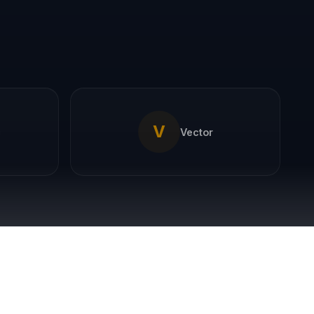
V
c
Vector