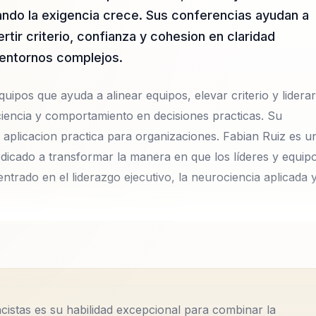
ndo la exigencia crece. Sus conferencias ayudan a
tir criterio, confianza y cohesion en claridad
 entornos complejos.
uipos que ayuda a alinear equipos, elevar criterio y liderar
iencia y comportamiento en decisiones practicas. Su
 aplicacion practica para organizaciones. Fabian Ruiz es u
edicado a transformar la manera en que los líderes y equip
rado en el liderazgo ejecutivo, la neurociencia aplicada 
acional que se ha dedicado a transformar la manera en que
o. Con un enfoque centrado en el liderazgo ejecutivo, la
acional, Fabian ha ayudado a numerosas organizaciones a
neación y la falta de cohesión. Su metodología se basa en
cistas es su habilidad excepcional para combinar la