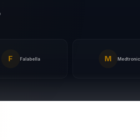
o
F
M
Falabella
Medtroni