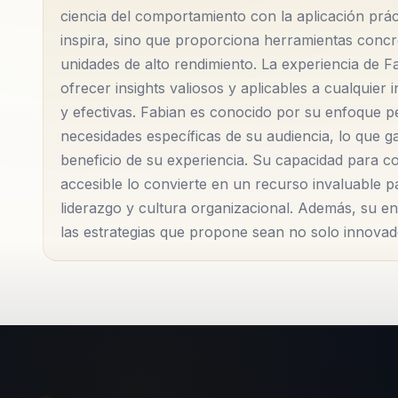
una profunda comprensión de la ciencia del comport
ciencia del comportamiento con la aplicación prá
permiten a los líderes no solo inspirar, sino tambié
inspira, sino que proporciona herramientas concr
unidades de alto rendimiento. La experiencia de 
En sus conferencias, Fabian se enfoca en el desarrol
ofrecer insights valiosos y aplicables a cualquier
considera fundamentales para el éxito a largo plaz
y efectivas. Fabian es conocido por su enfoque p
conceptos complejos de manera clara y accesible ha 
necesidades específicas de su audiencia, lo que g
beneficio de su experiencia. Su capacidad para 
los niveles puedan aplicar sus enseñanzas de inmed
accesible lo convierte en un recurso invaluable 
han experimentado mejoras significativas en la cohes
liderazgo y cultura organizacional. Además, su e
corporativos, lo que se traduce en un aumento de la 
las estrategias que propone sean no solo innovado