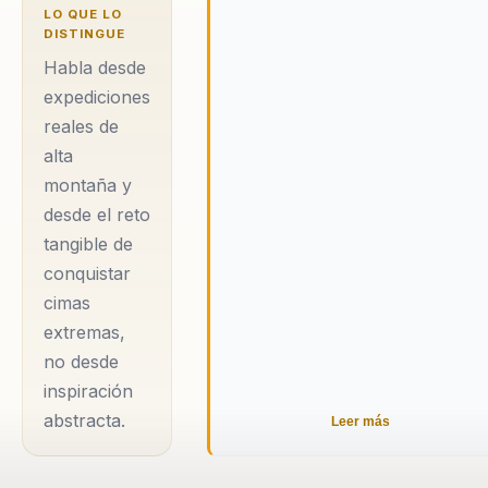
montañismo y a
LO QUE LO
la escalada en
DISTINGUE
roca, y ha
Habla desde
desarrollado una
expediciones
reales de
trayectoria que
alta
combina
montaña y
aventura,
desde el reto
resistencia,
tangible de
liderazgo y una
conquistar
voz potente para
cimas
inspirar
extremas,
superación.
no desde
inspiración
Entre sus metas
abstracta.
Leer más
más
emblemáticas