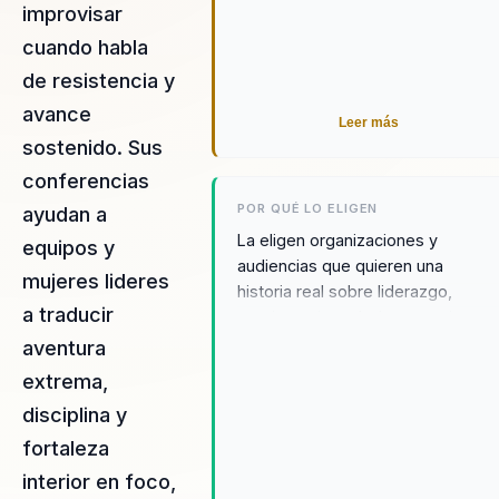
improvisar
cuando habla
de resistencia y
avance
Leer más
sostenido. Sus
conferencias
POR QUÉ LO ELIGEN
ayudan a
La eligen organizaciones y
equipos y
audiencias que quieren una
mujeres lideres
historia real sobre liderazgo,
a traducir
persistencia, trabajo en equipo y
empoderamiento femenino con
aventura
credibilidad total.
extrema,
disciplina y
fortaleza
interior en foco,