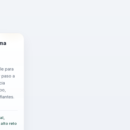
ima
le para
r paso a
cia
po,
iantes.
al,
alto reto