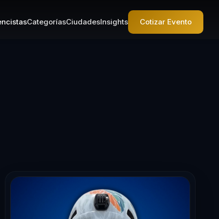
ncistas
Categorías
Ciudades
Insights
Cotizar Evento
Conferencista 