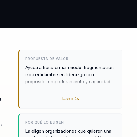
PROPUESTA DE VALOR
Ayuda a transformar miedo, fragmentación
e incertidumbre en liderazgo con
propósito, empoderamiento y capacidad
de avanzar paso a paso hacia metas
extraordinarias.
o
Leer más
POR QUÉ LO ELIGEN
u
La eligen organizaciones que quieren una