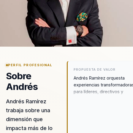
PERFIL PROFESIONAL
PROPUESTA DE VALOR
Sobre
Andrés Ramírez orquesta
Andrés
experiencias transformadora
para líderes, directivos y
responsables de equipos,
Andrés Ramírez
ayudándoles a dejar atrás
trabaja sobre una
estructuras desalineadas y
dimensión que
construir un liderazgo estrat
y cohesionado. Su enfoque s
impacta más de lo
centra en el desarrollo del ta