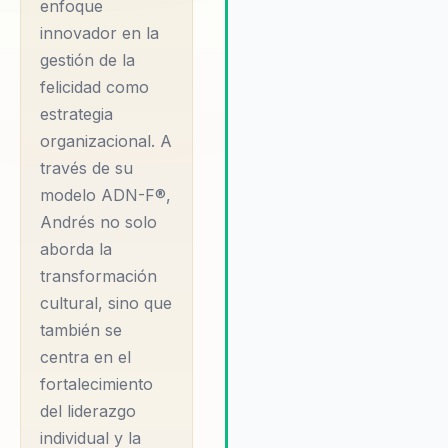
conectar con las audiencias
enfoque
garantiza que cada intervenc
innovador en la
sea memorable y transforma
gestión de la
Andrés ofrece un enfoque
felicidad como
holístico que aborda tanto la
estrategia
necesidades individuales co
organizacional. A
las organizacionales, asegur
que cada empresa pueda alc
través de su
sus objetivos de manera
modelo ADN-F®,
sostenible y efectiva.
Andrés no solo
aborda la
transformación
cultural, sino que
también se
centra en el
fortalecimiento
del liderazgo
individual y la