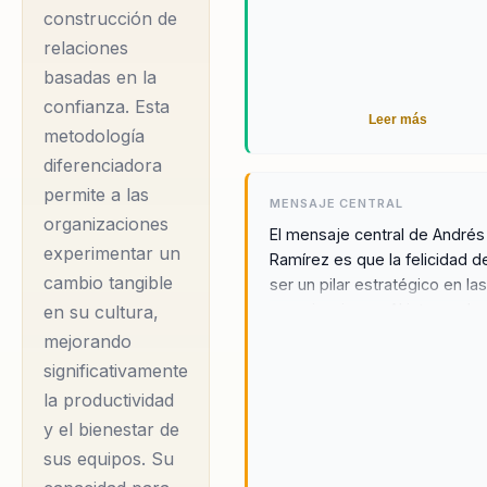
construcción de
relaciones
basadas en la
confianza. Esta
Leer más
metodología
diferenciadora
permite a las
MENSAJE CENTRAL
organizaciones
El mensaje central de Andrés
experimentar un
Ramírez es que la felicidad 
cambio tangible
ser un pilar estratégico en la
organizaciones. Al integrar la
en su cultura,
felicidad en la cultura corpora
mejorando
las empresas no solo mejora
significativamente
productividad, sino que tamb
la productividad
contribuyen a crear socieda
y el bienestar de
más equitativas y en paz. An
sus equipos. Su
aboga por un enfoque holísti
que considera tanto el bienes