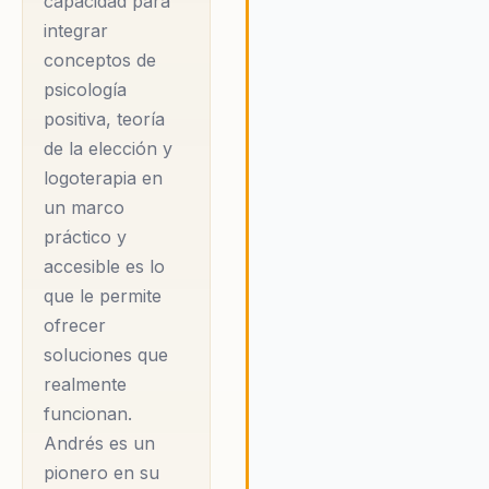
capacidad para
individual como el organizacio
integrar
asegurando que cada perso
conceptos de
pueda alcanzar su máximo
psicología
potencial en un entorno de tr
positiva, teoría
positivo y colaborativo. Su
de la elección y
metodología única ofrece
soluciones prácticas que ayu
logoterapia en
las organizaciones a navegar
un marco
un mundo empresarial cada 
práctico y
más complejo, promoviendo
accesible es lo
cambio cultural que tiene un
que le permite
impacto duradero en la
productividad y el bienestar 
ofrecer
todos los involucrados.
soluciones que
realmente
funcionan.
Andrés es un
pionero en su