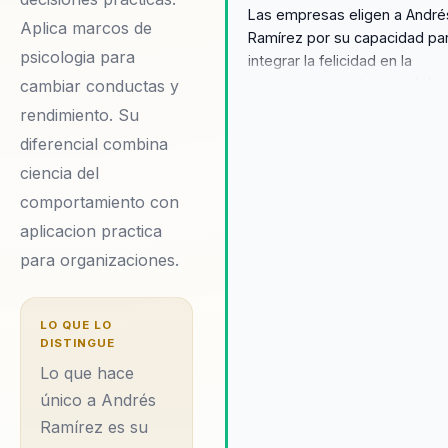
Las empresas eligen a André
Aplica marcos de
Ramírez por su capacidad pa
psicologia para
integrar la felicidad en la
estrategia organizacional de
cambiar conductas y
manera efectiva. Sus confere
rendimiento. Su
no solo inspiran, sino que ta
diferencial combina
proporcionan herramientas
ciencia del
prácticas para transformar la
cultura empresarial. Los
comportamiento con
testimonios de clientes dest
aplicacion practica
cómo Andrés ha logrado mej
para organizaciones.
el clima laboral y aumentar la
cohesión del equipo, convirt
a las organizaciones en ento
LO QUE LO
más productivos y equitativo
DISTINGUE
enfoque en la felicidad como
Lo que hace
motor de cambio organizacio
único a Andrés
es lo que lo diferencia de otr
Ramírez es su
conferencistas, y su habilida