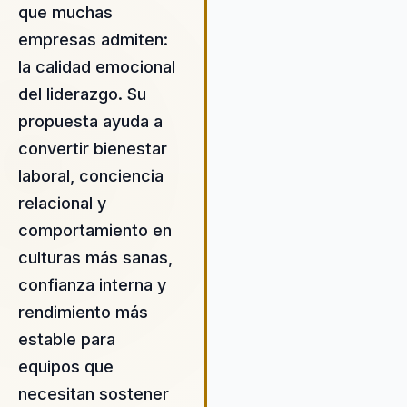
que muchas
y la cultura organizacional,
empresas admiten:
utilizando su modelo ADN-F®
integrar la felicidad y el biene
la calidad emocional
en el núcleo de la estrategia
del liderazgo. Su
empresarial. Esto no solo me
propuesta ayuda a
la productividad, sino que ta
fomenta un ambiente de trab
convertir bienestar
más positivo y colaborativo.
laboral, conciencia
Andrés ofrece soluciones
relacional y
personalizadas que abordan 
necesidades específicas de 
comportamiento en
organización, asegurando qu
culturas más sanas,
cada intervención tenga un
confianza interna y
impacto duradero y significat
rendimiento más
Su capacidad para inspirar y
motivar a las personas es
estable para
inigualable, llevándolas a alc
equipos que
su máximo potencial y
necesitan sostener
contribuyendo a la creación 