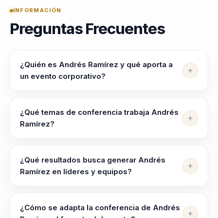
INFORMACIÓN
Preguntas Frecuentes
¿Quién es Andrés Ramírez y qué aporta a
un evento corporativo?
Andrés Ramírez ayuda a lideres, directivos y
responsables de equipos a alinear equipos, elevar
¿Qué temas de conferencia trabaja Andrés
criterio y liderar con claridad en contextos complejos.
Ramírez?
Su enfoque integra neurociencia y comportamiento
Andrés Ramírez trabaja temas como Liderazgo
en decisiones practicas.
Transformacional, Felicidad Organizacional, Psicología
¿Qué resultados busca generar Andrés
Positiva, Transformación Cultural, Gestión de la
Ramírez en líderes y equipos?
Felicidad y Bienestar Corporativo.
Andrés Ramírez busca dejar más claridad para decidir
bajo presión, mejor coordinación entre líderes y
¿Cómo se adapta la conferencia de Andrés
equipos y una conversación útil que se pueda