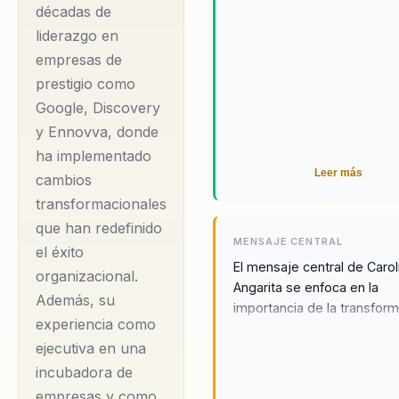
continuo.
décadas de
navegar por el comple…
liderazgo en
empresas de
Carolina Angarita se ha
prestigio como
consolidado como una
Google, Discovery
figura influyente en el
y Ennovva, donde
ámbito de la innovación
ha implementado
empresarial y la
Leer más
cambios
transformación digital.
transformacionales
Con más de dos
que han redefinido
MENSAJE CENTRAL
décadas de experiencia,
el éxito
El mensaje central de Carol
ha trabajado con líderes
organizacional.
Angarita se enfoca en la
Además, su
de diversas industrias
importancia de la transfor
experiencia como
para ayudarlos a
digital y humana como mot
ejecutiva en una
el éxito organizacional. Ella
navegar por el complejo
que la verdadera transform
incubadora de
paisaje de la adaptación
va más allá de la tecnologí
empresas y como