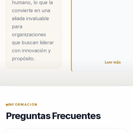
humano, lo que la
de crecimiento,
convierte en una
fomentando la
aliada invaluable
creatividad y el
para
pensamiento disruptivo.
organizaciones
que buscan liderar
En sus conferencias,
con innovación y
Carolina aborda temas
propósito.
Leer más
críticos como la
importancia de la
cultura organizacional
en la era digital,
destacando cómo una
INFORMACIÓN
cultura sólida puede ser
Preguntas Frecuentes
el pilar que sostiene la
innovación continua.