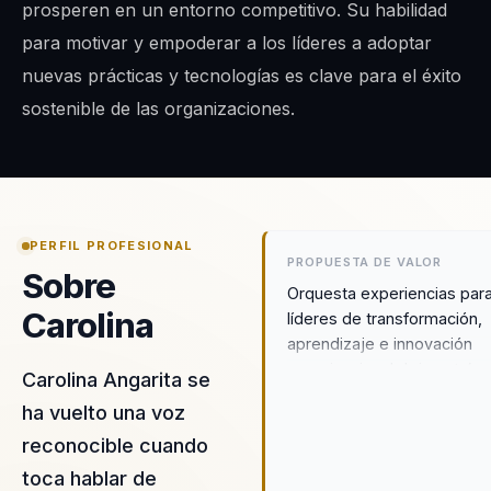
prosperen en un entorno competitivo. Su habilidad
para motivar y empoderar a los líderes a adoptar
nuevas prácticas y tecnologías es clave para el éxito
sostenible de las organizaciones.
PERFIL PROFESIONAL
PROPUESTA DE VALOR
Sobre
Orquesta experiencias par
Carolina
líderes de transformación,
aprendizaje e innovación
organizacional dejen atrás
Carolina Angarita se
equipos desalineados y
ha vuelto una voz
construyan liderazgo estra
reconocible cuando
cohesión desde innovación
adaptación al cambio en
toca hablar de