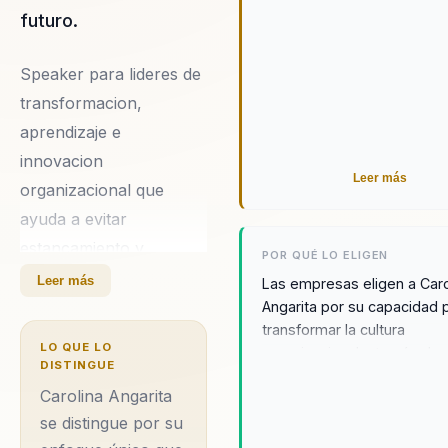
panorama empresarial. Su
futuro.
trayectoria es un testimoni
capacidad para inspirar y li
Speaker para lideres de
cambios significativos en l
transformacion,
organizaciones.
aprendizaje e
innovacion
Leer más
organizacional que
ayuda a evitar
estancamiento y
POR QUÉ LO ELIGEN
acelerar adaptacion,
Leer más
Las empresas eligen a Caro
creatividad y evolucion
Angarita por su capacidad 
transformar la cultura
del negocio. Integra
LO QUE LO
organizacional a través de 
neurociencia y
DISTINGUE
liderazgo consciente y equi
comportamiento en
Carolina Angarita
Su experiencia en empres
decisiones practicas. Su
se distingue por su
renombre y su enfoque en 
equidad de género la convi