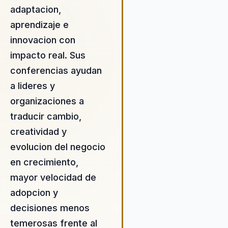
organizaciones. Carolina An
adaptacion,
CEO y experta en evolución 
aprendizaje e
y humana, es también una
estratega de vida y autora
innovacion con
bestsellers como 'La Magia
impacto real. Sus
Existe'. Como conferencist
conferencias ayudan
internacional, Carolina abo
temas cruciales como el c
a lideres y
el empoderamiento, el éxito
organizaciones a
hábitos, la innovación y el
traducir cambio,
liderazgo. Su enfoque en la
transformación digital y la 
creatividad y
de vidas inspiradoras ha si
evolucion del negocio
reconocido en múltiples for
en crecimiento,
Carolina ha liderado empre
mayor velocidad de
renombre como Google,
Discovery y Ennovva, la pr
adopcion y
agencia digital integral de
decisiones menos
Colombia, aportando su vis
temerosas frente al
innovadora para transforma