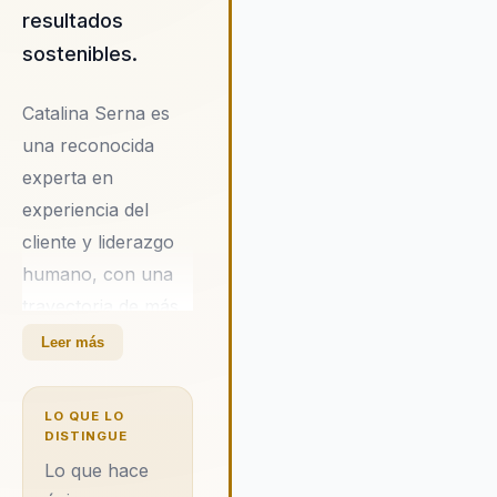
resultados
sostenibles.
Catalina Serna es
una reconocida
experta en
experiencia del
cliente y liderazgo
humano, con una
trayectoria de más
de 10 años en el
Leer más
sector. Su trabajo
se ha enfocado en
LO QUE LO
transformar
DISTINGUE
negocios mediante
Lo que hace