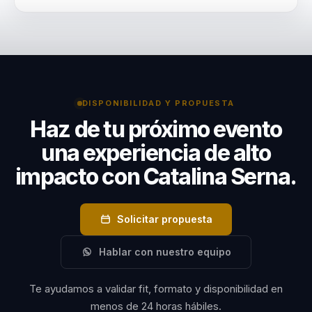
que perduran en el
líderes empresariales, directores de rrhh, equipos
tiempo.
Es especialmente util en eventos comerciales, de
comerciales.
servicio y cultura donde la organizacion necesita
elevar la experiencia del cliente sin perder calidez,
criterio ni impacto en resultados.
DISPONIBILIDAD Y PROPUESTA
Haz de tu próximo evento
una experiencia de alto
impacto con Catalina Serna.
Solicitar propuesta
Hablar con nuestro equipo
Te ayudamos a validar fit, formato y disponibilidad en
menos de 24 horas hábiles.