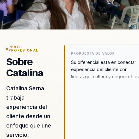
PERFIL
PROFESIONAL
PROPUESTA DE VALOR
Sobre
Su diferencial esta en conectar
experiencia del cliente con
Catalina
liderazgo, cultura y negocio. Lle
la conversacion mas alla del
Catalina Serna
servicio tradicional para enfocar
trabaja
en relacion, recordacion y
crecimiento sostenible.
experiencia del
cliente desde un
enfoque que une
servicio,