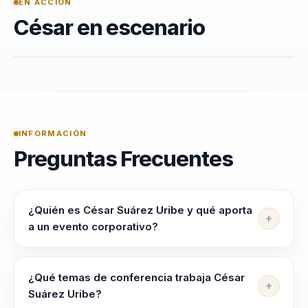
EN ACCIÓN
César en escenario
INFORMACIÓN
Preguntas Frecuentes
¿Quién es César Suárez Uribe y qué aporta
a un evento corporativo?
César Suárez Uribe ayuda a lideres, directivos y
responsables de equipos a alinear equipos, elevar
¿Qué temas de conferencia trabaja César
criterio y liderar con claridad en contextos complejos.
Suárez Uribe?
Su enfoque combina Traslada aprendizajes del