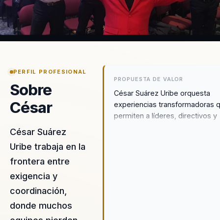
PERFIL PROFESIONAL
PROPUESTA DE VALOR
Sobre
César Suárez Uribe orquesta
César
experiencias transformadoras 
permiten a líderes, directivos y
responsables de equipos dejar
César Suárez
atrás la desalineación y construi
Uribe trabaja en la
un liderazgo estratégico y
frontera entre
cohesivo basado en el desarrol
del talento y la cultura
exigencia y
organizacional. Su enfoque únic
coordinación,
combina el poder del juego ser
donde muchos
con estrategias de liderazgo
transformacional, creatividad