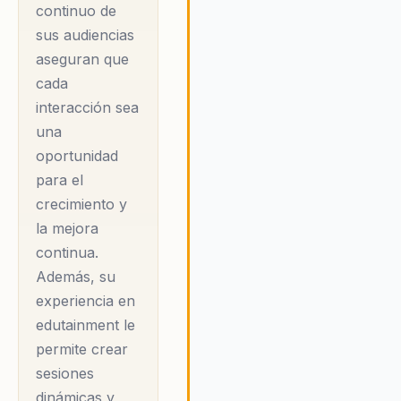
continuo de
ambiente de colaboración y
sus audiencias
confianza que impulsa el
rendimiento y la innovación. Cé
aseguran que
cree firmemente que el juego
cada
serio es una herramienta
interacción sea
poderosa para enfrentar desafí
una
complejos, permitiendo a las
oportunidad
organizaciones visualizar y
para el
resolver problemas de manera
efectiva. Su compromiso con la
crecimiento y
excelencia y su pasión por el
la mejora
desarrollo humano lo han
continua.
convertido en un conferencista
Además, su
renombre, capaz de inspirar a 
experiencia en
audiencias a lograr lo
edutainment le
extraordinario y a alcanzar nive
de rendimiento y creatividad si
permite crear
precedentes.
sesiones
dinámicas y