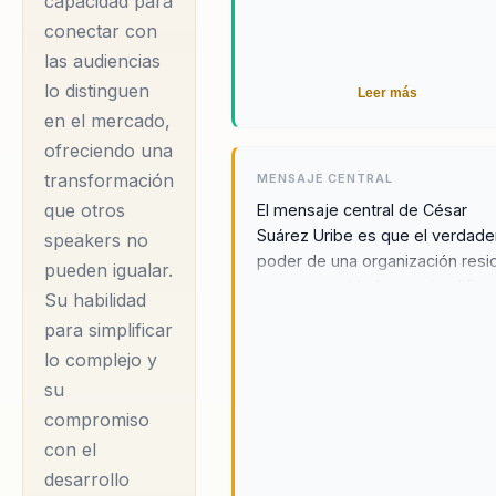
capacidad para
conectar con
las audiencias
lo distinguen
Leer más
en el mercado,
ofreciendo una
transformación
MENSAJE CENTRAL
que otros
El mensaje central de César
Suárez Uribe es que el verdade
speakers no
poder de una organización resi
pueden igualar.
en su capacidad para simplificar
Su habilidad
complejo y desbloquear el
para simplificar
potencial creativo de sus equip
lo complejo y
A través de su metodología
innovadora y su enfoque en el
su
desarrollo organizacional, Césa
compromiso
empodera a los líderes para qu
con el
transformen sus organizacione
desarrollo
desde adentro, promoviendo u