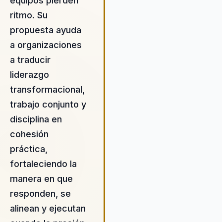
equipos pierden
aplicada y gestión del cambio,
ritmo. Su
ofreciendo soluciones
propuesta ayuda
innovadoras que facilitan el
crecimiento y la adaptación al
a organizaciones
cambio. César se distingue por
a traducir
capacidad para desbloquear el
liderazgo
potencial creativo de los equip
promoviendo un ambiente de
transformacional,
colaboración y confianza que
trabajo conjunto y
impulsa el rendimiento
disciplina en
organizacional. Su metodología
cohesión
LEGO® SERIOUS PLAY® permite
los participantes visualizar y
práctica,
resolver problemas complejos
fortaleciendo la
manera efectiva, fomentando l
manera en que
innovación y la toma de
decisiones informadas. Además
responden, se
su filosofía de Riqueza en 4D
alinean y ejecutan
proporciona un marco integral