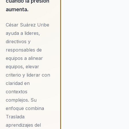
cuando la presión
para el desarrollo organizaciona
abarcando aspectos clave com
aumenta.
liderazgo, talento, cultura y
estrategia. Esta propuesta de
César Suárez Uribe
valor única garantiza que las
ayuda a lideres,
organizaciones no solo alcance
directivos y
sus objetivos inmediatos, sino
que también estén preparadas
responsables de
para enfrentar los desafíos futu
equipos a alinear
con confianza y resiliencia.
equipos, elevar
criterio y liderar con
claridad en
contextos
complejos. Su
enfoque combina
Traslada
aprendizajes del