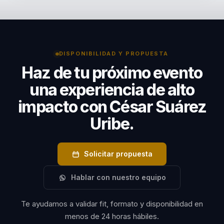
contexto del evento, la audiencia y la fecha estimada.
crecimiento y la adaptación al cambio.
Con esa información se prepara una propuesta con
disponibilidad, alcance y condiciones de participación.
DISPONIBILIDAD Y PROPUESTA
Haz de tu próximo evento
una experiencia de alto
impacto con César Suárez
Uribe.
Solicitar propuesta
Hablar con nuestro equipo
Te ayudamos a validar fit, formato y disponibilidad en
menos de 24 horas hábiles.