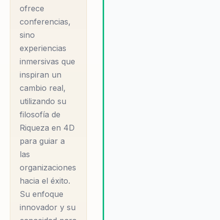
aprendizaje profundo y durader
ofrece
Este enfoque único lo convierte
conferencias,
un aliado estratégico para las
sino
organizaciones que buscan
experiencias
mejorar su rendimiento y
inmersivas que
satisfacción del equipo.
inspiran un
cambio real,
utilizando su
filosofía de
Riqueza en 4D
para guiar a
las
organizaciones
hacia el éxito.
Su enfoque
innovador y su