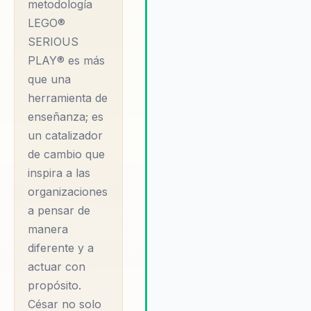
niveles de rendimiento y
metodología
creatividad sin precedentes.
LEGO®
César es elegido por su
SERIOUS
capacidad para ofrecer resulta
PLAY® es más
tangibles, ayudando a las
que una
organizaciones a pasar de la
incertidumbre a la claridad
herramienta de
estratégica. Su compromiso con
enseñanza; es
desarrollo continuo de sus
un catalizador
audiencias y su enfoque
de cambio que
personalizado aseguran que ca
inspira a las
interacción sea una oportunida
organizaciones
para el crecimiento y la mejora
continua. Además, su experienc
a pensar de
en edutainment garantiza que
manera
cada sesión sea no solo
diferente y a
informativa, sino también
actuar con
entretenida y memorable,
propósito.
capturando la atención de las
César no solo
audiencias y fomentando un