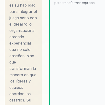
para transformar equipos
es su habilidad
desalineados en unidades
para integrar el
cohesivas y estratégicas,
juego serio con
utilizando su innovadora
el desarrollo
metodología LEGO® SERIOUS
PLAY® para simplificar lo compl
organizacional,
y facilitar la toma de decisiones
creando
informadas y efectivas. Su
experiencias
enfoque en la creatividad aplic
que no solo
y la gestión del cambio permite
enseñan, sino
los líderes desbloquear el
que
potencial de sus equipos,
promoviendo un ambiente de
transforman la
colaboración y confianza que
manera en que
impulsa el rendimiento
los líderes y
organizacional. Testimonios de
equipos
clientes destacan su habilidad
abordan los
para inspirar y motivar, llevando
las organizaciones a alcanzar
desafíos. Su