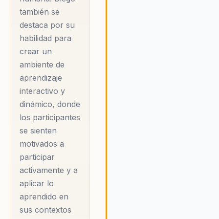
colegios lo eligen
también se
porque su enfoque
destaca por su
equilibra la
habilidad para
tecnología con la
crear un
humanidad, evitando
ambiente de
aprendizaje
la fatiga digital y
interactivo y
cultivando un
dinámico, donde
bienestar consciente.
los participantes
Diego transforma el
se sienten
desgaste en claridad,
motivados a
la rutina en sentido y
participar
la tecnología en un
activamente y a
aliado que potencia
aplicar lo
lo más valioso: lo
aprendido en
humano. Su
sus contextos