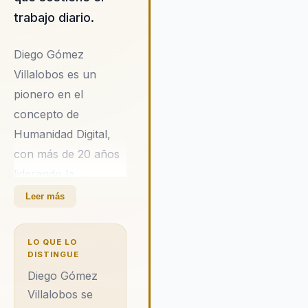
trabajo diario.
Diego Gómez
Villalobos es un
pionero en el
concepto de
Humanidad Digital,
con más de 20 años
liderando la
transformación
Leer más
digital, marketing y
automatización para
LO QUE LO
marcas de renombre
DISTINGUE
como Bancolombia,
Diego Gómez
Cisco y Universal
Villalobos se