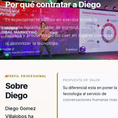
Por qué contratar a Diego
Es especialmente valioso en eventos donde la
empresa necesita hablar de burnout, foco, relacion
humana y productividad sin caer en lugares comunes
ni demonizar la tecnologia.
PERFIL PROFESIONAL
PROPUESTA DE VALOR
Sobre
Su diferencial esta en poner la
Diego
tecnologia al servicio de
conversaciones humanas mas
utiles. Conecta liderazgo,
Diego Gomez
productividad saludable y
Villalobos ha
bienestar digital para que la