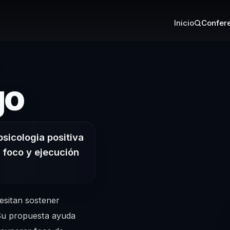
Inicio
Confere
– Conferencis
go
psicologia positiva
 foco y ejecución
esitan sostener
. Su propuesta ayuda