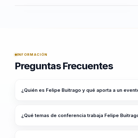
INFORMACIÓN
Preguntas Frecuentes
¿Quién es Felipe Buitrago y qué aporta a un event
Felipe Buitrago ayuda a lideres, directivos y responsable
liderar con claridad en contextos complejos. Su enfoq
¿Qué temas de conferencia trabaja Felipe Buitrag
accionables para ejecucion, influencia y toma de decisi
Felipe Buitrago trabaja temas como Resiliencia Organiza
Trabajo, Gestión del Cambio, Comportamiento Humano 