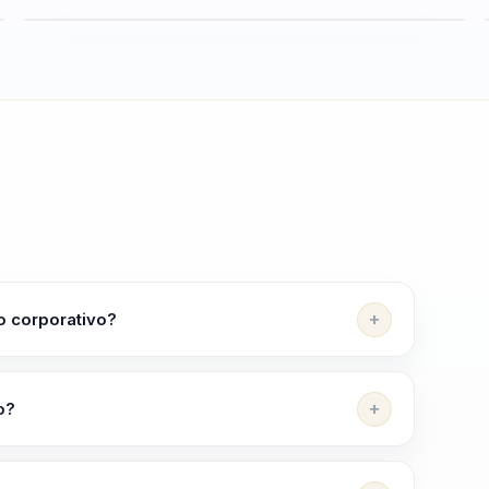
o corporativo?
s de equipos a alinear equipos, elevar criterio y
ue combina liderazgo aplicado con herramientas
o?
ones.
cional, Cohesión de Equipos, Innovación en el
y Transformación Personal.