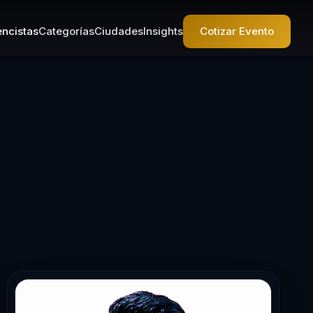
ncistas
Categorías
Ciudades
Insights
Cotizar Evento
ta en Resilienc