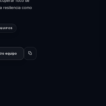
recuperar foco de
a resiliencia como
EQUIPOS
tro equipo
Copiar perfil para compartir