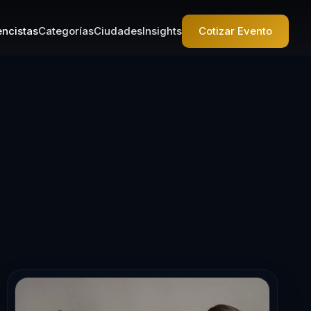
ncistas
Categorías
Ciudades
Insights
Cotizar Evento
ferencista en 