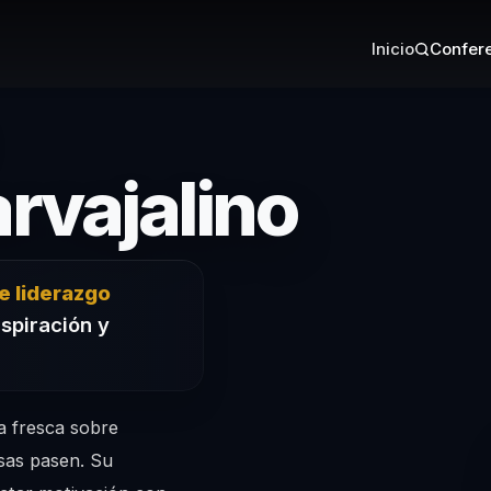
Inicio
Confere
– Con
rvajalino
e liderazgo
nspiración y
a fresca sobre
osas pasen. Su