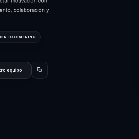
ctar motivación con
iento, colaboración y
IENTO FEMENINO
tro equipo
Copiar perfil para compartir