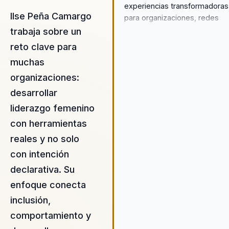
experiencias transformadoras
Ilse Peña Camargo
para organizaciones, redes
empresariales y audiencias q
trabaja sobre un
buscan fortalecer el liderazgo
reto clave para
femenino y el desarrollo
muchas
profesional. Su enfoque se ce
en ayudar a estas entidades 
organizaciones:
dejar atrás equipos desaline
desarrollar
y construir un liderazgo
liderazgo femenino
estratégico y cohesionado d
con herramientas
el empoderamiento femenino,
marca personal y el
reales y no solo
emprendimiento. Ilse utiliza su
con intención
experiencia en derecho y su
declarativa. Su
conocimiento en ciencia del
comportamiento para ofrecer
enfoque conecta
soluciones innovadoras y
inclusión,
prácticas que abordan las
comportamiento y
necesidades inmediatas de la