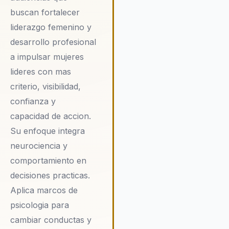
experimentan un cambio
buscan fortalecer
significativo en la cohesión d
liderazgo femenino y
equipos y en la efectividad de
desarrollo profesional
liderazgo. Su capacidad para
integrar la ciencia del
a impulsar mujeres
comportamiento en estrategi
lideres con mas
prácticas la convierte en la
criterio, visibilidad,
elección ideal para organizac
que buscan un cambio cultura
confianza y
profundo y duradero. En un 
capacidad de accion.
empresarial cada vez más
Su enfoque integra
competitivo, contar con un
neurociencia y
liderazgo inclusivo y diverso 
factor clave para el éxito, y Il
comportamiento en
Peña Camargo es la experta 
decisiones practicas.
puede guiar a las organizacio
Aplica marcos de
hacia este objetivo.
psicologia para
cambiar conductas y