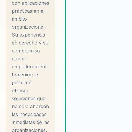
ciencia del comportamiento e
con aplicaciones
estrategias prácticas que resu
prácticas en el
en un cambio tangible y durad
ámbito
Su enfoque personalizado y s
organizacional.
habilidad para adaptar sus
Su experiencia
programas a las necesidades
específicas de cada organiza
en derecho y su
la convierten en una aliada
compromiso
estratégica invaluable. Los
con el
testimonios de sus clientes
empoderamiento
destacan su capacidad para
femenino le
identificar áreas de mejora y 
permiten
habilidad para implementar
estrategias efectivas que
ofrecer
transforman la dinámica de lo
soluciones que
equipos. Las empresas que
no solo abordan
trabajan con Ilse experimenta
las necesidades
cambio significativo en la coh
inmediatas de las
de sus equipos y en la efecti
organizaciones,
de su liderazgo. En un mundo