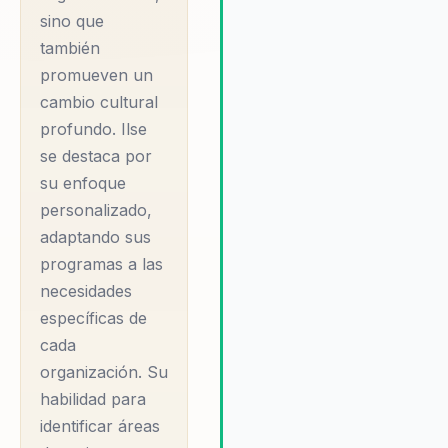
empresarial cada vez más
sino que
competitivo, contar con un
también
liderazgo inclusivo y diverso 
promueven un
factor clave para el éxito. Ilse
cambio cultural
Camargo es la experta que p
profundo. Ilse
guiar a las organizaciones hac
este objetivo, brindando las
se destaca por
herramientas y estrategias
su enfoque
necesarias para promover un
personalizado,
entorno de trabajo inclusivo y
adaptando sus
equitativo.
programas a las
necesidades
específicas de
cada
organización. Su
habilidad para
identificar áreas