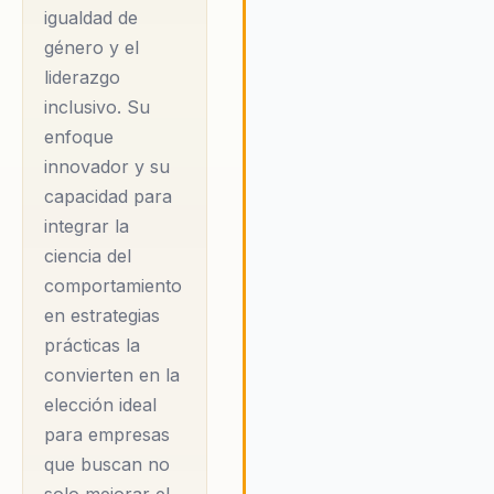
equipos y a fomentar un lider
igualdad de
inclusivo que genera un impa
género y el
social positivo. Ilse cree
liderazgo
firmemente que un entorno d
inclusivo. Su
trabajo inclusivo y equitativo 
enfoque
esencial para el éxito a largo 
de cualquier organización. Su
innovador y su
enfoque se centra en
capacidad para
proporcionar las herramientas
integrar la
estrategias necesarias para 
ciencia del
las líderes femeninas alcance
comportamiento
máximo potencial, promovien
un cambio cultural profundo y
en estrategias
duradero. A través de sus
prácticas la
conferencias y talleres, Ilse in
convierten en la
a las organizaciones a valorar
elección ideal
promover el liderazgo femeni
para empresas
creando un entorno donde la
que buscan no
diversidad y la inclusión son
prioritarias. Su mensaje resue