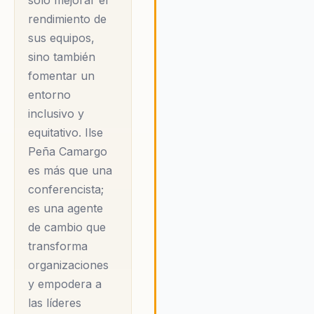
solo mejorar el
en un mundo empresarial cad
rendimiento de
vez más consciente de la
sus equipos,
importancia de la igualdad de
sino también
género y el empoderamiento
fomentar un
femenino como motores de
entorno
innovación y éxito.
inclusivo y
equitativo. Ilse
Peña Camargo
es más que una
conferencista;
es una agente
de cambio que
transforma
organizaciones
y empodera a
las líderes