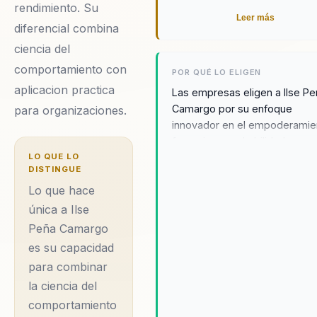
rendimiento. Su
Leer más
diferencial combina
ciencia del
comportamiento con
POR QUÉ LO ELIGEN
aplicacion practica
Las empresas eligen a Ilse P
Camargo por su enfoque
para organizaciones.
innovador en el empoderamie
femenino y su habilidad para
LO QUE LO
transformar equipos desaline
DISTINGUE
en unidades cohesionadas. S
Lo que hace
programas de mentoría y tall
prácticos han demostrado se
única a Ilse
efectivos en aumentar la
Peña Camargo
visibilidad y confianza de las
es su capacidad
líderes femeninas, generando
para combinar
impacto positivo en la cultura
la ciencia del
organizacional. Ilse se disting
por su capacidad para integrar
comportamiento