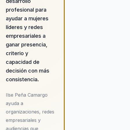
organizaciones. Su metodolog
desarrollo
se basa en la integración de t
profesional para
y práctica, lo que permite a la
ayudar a mujeres
empresas implementar cambi
líderes y redes
tangibles y duraderos en su
estructura y dinámica de equi
empresariales a
La propuesta de valor de Ilse
ganar presencia,
centra en la creación de un
criterio y
entorno de trabajo inclusivo y
equitativo, donde el liderazgo
capacidad de
femenino se valora y se
decisión con más
promueve activamente. A tra
consistencia.
de sus programas de mentorí
talleres prácticos, Ilse ha
demostrado ser efectiva en
Ilse Peña Camargo
aumentar la visibilidad y confi
ayuda a
de las líderes femeninas,
organizaciones, redes
generando un impacto positiv
empresariales y
la cultura organizacional. Las
empresas que contratan a Ils
audiencias que