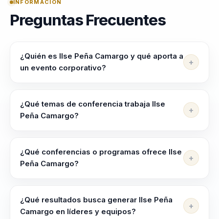
INFORMACIÓN
Preguntas Frecuentes
¿Quién es Ilse Peña Camargo y qué aporta a
un evento corporativo?
Ilse Peña Camargo ayuda a organizaciones, redes
empresariales y audiencias que buscan fortalecer
¿Qué temas de conferencia trabaja Ilse
liderazgo femenino y desarrollo profesional a
Peña Camargo?
impulsar mujeres lideres con mas criterio, visibilidad,
Ilse Peña Camargo trabaja temas como Mentoría para
confianza y capacidad de accion.
Mujeres, Empoderamiento Femenino, Ciencia del
¿Qué conferencias o programas ofrece Ilse
Comportamiento, Desarrollo de Liderazgo, Liderazgo
Peña Camargo?
Inclusivo y Derechos Humanos.
Su oferta incluye programas como "Empoderamiento
Femenino y Liderazgo Inclusivo", "Integración de la
¿Qué resultados busca generar Ilse Peña
Ciencia del Comportamiento en Organizaciones" y
Camargo en líderes y equipos?