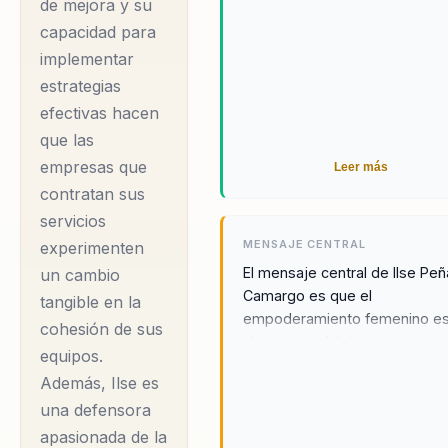
de mejora y su
capacidad para
implementar
estrategias
efectivas hacen
que las
empresas que
Leer más
contratan sus
servicios
MENSAJE CENTRAL
experimenten
El mensaje central de Ilse Peñ
un cambio
Camargo es que el
tangible en la
empoderamiento femenino e
cohesión de sus
clave para el éxito organizacio
equipos.
Al integrar la ciencia del
Además, Ilse es
comportamiento en decisione
una defensora
prácticas, Ilse ayuda a las
empresas a transformar sus
apasionada de la