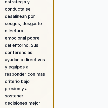
estrategia y
Consumidor de la Konrad Lore
Jaime se ha consolidado com
conducta se
referente en psicología positi
desalinean por
comportamiento humano. Su
sesgos, desgaste
enfoque se centra en el desar
de talento y cultura organizaci
o lectura
utilizando la psicología positiv
emocional pobre
como herramienta para fomen
del entorno. Sus
el bienestar y la felicidad en e
entorno laboral. Jaime Tello n
conferencias
solo ofrece conferencias, sin
ayudan a directivos
también proporciona coachin
y equipos a
personal y profesional, ayud
responder con mas
a los individuos a descubrir su
potencial y a las organizacion
criterio bajo
implementar cambios durader
presion y a
Su capacidad para inspirar y
sostener
motivar a los equipos es una 
sus mayores fortalezas, lo qu
decisiones mejor
permite generar un impacto