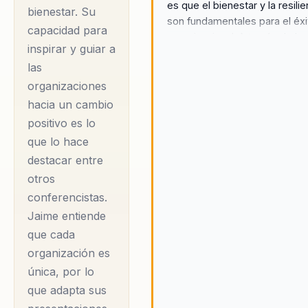
es que el bienestar y la resilie
bienestar. Su
son fundamentales para el éxi
capacidad para
organizacional. A través de la
inspirar y guiar a
psicología positiva, Jaime
las
promueve un enfoque en el
desarrollo personal y la
organizaciones
introspección, permitiendo a l
hacia un cambio
individuos y organizaciones
positivo es lo
alcanzar su máximo potencial.
que lo hace
enfoque distintivo radica en la
destacar entre
integración de la ciencia del
otros
comportamiento con aplicaci
prácticas, lo que le permite
conferencistas.
ofrecer soluciones personali
Jaime entiende
para cada organización. Jaim
que cada
entiende que cada organizaci
organización es
es única, por lo que adapta s
única, por lo
presentaciones para abordar 
que adapta sus
desafíos específicos que
enfrentan sus clientes,