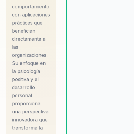
destacan su impacto en la
comportamiento
alineación de equipos y el
con aplicaciones
fomento de un ambiente de
trabajo más saludable y
prácticas que
productivo. Jaime no solo ofr
benefician
conocimientos teóricos, sino
directamente a
también comparte experienci
las
transformadoras que equipan
organizaciones.
los participantes con habilida
prácticas para enfrentar desaf
Su enfoque en
organizacionales. Su capacid
la psicología
para inspirar y motivar a los
positiva y el
equipos es incomparable, lo 
desarrollo
resulta en un ambiente de tra
personal
más saludable, productivo y
proporciona
alineado con los objetivos
corporativos.
una perspectiva
innovadora que
transforma la