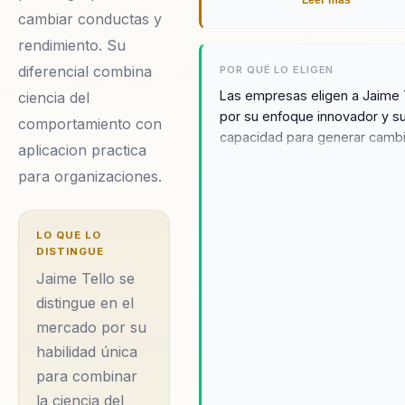
cambiar conductas y
rendimiento. Su
diferencial combina
POR QUÉ LO ELIGEN
Las empresas eligen a Jaime 
ciencia del
por su enfoque innovador y s
comportamiento con
capacidad para generar camb
aplicacion practica
reales en la cultura organizaci
para organizaciones.
Sus conferencias no solo inspi
sino que proporcionan
herramientas prácticas para
LO QUE LO
mejorar el bienestar y la resili
DISTINGUE
de los equipos. Jaime es
Jaime Tello se
reconocido por su habilidad p
distingue en el
conectar con el público y ofre
perspectivas nuevas sobre el
mercado por su
comportamiento humano y la
habilidad única
psicología positiva. Los
para combinar
testimonios de sus clientes
la ciencia del