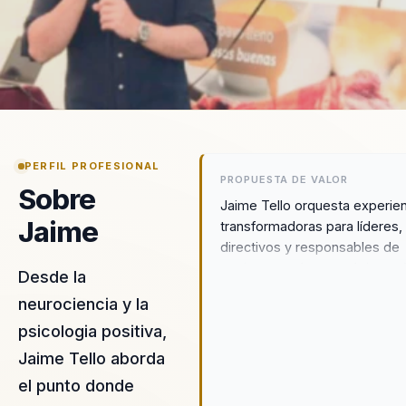
PERFIL PROFESIONAL
PROPUESTA DE VALOR
Sobre
Jaime Tello orquesta experie
Jaime
transformadoras para líderes,
directivos y responsables de
equipos que buscan dejar atrá
Desde la
desalineación y construir un
neurociencia y la
liderazgo estratégico y cohes
psicologia positiva,
Con una sólida formación
académica como psicólogo de
Jaime Tello aborda
Universidad de los Andes y u
el punto donde
especialización en Psicología 