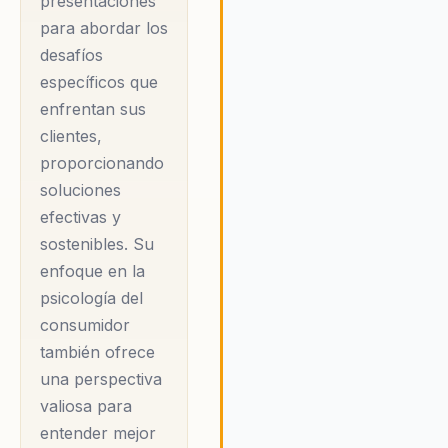
presentaciones
proporcionando soluciones
para abordar los
efectivas y sostenibles. Su
desafíos
capacidad para inspirar y moti
específicos que
los equipos es incomparable, 
enfrentan sus
que resulta en un ambiente d
trabajo más saludable, produc
clientes,
y alineado con los objetivos
proporcionando
corporativos.
soluciones
efectivas y
sostenibles. Su
enfoque en la
psicología del
consumidor
también ofrece
una perspectiva
valiosa para
entender mejor