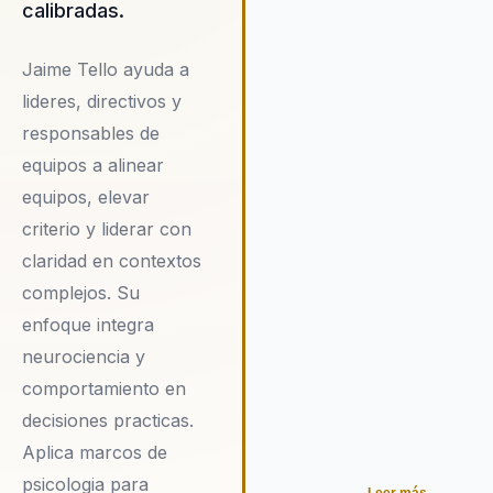
calibradas.
positivo en la cultura
organizacional. Al contratar a
Jaime Tello ayuda a
Jaime, las empresas pueden
esperar un cambio significati
lideres, directivos y
su dinámica interna, donde el
responsables de
desarrollo personal y el biene
equipos a alinear
se convierten en los pilares d
equipos, elevar
éxito organizacional.
criterio y liderar con
claridad en contextos
complejos. Su
enfoque integra
neurociencia y
comportamiento en
decisiones practicas.
Aplica marcos de
psicologia para
Leer más