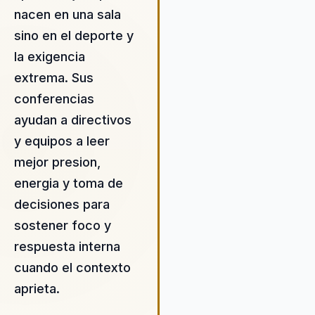
como la disciplina, la constan
nacen en una sala
la confianza, permite a las
sino en el deporte y
empresas convertir desafíos
oportunidades de crecimient
la exigencia
Javier no solo inspira a su
extrema. Sus
audiencia, sino que también
conferencias
proporciona estrategias prác
para mejorar la cohesión y el
ayudan a directivos
rendimiento de los equipos. 
y equipos a leer
enfoque está diseñado para
mejor presion,
asegurar un impacto durader
la cultura organizacional,
energia y toma de
fomentando un entorno de tr
decisiones para
donde los empleados se sie
sostener foco y
motivados y empoderados p
respuesta interna
alcanzar sus objetivos. Al con
a Javier, las empresas no sol
cuando el contexto
obtienen una conferencia, si
aprieta.
experiencia transformadora 
impulsa a los equipos a supe