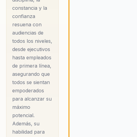
extremo y sus charlas
inspiradoras, Javier demuest
constancia y la
que con disciplina, constancia
confianza
confianza, es posible superar
resuena con
cualquier obstáculo y alcanzar
audiencias de
máximo potencial. Su enfoqu
todos los niveles,
la integración de valores
desde ejecutivos
fundamentales y estrategias
prácticas proporciona a las
hasta empleados
organizaciones las herramien
de primera línea,
necesarias para motivar a su
asegurando que
equipos y fomentar un entor
todos se sientan
trabajo colaborativo y eficien
empoderados
Javier invita a su audiencia a 
para alcanzar su
los desafíos como oportunid
para el crecimiento y la
máximo
innovación, asegurando un
potencial.
impacto duradero en la cultur
Además, su
organizacional.
habilidad para