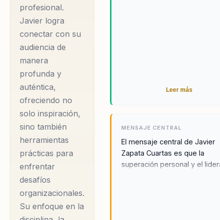
profesional.
Javier logra
conectar con su
audiencia de
manera
profunda y
auténtica,
Leer más
ofreciendo no
solo inspiración,
sino también
MENSAJE CENTRAL
herramientas
El mensaje central de Javier
prácticas para
Zapata Cuartas es que la
superación personal y el lide
enfrentar
efectivo son claves para
desafíos
transformar cualquier
organizacionales.
organización. A través de su 
Su enfoque en la
experiencia en el deporte
disciplina, la