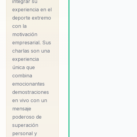
integrar su
conectar con su audiencia,
experiencia en el
ofreciendo un mensaje de
deporte extremo
esperanza y acción que impu
con la
los equipos a alcanzar nuevo
motivación
niveles de éxito. Su enfoque
práctico y su experiencia en e
empresarial. Sus
deporte extremo proporcion
charlas son una
una perspectiva única que ins
experiencia
a las organizaciones a ver los
única que
desafíos como oportunidade
combina
para el crecimiento y la innov
emocionantes
demostraciones
en vivo con un
mensaje
poderoso de
superación
personal y