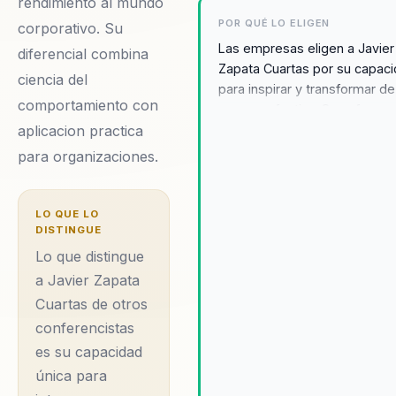
rendimiento al mundo
POR QUÉ LO ELIGEN
corporativo. Su
Las empresas eligen a Javier
diferencial combina
Zapata Cuartas por su capac
ciencia del
para inspirar y transformar de
comportamiento con
manera efectiva. Su enfoque 
aplicacion practica
superación personal y el lide
resuena profundamente con
para organizaciones.
organizaciones que buscan
mejorar la cohesión y el
rendimiento de sus equipos.
LO QUE LO
DISTINGUE
Testimonios de clientes des
cómo sus conferencias han
Lo que distingue
motivado a los empleados a
a Javier Zapata
superar obstáculos y a trabaj
Cuartas de otros
manera más colaborativa y
conferencistas
eficiente, logrando una
es su capacidad
transformación observable en
cultura organizacional. Javier
única para
conocido por su habilidad pa