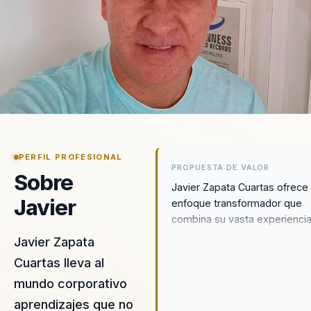
PERFIL PROFESIONAL
PROPUESTA DE VALOR
Sobre
Javier Zapata Cuartas ofrece
Javier
enfoque transformador que
combina su vasta experienci
el deporte extremo con la
Javier Zapata
motivación organizacional. Su
Cuartas lleva al
metodología única, que inclu
mundo corporativo
emocionantes demostracion
vivo y la integración de valor
aprendizajes que no