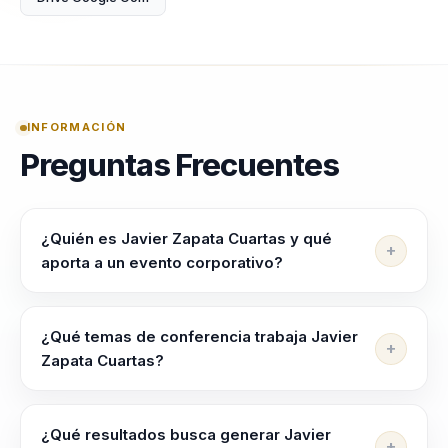
INFORMACIÓN
Preguntas Frecuentes
¿Quién es Javier Zapata Cuartas y qué
aporta a un evento corporativo?
Javier Zapata Cuartas ayuda a lideres, directivos y
responsables de equipos a alinear equipos, elevar
¿Qué temas de conferencia trabaja Javier
criterio y liderar con claridad en contextos complejos.
Zapata Cuartas?
liderazgo, talento y cultura organizacional: de equipos
Javier Zapata Cuartas trabaja temas como Liderazgo
desalineados a liderazgo estrategico y cohesion
Extremo, Innovación en Liderazgo, Motivación
¿Qué resultados busca generar Javier