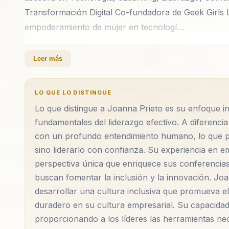
Transformación Digital Co-fundadora de Geek Girls 
empoderamiento de mujer en tecnologí…
Conferencista y asesora en Tecnología, eLearning,
Leer más
Marca Personal, Transformación Digital Co-fundado
Latina en el empoderamiento de mujer en tecnología.
LO QUE LO DISTINGUE
amplio reconocimiento en su medio. Creadora del me
Lo que distingue a Joanna Prieto es su enfoque in
Comunicación Digital en Colombia en 2016. Ese mis
fundamentales del liderazgo efectivo. A diferencia
Iberoamérica por AEFOL España. Galardonada con
con un profundo entendimiento humano, lo que pe
dentro de las 100 Mujeres Líderes Transformadoras 
sino liderarlo con confianza. Su experiencia en 
Women Economic Forum en India 2019, su más recien
perspectiva única que enriquece sus conferencia
Democracia Policarpa Salavarrieta por el Congreso
buscan fomentar la inclusión y la innovación. Jo
Mujer Pionera del Bicentenario 2019. Miembro de Co
desarrollar una cultura inclusiva que promueva e
duradero en su cultura empresarial. Su capacidad p
Vicepresidencia de la República de Colombia. Única
proporcionando a los líderes las herramientas nece
Sheikh, Egipto. SU PROPOSITO : Ayudar a sus audie