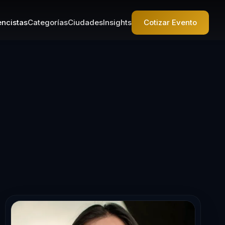
ncistas
Categorías
Ciudades
Insights
Cotizar Evento
a en Liderazgo