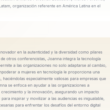
Latam, organización referente en América Latina en el
 Liderazgo, Comunicación & Marca Personal. Educación,
ra de Geek Girls Latam, organización referente en Améric
 Emprendimiento y posición que la ha llevado a tener un
jor elearning en 2013 y los 10 mejores de Marketing y
novador en la autenticidad y la diversidad como pilares
mo año es Nominada a Mejor Talento Elearning de
 de otros conferencistas, Joanna integra la tecnología
 el Premio Women To Watch Colombia 2017, nominada
rmite a las organizaciones no solo adaptarse al cambio,
por su liderazgo y trayectoria en 2018, Iconic Woman por 
empoderar a mujeres en tecnología le proporciona una
te reconocimiento Orden al Mérito a la Mujer y la
s, haciéndolas especialmente valiosas para empresas que
 de la República de Colombia en 2019 y destacada como
anna se enfoca en ayudar a las organizaciones a
nsejo Asesor Presidencial de empresarias colombiana de l
l crecimiento y la innovación, asegurando un impacto
ara inspirar y movilizar a las audiencias es inigualable,
 speaker latina en el World Youth Forum 2019 en Sharm El
sarias para enfrentar los desafíos del entorno digital
ncias a entender el mundo de hoy co...