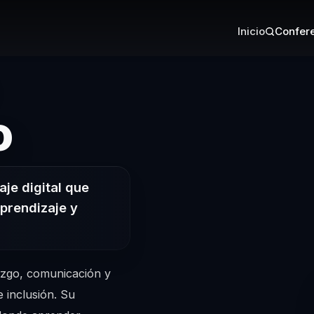
Inicio
Confere
– Conferencist
o
aje digital que
aprendizaje y
azgo, comunicación y
 inclusión. Su