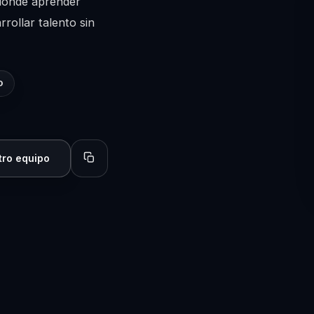
 donde aprender
rollar talento sin
O
tro equipo
Copiar perfil para compartir