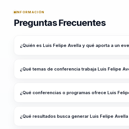
INFORMACIÓN
Preguntas Frecuentes
¿Quién es Luis Felipe Avella y qué aporta a un ev
Luis Felipe Avella es conferencista de liderazgo coheren
Ayuda a organizaciones a integrar proposito, equilibrio
¿Qué temas de conferencia trabaja Luis Felipe Av
mejores relaciones y resultados.
Luis Felipe Avella trabaja temas como Liderazgo Cohere
Inteligencia Artificial Ética, Conexión con la Naturaleza 
¿Qué conferencias o programas ofrece Luis Felip
Su oferta incluye programas como "El Poder Transformad
ENTRÉNATE". Luis Felipe redefine el concepto de felicida
¿Qué resultados busca generar Luis Felipe Avella
de la coherencia corazón-cerebro.