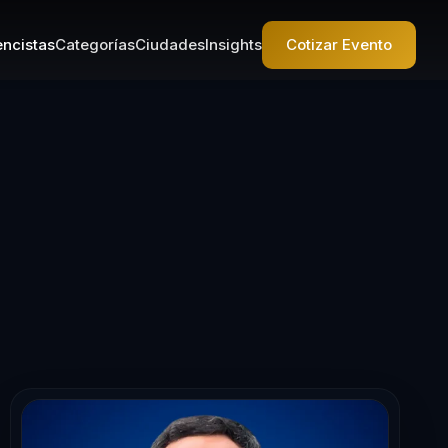
ncistas
Categorías
Ciudades
Insights
Cotizar Evento
cista en Lidera