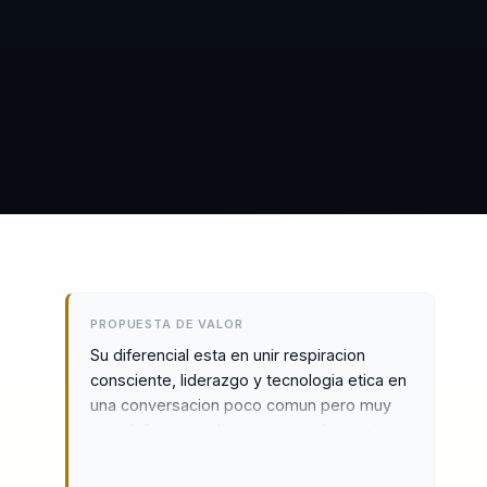
PROPUESTA DE VALOR
Su diferencial esta en unir respiracion
consciente, liderazgo y tecnologia etica en
una conversacion poco comun pero muy
actual. Convierte bienestar y coherencia en
herramientas de cultura, foco y
sostenibilidad humana.