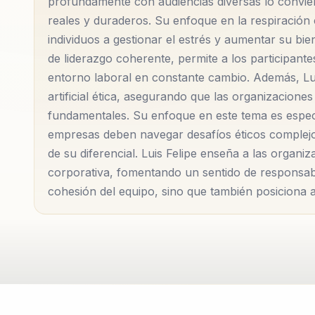
profundamente con audiencias diversas lo convie
reales y duraderos. Su enfoque en la respiración
Además, su conexión con la naturaleza es un pilar f
individuos a gestionar el estrés y aumentar su bi
reconectar con el entorno natural es clave para el 
de liderazgo coherente, permite a los participante
entorno laboral en constante cambio. Además, Luis
enseña a las personas a encontrar armonía con la n
artificial ética, asegurando que las organizacio
responsabilidad hacia la protección del medio ambien
fundamentales. Su enfoque en este tema es especia
empresas deben navegar desafíos éticos complejo
En sus talleres, los participantes no solo aprenden t
de su diferencial. Luis Felipe enseña a las organiz
también se embarcan en un viaje de autodescubrimien
corporativa, fomentando un sentido de responsabi
Luis Felipe utiliza un enfoque interactivo que invol
cohesión del equipo, sino que también posiciona a
y enriquecedora.
Con su habilidad para articular conceptos complejos
establecerse como una autoridad en su campo. Su c
positivo lo han convertido en un referente para aqu
manera significativa.