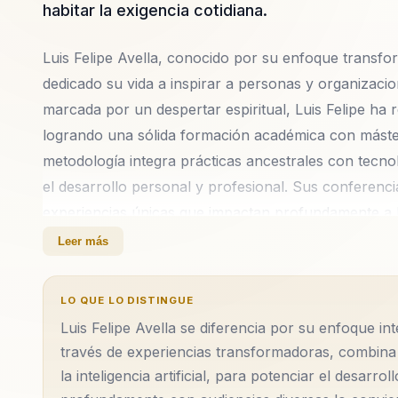
habitar la exigencia cotidiana.
Luis Felipe Avella, conocido por su enfoque transfor
dedicado su vida a inspirar a personas y organizaci
marcada por un despertar espiritual, Luis Felipe ha
logrando una sólida formación académica con máste
metodología integra prácticas ancestrales con tecnolo
el desarrollo personal y profesional. Sus confere
experiencias únicas que impactan profundamente a los
construir resiliencia.
Leer más
Luis Felipe es un líder global en felicidad sostenible
LO QUE LO DISTINGUE
personas a alcanzar una vida plena y consciente. Su
Luis Felipe Avella se diferencia por su enfoque int
bienestar emocional, sino que también promueve un e
través de experiencias transformadoras, combina 
efectivo. Al integrar la tecnología ética, Luis Felip
la inteligencia artificial, para potenciar el desar
humanos fundamentales, promoviendo así un desarro