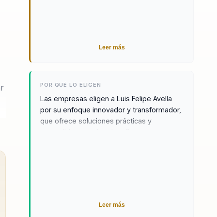
Leer más
POR QUÉ LO ELIGEN
ar
Las empresas eligen a Luis Felipe Avella
por su enfoque innovador y transformador,
que ofrece soluciones prácticas y
sostenibles para los desafíos
organizacionales modernos. Sus
conferencias no son simples discursos,
sino experiencias inmersivas que impactan
profundamente a los participantes,
go
permitiéndoles descubrir su potencial y
liderar con propósito. Testimonios de
Leer más
clientes destacan su habilidad para crear