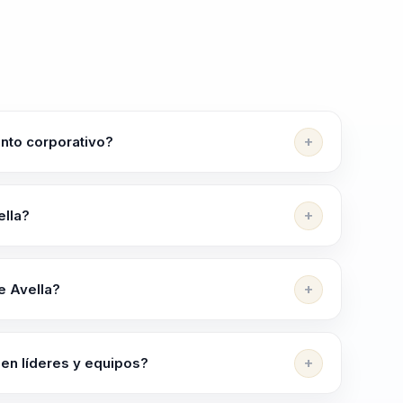
ento corporativo?
te, felicidad sostenible y bienestar consciente.
 y una forma mas humana de liderar para sostener
ella?
nte, Felicidad Sostenible, Respiración Consciente,
y Transformación Organizacional.
e Avella?
or de la Felicidad Sostenible" y "Curso
d al integrarlo con prácticas basadas en la ciencia
 en líderes y equipos?