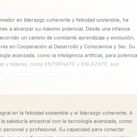
mador en liderazgo coherente y felicidad sostenible, ha
ones a alcanzar su máximo potencial. Desde una infancia
 recorrido un camino de constante aprendizaje y evolución,
res en Cooperación al Desarrollo y Consciencia y Ser. Su
gía avanzada, como la inteligencia artificial, para potenci
ncias y talleres, como ENTRÉNATE y ENLÁZATE, son
 participantes, permitiéndoles elevar su energía vital y
, y su historia de transformación personal inspira a miles de
 enfoque en la respiración consciente no solo mejora el
egral en la felicidad sostenible y el liderazgo coherente. A
stado de equilibrio mental que es esencial para el lideraz
la sabiduría ancestral con la tecnología avanzada, como
e garantiza que el progreso no comprometa los valores
rollo personal y profesional. Su capacidad para conectar
llo sostenible y responsable.