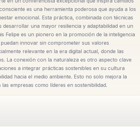
rte en un conferencista excepcional que inspira cambios
 consciente es una herramienta poderosa que ayuda a los
undamental de su filosofía. Luis Felipe cree firmemente qu
enestar emocional. Esta práctica, combinada con técnicas
bienestar personal y colectivo. A través de sus programas,
s desarrollar una mayor resiliencia y adaptabilidad en un
 Felipe es un pionero en la promoción de la inteligencia
aturaleza, lo que a su vez fomenta un sentido de
nes puedan innovar sin comprometer sus valores
te.
lmente relevante en la era digital actual, donde las
s. La conexión con la naturaleza es otro aspecto clave
écnicas prácticas para mejorar su vida diaria, sino que
aciones a integrar prácticas sostenibles en su cultura
to que les permite redefinir sus objetivos y aspiraciones.
lidad hacia el medio ambiente. Esto no solo mejora la
ucra a la audiencia, asegurando que cada sesión sea dinámic
 las empresas como líderes en sostenibilidad.
 de manera accesible, Luis Felipe Avella ha logrado
ompromiso con la excelencia y su pasión por el cambio
ellos que buscan transformar sus vidas y organizaciones d