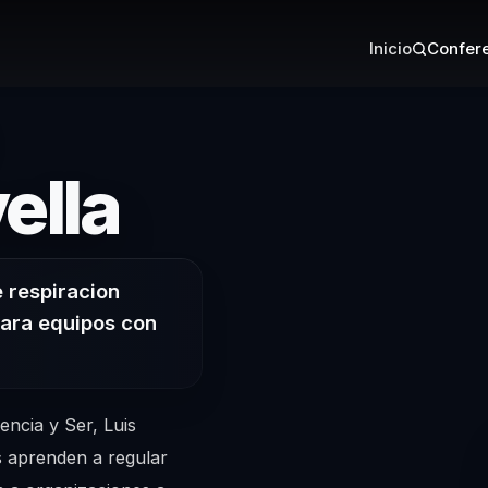
Inicio
Confere
– Conferen
ella
e respiracion
para equipos con
ncia y Ser, Luis
s aprenden a regular