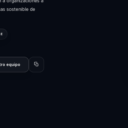
n a organizaciones a
as sostenible de
LE
tro equipo
Copiar perfil para compartir