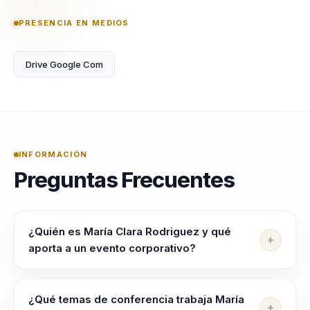
camino hacia el
PRESENCIA EN MEDIOS
crecimiento personal.
Su capacidad para
conectar con otras
Drive Google Com
madres y ofrecerles
un espacio seguro
para compartir sus
experiencias ha
INFORMACIÓN
hecho de ella una
Preguntas Frecuentes
figura influyente en la
comunidad de madres
colombianas. Las
¿Quién es María Clara Rodriguez y qué
empresas la
aporta a un evento corporativo?
contratan para sus
Speaker para lideres, directivos y responsables de
conferencias
equipos que ayuda a alinear equipos, elevar criterio y
¿Qué temas de conferencia trabaja María
motivacionales,