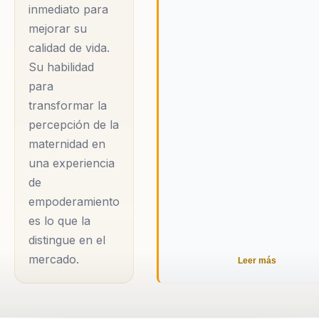
consejos prácticos y
inmediato para
apoyo emocional.
mejorar su
Además de su trabajo
calidad de vida.
como autora, María
Su habilidad
Clara es una
para
transformar la
destacada
percepción de la
presentadora en
maternidad en
medios colombianos,
una experiencia
habiendo trabajado
de
con canales como
empoderamiento
CM& y RCN. Su
es lo que la
experiencia en los
distingue en el
medios le ha
mercado.
Leer más
permitido conectar
con una amplia
audiencia,