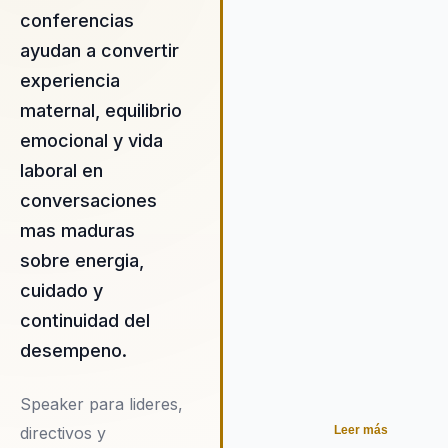
inmediatamente en sus vidas.
conferencias
organizaciones que contratan
ayudan a convertir
María Clara obtienen un recur
experiencia
invaluable para apoyar a sus
empleadas en su desarrollo
maternal, equilibrio
integral, mejorando el bienest
emocional y vida
la productividad en el lugar de
laboral en
trabajo.
conversaciones
mas maduras
sobre energia,
cuidado y
continuidad del
desempeno.
Speaker para lideres,
directivos y
Leer más