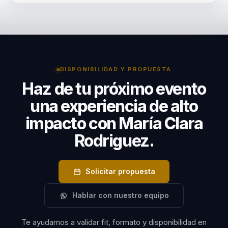
Contratar a María Clara Rodriguez para un evento es
experiencia como madre de cinco hijos y profesional
una inversión en el bienestar y el desarrollo personal
exitosa, ofrecien.
de las madres en tu organización. Sus conferencias
ofrecen un retorno tangible al proporcionar a las
participantes las herramientas necesarias para
DISPONIBILIDAD Y PROPUESTA
transformar sus desafíos en oportunidades de
Haz de tu próximo evento
crecimiento.
una experiencia de alto
impacto con María Clara
Rodriguez.
Solicitar propuesta
Hablar con nuestro equipo
Te ayudamos a validar fit, formato y disponibilidad en