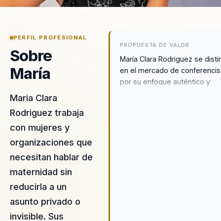
PERFIL PROFESIONAL
PROPUESTA DE VALOR
Sobre
María Clara Rodriguez se dist
María
en el mercado de conferencis
por su enfoque auténtico y
práctico hacia el empoderami
Maria Clara
maternal. A través de sus char
Rodriguez trabaja
transforma la percepción de l
con mujeres y
maternidad, ayudando a las
mujeres a ver esta etapa co
organizaciones que
una oportunidad para el
necesitan hablar de
crecimiento personal y
maternidad sin
profesional. Su metodología s
basa en su experiencia person
reducirla a un
profesional, ofreciendo conse
asunto privado o
prácticos y estrategias que la
invisible. Sus
madres pueden aplicar