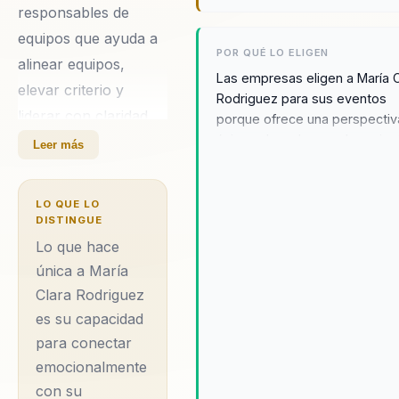
responsables de
equipos que ayuda a
POR QUÉ LO ELIGEN
alinear equipos,
Las empresas eligen a María C
elevar criterio y
Rodriguez para sus eventos
liderar con claridad
porque ofrece una perspectiv
única sobre el empoderamien
en contextos
Leer más
maternal que resuena
complejos. Integra
profundamente con las mujer
neurociencia y
Sus charlas no solo inspiran, s
LO QUE LO
comportamiento en
DISTINGUE
que también proporcionan
herramientas prácticas para 
decisiones practicas.
Lo que hace
las madres manejen los desaf
Su diferencial:
única a María
de la vida cotidiana. Los
Clara Rodriguez
combina ciencia del
testimonios de participantes
es su capacidad
comportamiento con
destacan cómo las conferenc
para conectar
de María Clara han transform
aplicacion practica
su forma de ver la maternidad
emocionalmente
para organizaciones.
ayudándolas a encontrar equil
con su