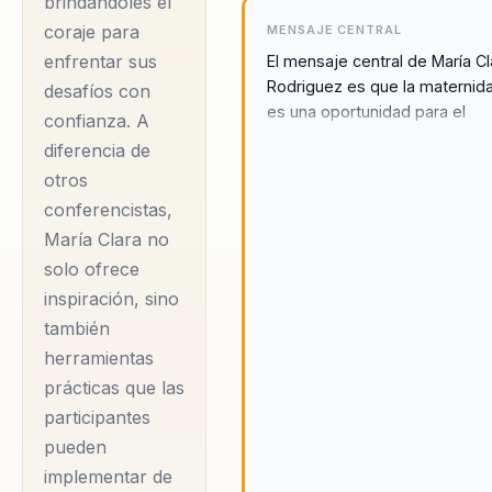
brindándoles el
María Clara
coraje para
MENSAJE CENTRAL
Rodriguez ha forjado
enfrentar sus
El mensaje central de María Cl
un camino único en
Rodriguez es que la maternid
desafíos con
es una oportunidad para el
el mundo de la
confianza. A
empoderamiento y el crecimi
presentación y el
diferencia de
personal. A través de sus char
modelaje, utilizando
otros
María Clara inspira a las mujer
su plataforma para
conferencistas,
abrazar sus desafíos y utilizar
como trampolines hacia el éxi
María Clara no
abordar los desafíos
personal y profesional.
solo ofrece
y las alegrías de la
inspiración, sino
maternidad. Su libro
también
'Ser mamá' se ha
herramientas
convertido en un
prácticas que las
recurso invaluable
participantes
para muchas
pueden
mujeres, brindando
implementar de