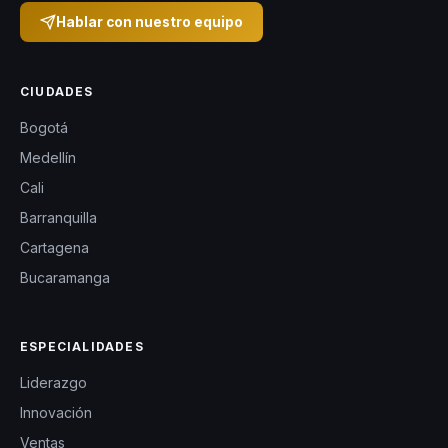
bien con públicos
Hablar con nuestro equipo
de inspiración,
desarrollo
CIUDADES
personal,
Bogotá
bienestar y
Medellín
transformación
Cali
humana.
Barranquilla
Cartagena
Bucaramanga
ESPECIALIDADES
Liderazgo
Innovación
Ventas