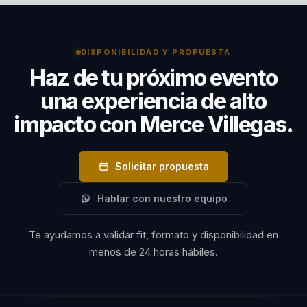
cada charla en una experiencia transformadora de
audiencia y en la
alto impacto. La eligen organizaciones y audiencias
claridad con la
que necesitan una conferencia emocional, expansiva
que traduce
DISPONIBILIDAD Y PROPUESTA
y movilizadora sobre empoderamiento y
transformación
Haz de tu próximo evento
transformación personal.
interior en
una experiencia de alto
decisiones, acción
impacto con Merce Villegas.
y expansión
personal. No
Solicitar propuesta
habla solo de
motivación:
Hablar con nuestro equipo
propone un
cambio de
Te ayudamos a validar fit, formato y disponibilidad en
mentalidad,
menos de 24 horas hábiles.
energía y relación
con uno mismo.