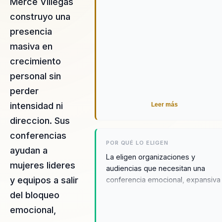
Merce Villegas
construyo una
presencia
masiva en
crecimiento
personal sin
perder
intensidad ni
Leer más
direccion. Sus
conferencias
POR QUÉ LO ELIGEN
ayudan a
La eligen organizaciones y
mujeres lideres
audiencias que necesitan una
y equipos a salir
conferencia emocional, expansiva
y movilizadora sobre
del bloqueo
empoderamiento y transformació
emocional,
personal.