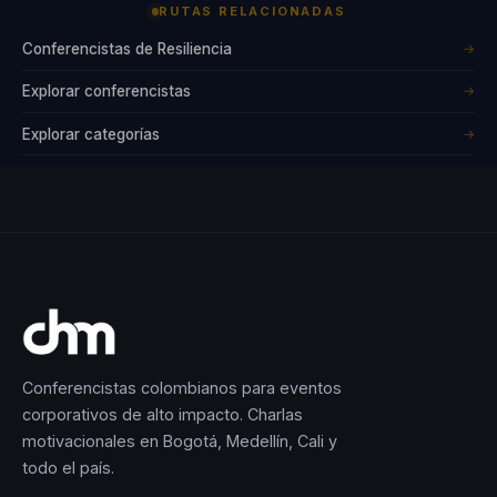
RUTAS RELACIONADAS
Ayuda a
Conferencistas de Resiliencia
→
personas, líderes
Explorar conferencistas
→
y audiencias a
pasar del
Explorar categorías
→
bloqueo, la baja
energía y la
desconexión
personal a una
versión más
empoderada,
consciente y
decidida. Su
Conferencistas colombianos para eventos
corporativos de alto impacto. Charlas
propuesta
motivacionales en Bogotá, Medellín, Cali y
conecta
todo el país.
especialmente