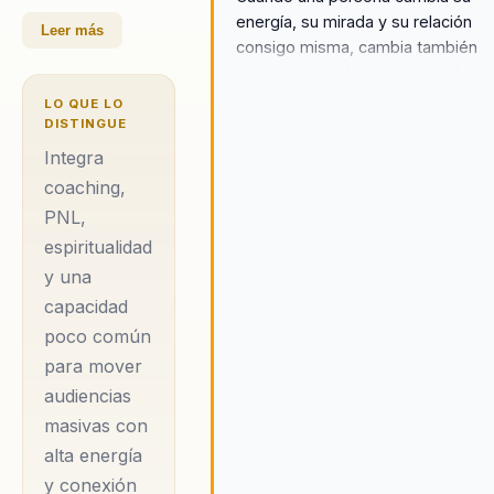
energía, su mirada y su relación
empoderamiento
Leer más
consigo misma, cambia también
y desarrollo
su capacidad de crear una vida
espiritual. Su
distinta.
LO QUE LO
trabajo combina
DISTINGUE
coaching de vida,
Integra
PNL, física
coaching,
PNL,
cuántica y
espiritualidad
espiritualidad
y una
aplicada para
capacidad
acompañar
poco común
procesos de
para mover
cambio con alta
audiencias
energía e impacto
masivas con
emocional.
alta energía
y conexión