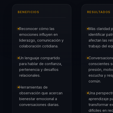
BENEFICIOS
RESULTADOS
Reconocer cómo las
Más claridad 
emociones influyen en
identificar pa
liderazgo, comunicación y
afectan las re
colaboración cotidiana.
trabajo del eq
Un lenguaje compartido
Conversacion
para hablar de confianza,
conscientes s
pertenencia y desafíos
presión, motiv
relacionales.
escucha y res
común.
Herramientas de
observación que acercan
Una perspecti
bienestar emocional a
aprendizaje p
conversaciones diarias.
transformar e
difíciles en re