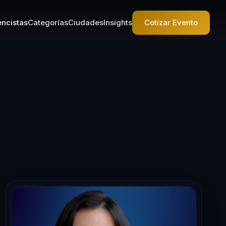
ncistas
Categorías
Ciudades
Insights
Cotizar Evento
nferencista en