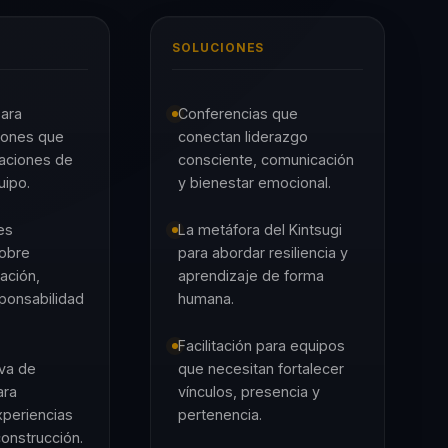
SOLUCIONES
para
Conferencias que
trones que
conectan liderazgo
laciones de
consciente, comunicación
uipo.
y bienestar emocional.
es
La metáfora del Kintsugi
obre
para abordar resiliencia y
ación,
aprendizaje de forma
ponsabilidad
humana.
Facilitación para equipos
va de
que necesitan fortalecer
ara
vínculos, presencia y
xperiencias
pertenencia.
construcción.