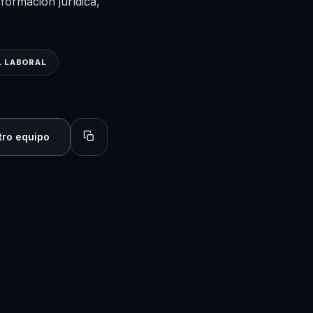
formación jurídica,
L LABORAL
tro equipo
Copiar perfil para compartir