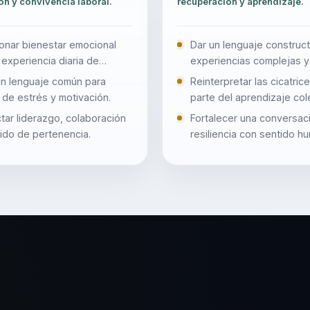
ón y convivencia laboral.
recuperación y aprendizaje.
onar bienestar emocional
Dar un lenguaje construct
 experiencia diaria de
experiencias complejas y
o.
cambios.
un lenguaje común para
Reinterpretar las cicatri
 de estrés y motivación.
parte del aprendizaje col
ar liderazgo, colaboración
Fortalecer una conversac
ido de pertenencia.
resiliencia con sentido h