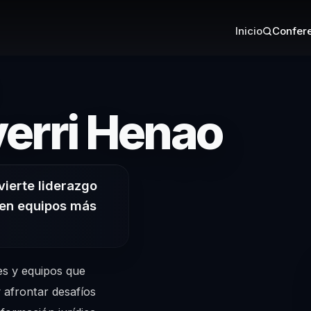
Inicio
Confere
– Co
verri Henao
ierte liderazgo
 en equipos más
es y equipos que
 afrontar desafíos