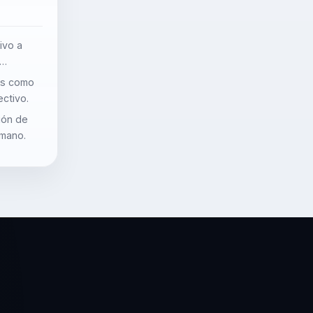
ivo a
ces como
ectivo.
ión de
umano.