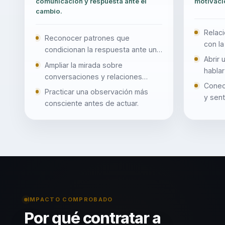
comunicación y respuesta ante el
motivaci
cambio.
Relaci
Reconocer patrones que
con la
condicionan la respuesta ante un
trabaj
Abrir 
reto.
Ampliar la mirada sobre
hablar
conversaciones y relaciones
Conect
laborales.
Practicar una observación más
y sent
consciente antes de actuar.
IMPACTO COMPROBADO
Por qué contratar a