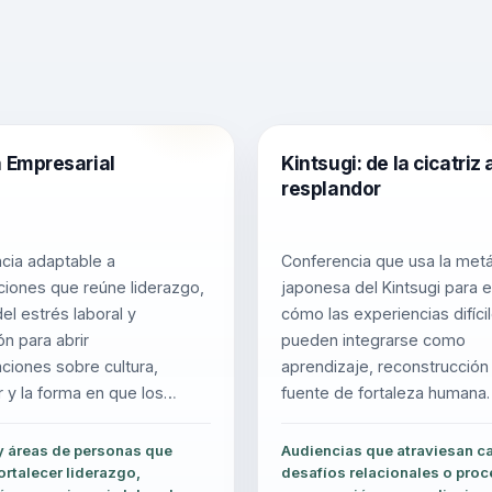
a Empresarial
Kintsugi: de la cicatriz 
resplandor
cia adaptable a
Conferencia que usa la met
ciones que reúne liderazgo,
japonesa del Kintsugi para e
el estrés laboral y
cómo las experiencias difíci
ón para abrir
pueden integrarse como
ciones sobre cultura,
aprendizaje, reconstrucción
r y la forma en que los
fuente de fortaleza humana.
trabajan juntos.
y áreas de personas que
Audiencias que atraviesan c
ortalecer liderazgo,
desafíos relacionales o pro