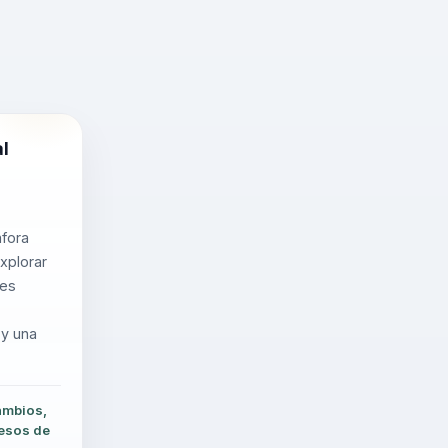
al
áfora
xplorar
les
 y una
ambios,
cesos de