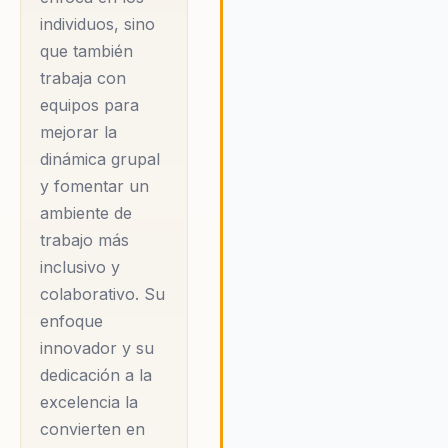
Dinero, Insumo
individuos, sino
Divino', ofrecen una
que también
mezcla única de
trabaja con
introspección
equipos para
personal y estrategias
mejorar la
prácticas para el
dinámica grupal
y fomentar un
crecimiento personal
ambiente de
y profesional. El
trabajo más
impacto de Paola no
inclusivo y
se limita a sus
colaborativo. Su
conferencias. Su
enfoque
presencia en medios
innovador y su
como Dinero, RCN y
dedicación a la
La República subraya
excelencia la
su autoridad en el
convierten en