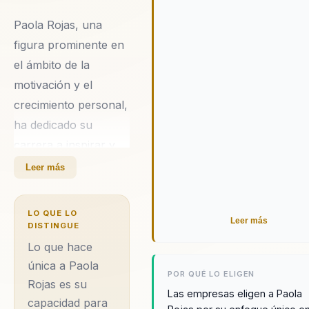
Paola Rojas, una
figura prominente en
el ámbito de la
motivación y el
crecimiento personal,
ha dedicado su
carrera a inspirar y
empoderar a
Leer más
individuos y
organizaciones. Con
LO QUE LO
Leer más
más de 15 años de
DISTINGUE
experiencia en
Lo que hace
medios de
única a Paola
POR QUÉ LO ELIGEN
Rojas es su
comunicación como
Las empresas eligen a Paola
capacidad para
RCN Radio y Todelar,