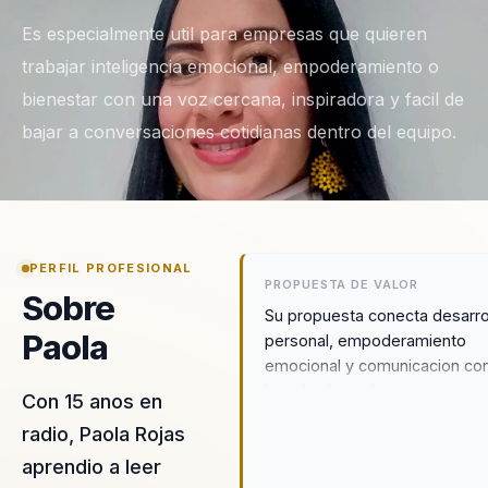
Es especialmente util para empresas que quieren
trabajar inteligencia emocional, empoderamiento o
bienestar con una voz cercana, inspiradora y facil de
bajar a conversaciones cotidianas dentro del equipo.
PERFIL PROFESIONAL
PROPUESTA DE VALOR
Sobre
Su propuesta conecta desarro
Paola
personal, empoderamiento
emocional y comunicacion co
bajada clara a bienestar
Con 15 anos en
organizacional. No se queda 
radio, Paola Rojas
motivacion amplia: ayuda a
aprendio a leer
traducir emociones en