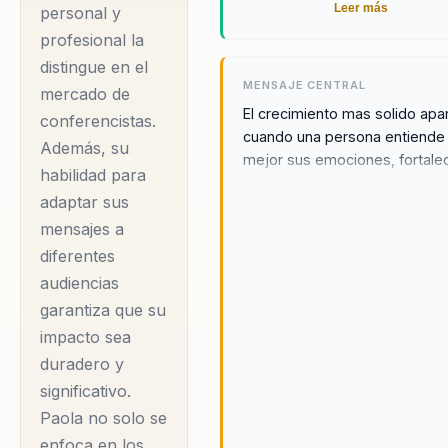
Leer más
personal y
a encontrar equilibrio
profesional la
y propósito en sus
distingue en el
vidas. Paola es
MENSAJE CENTRAL
mercado de
conocida por su
El crecimiento mas solido ap
conferencistas.
cuando una persona entiende
capacidad para
Además, su
mejor sus emociones, fortale
transformar equipos
habilidad para
su confianza y aprende a
a través de talleres
adaptar sus
relacionarse consigo misma y
mensajes a
como 'Volemos
otros de forma mas sana.
diferentes
Juntos', donde utiliza
audiencias
la naturaleza como
garantiza que su
metáfora para el
impacto sea
trabajo colaborativo.
duradero y
Sus conferencias,
significativo.
como 'Mi Villana
Paola no solo se
Favorita' y 'Bendito
enfoca en los