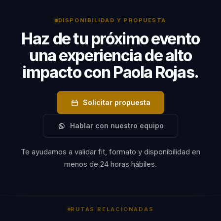
habilidad para guiar a
DISPONIBILIDAD Y PROPUESTA
las personas en este
Haz de tu próximo evento
viaje de
una experiencia de alto
autodescubrimiento
es lo que la distingue
impacto con Paola Rojas.
como una
conferencista de
Solicitar propuesta
renombre.
Hablar con nuestro equipo
Te ayudamos a validar fit, formato y disponibilidad en
menos de 24 horas hábiles.
RUTAS RELACIONADAS