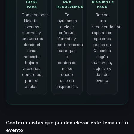
IDEAL
QUÉ
SIGUIENTE
PARA
RESOLVEMOS
PASO
Convenciones,
Te
Recibe
kickoffs,
ayudamos
una
eventos
a elegir
recomendación
internos y
enfoque,
rápida con
encuentros
formato y
opciones
donde el
conferencista
reales en
tema
para que
Colombia
necesita
el
según
bajar a
contenido
audiencia,
acciones
no se
objetivo y
concretas
quede
tipo de
para el
solo en
evento.
equipo.
inspiración.
Conferencistas que pueden elevar este tema en tu
evento