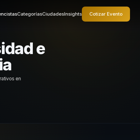
ncistas
Categorías
Ciudades
Insights
Cotizar Evento
idad e
ia
rativos en