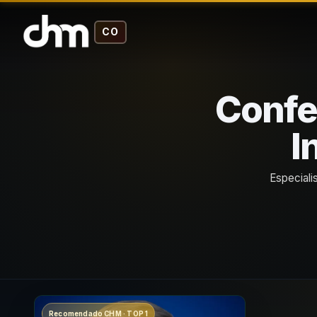
CO
Confe
I
Especiali
Recomendado CHM · TOP 1