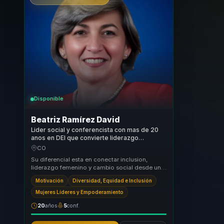
Disponible
Beatriz Ramírez David
Lider social y conferencista con mas de 20
anos en DEI que convierte liderazgo
femenino e inclusion en cohesion para
CO
organizaciones.
Su diferencial esta en conectar inclusion,
liderazgo femenino y cambio social desde una
mirada util para organizaciones. Convierte
Motivación
Diversidad, Equidad e Inclusión
discur...
Mujeres Líderes y Empoderamiento
20
años
5
conf.