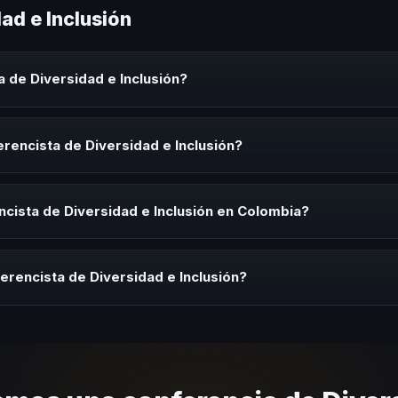
ad e Inclusión
 de Diversidad e Inclusión?
e Inclusión es un experto que comparte conocimiento, estrategias y 
es y seminarios. Su objetivo es generar reflexión, inspiración y herr
rencista de Diversidad e Inclusión?
sta de Diversidad e Inclusión para kick-offs, convenciones anuales, 
nización necesita impulsar un cambio cultural relacionado con esta te
cista de Diversidad e Inclusión en Colombia?
rayectoria del speaker, la modalidad (presencial o virtual) y la dura
 sin costo y una propuesta en menos de 24 horas adaptada a tu presu
erencista de Diversidad e Inclusión?
 tema, su estilo de comunicación, casos de éxito con audiencias simi
nizacional. En CHM Colombia te ayudamos con una selección estratégi