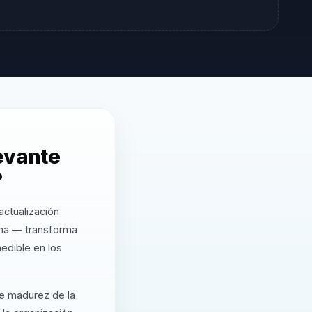
levante
?
ctualización
rma — transforma
edible en los
de madurez de la