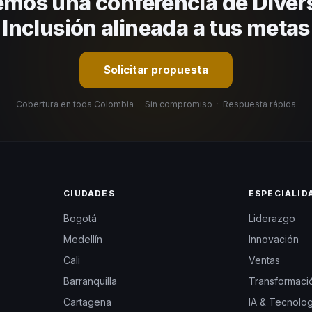
mos una conferencia de Diver
Inclusión alineada a tus metas
Solicitar propuesta
Cobertura en toda Colombia
·
Sin compromiso
·
Respuesta rápida
CIUDADES
ESPECIALID
Bogotá
Liderazgo
Medellín
Innovación
Cali
Ventas
Barranquilla
Transformació
Cartagena
IA & Tecnolog