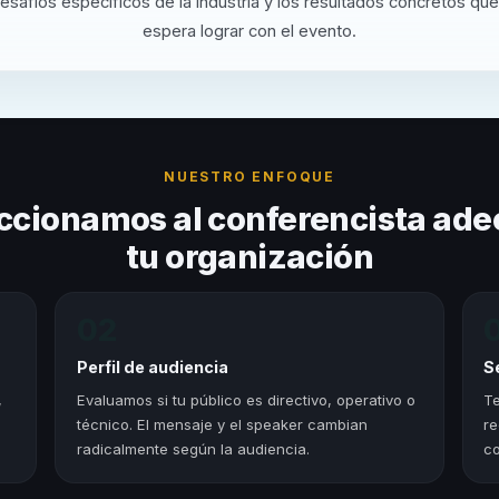
desafíos específicos de la industria y los resultados concretos que
espera lograr con el evento.
NUESTRO ENFOQUE
ccionamos al conferencista ade
tu organización
02
Perfil de audiencia
S
,
Evaluamos si tu público es directivo, operativo o
Te
técnico. El mensaje y el speaker cambian
re
radicalmente según la audiencia.
co