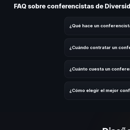
FAQ sobre conferencistas de Diversid
¿Qué hace un conferencista
Un conferencista de Diversidad 
eventos corporativos, convencion
¿Cuándo contratar un confe
audiencia.
Es ideal contratar un conferenci
de integración o cuando tu orga
¿Cuánto cuesta un conferen
Los honorarios varían según la t
ofrecemos asesoría estratégica
¿Cómo elegir el mejor conf
Evalúa su experiencia real en el
el contenido a tu contexto orga