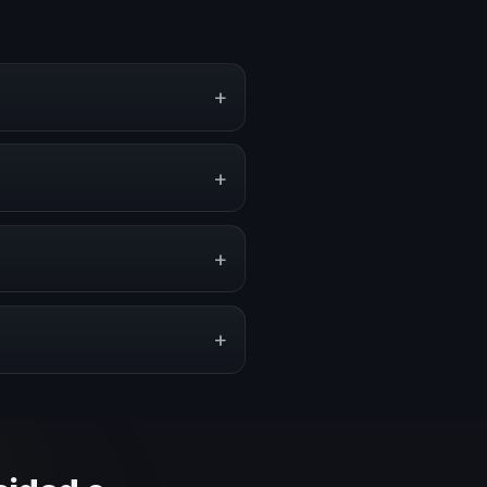
+
experiencias sobre este tema en
amientas aplicables para la
+
programas de desarrollo, eventos
mática.
+
ción del evento. En CHM Colombia
puesto.
+
lares y su capacidad de adaptar
ca basada en estos criterios.