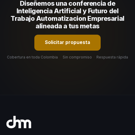
Diseñemos una conferencia de
organizacional. En CHM Colombia te ayudamos con una
selección estratégica basada en estos criterios.
Inteligencia Artificial y Futuro del
Trabajo Automatizacion Empresarial
alineada a tus metas
Solicitar propuesta
Cobertura en toda Colombia
·
Sin compromiso
·
Respuesta rápida