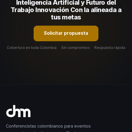
selección estratégica basada en estos criterios.
Inteligencia Artificial y Futuro del
Trabajo Innovación Con Ia alineada a
tus metas
Solicitar propuesta
Cobertura en toda Colombia
·
Sin compromiso
·
Respuesta rápida
Conferencistas colombianos para eventos