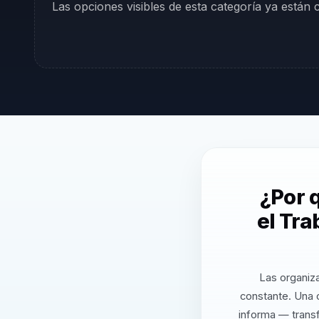
Las opciones visibles de esta categoría ya están
¿Por 
el Tra
Las organiz
constante. Una 
informa — transf