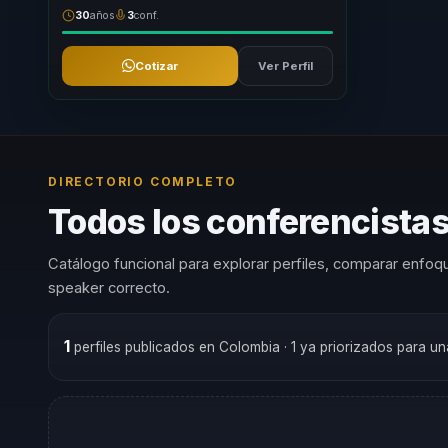
30
años
3
conf.
Cotizar
Ver Perfil
DIRECTORIO COMPLETO
Todos los conferencistas
Catálogo funcional para explorar perfiles, comparar enfoqu
speaker correcto.
1
perfiles publicados en Colombia
· 1 ya priorizados para u