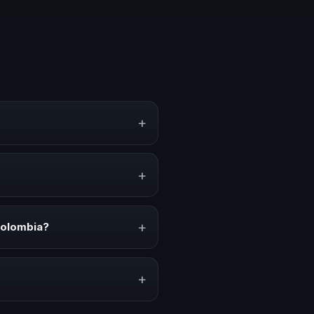
+
iento, estrategias y
erar reflexión, inspiración y
+
convenciones anuales, programas
relacionado con esta temática.
+
Colombia?
ción del evento. En CHM Colombia
puesto.
+
lares y su capacidad de adaptar