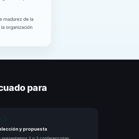
de madurez de la
 la organización
cuado para
03
elección y propuesta
 presentamos 2 o 3 conferencistas