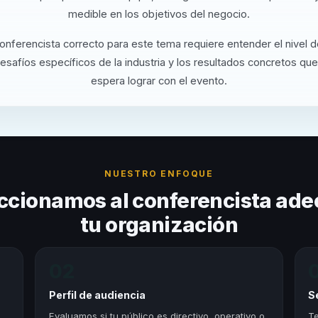
medible en los objetivos del negocio.
conferencista correcto para este tema requiere entender el nivel 
desafíos específicos de la industria y los resultados concretos que
espera lograr con el evento.
NUESTRO ENFOQUE
ccionamos al conferencista ade
tu organización
02
Perfil de audiencia
S
,
Evaluamos si tu público es directivo, operativo o
Te