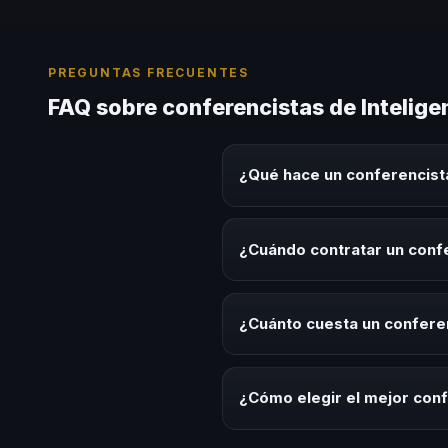
PREGUNTAS FRECUENTES
FAQ sobre conferencistas de Intelige
¿Qué hace un conferencista
Un conferencista de Inteligenci
experiencias sobre este tema en
¿Cuándo contratar un confe
herramientas aplicables para la 
Es ideal contratar un conferenc
de desarrollo, eventos de integ
¿Cuánto cuesta un conferen
Los honorarios varían según la t
ofrecemos asesoría estratégica
¿Cómo elegir el mejor conf
Evalúa su experiencia real en el