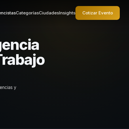
ncistas
Categorías
Ciudades
Insights
Cotizar Evento
gencia
Trabajo
rencias y