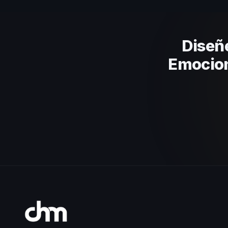
el contenido a tu contexto orga
Diseñ
Emocion