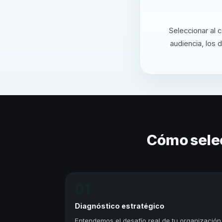
Seleccionar al 
audiencia, los 
Cómo sele
01
Diagnóstico estratégico
Entendemos el desafío real de tu organización