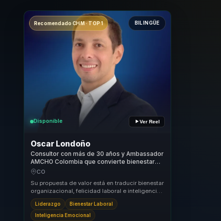
BILINGÜE
Recomendado CHM · TOP 1
Disponible
Ver Reel
Oscar Londoño
Consultor con más de 30 años y Ambassador
AMCHO Colombia que convierte bienestar
laboral y finanzas en rentabilidad humana.
CO
Su propuesta de valor está en traducir bienestar
organizacional, felicidad laboral e inteligencia
emocional a una conversación corporativ...
Liderazgo
Bienestar Laboral
Inteligencia Emocional