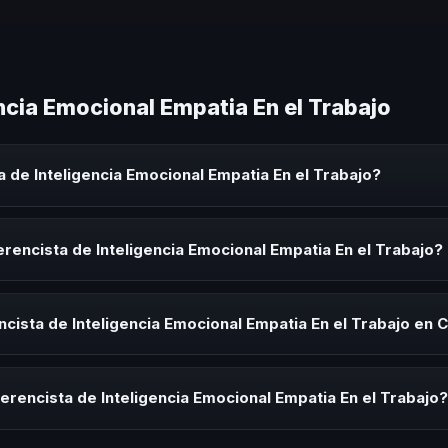
ncia Emocional Empatia En el Trabajo
 de Inteligencia Emocional Empatia En el Trabajo?
a Emocional Empatia En el Trabajo es un experto que comparte conocim
 eventos corporativos, convenciones y seminarios. Su objetivo es gen
rencista de Inteligencia Emocional Empatia En el Trabajo?
audiencia.
ista de Inteligencia Emocional Empatia En el Trabajo para kick-offs, 
ración o cuando tu organización necesita impulsar un cambio cultural 
cista de Inteligencia Emocional Empatia En el Trabajo en 
rayectoria del speaker, la modalidad (presencial o virtual) y la dura
 sin costo y una propuesta en menos de 24 horas adaptada a tu presu
erencista de Inteligencia Emocional Empatia En el Trabajo?
 tema, su estilo de comunicación, casos de éxito con audiencias simi