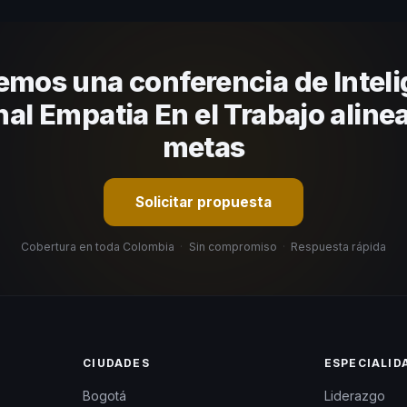
nizacional. En CHM Colombia te ayudamos con una selección estratégi
emos una conferencia de Inteli
al Empatia En el Trabajo alinea
metas
Solicitar propuesta
Cobertura en toda Colombia
·
Sin compromiso
·
Respuesta rápida
CIUDADES
ESPECIALID
Bogotá
Liderazgo