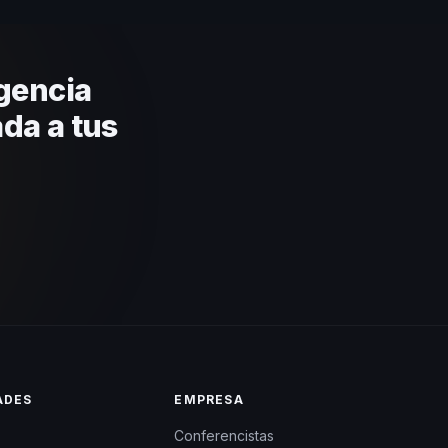
ca basada en estos criterios.
gencia
da a tus
ADES
EMPRESA
Conferencistas