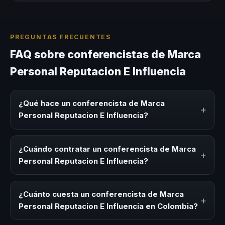
PREGUNTAS FRECUENTES
FAQ sobre conferencistas de Marca
Personal Reputacion E Influencia
¿Qué hace un conferencista de Marca
+
Personal Reputacion E Influencia?
Un conferencista de Marca Personal Reputacion E
Influencia es un experto que comparte conocimiento,
¿Cuándo contratar un conferencista de Marca
+
estrategias y experiencias sobre este tema en eventos
Personal Reputacion E Influencia?
corporativos, convenciones y seminarios. Su objetivo es
generar reflexión, inspiración y herramientas aplicables
Es ideal contratar un conferencista de Marca Personal
para la audiencia.
Reputacion E Influencia para kick-offs, convenciones
¿Cuánto cuesta un conferencista de Marca
+
anuales, programas de desarrollo, eventos de integración
Personal Reputacion E Influencia en Colombia?
o cuando tu organización necesita impulsar un cambio
cultural relacionado con esta temática.
Los honorarios varían según la trayectoria del speaker, la