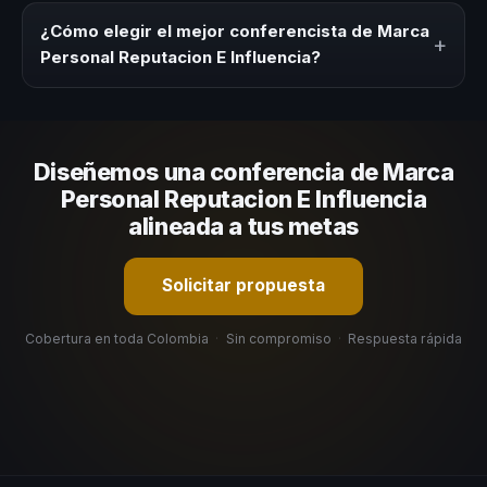
modalidad (presencial o virtual) y la duración del evento.
¿Cómo elegir el mejor conferencista de Marca
+
En CHM Colombia ofrecemos asesoría estratégica sin
Personal Reputacion E Influencia?
costo y una propuesta en menos de 24 horas adaptada a
tu presupuesto.
Evalúa su experiencia real en el tema, su estilo de
comunicación, casos de éxito con audiencias similares y
su capacidad de adaptar el contenido a tu contexto
Diseñemos una conferencia de Marca
organizacional. En CHM Colombia te ayudamos con una
selección estratégica basada en estos criterios.
Personal Reputacion E Influencia
alineada a tus metas
Solicitar propuesta
Cobertura en toda Colombia
·
Sin compromiso
·
Respuesta rápida