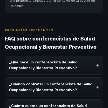
una propuesta alineada con el contexto de tu evento en
Colombia.
PREGUNTAS FRECUENTES
FAQ sobre conferencistas de Salud
Ocupacional y Bienestar Preventivo
¿Qué hace un conferencista de Salud
+
Ocupacional y Bienestar Preventivo?
Un conferencista de Salud Ocupacional y Bienestar
Preventivo es un experto que comparte conocimiento,
¿Cuándo contratar un conferencista de Salud
+
estrategias y experiencias sobre este tema en eventos
Ocupacional y Bienestar Preventivo?
corporativos, convenciones y seminarios. Su objetivo es
generar reflexión, inspiración y herramientas aplicables
Es ideal contratar un conferencista de Salud Ocupacional
para la audiencia.
y Bienestar Preventivo para kick-offs, convenciones
¿Cuánto cuesta un conferencista de Salud