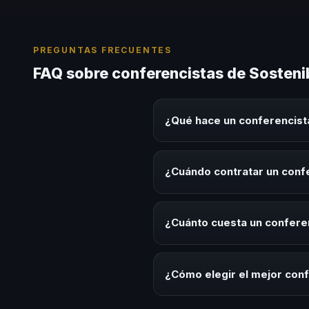
PREGUNTAS FRECUENTES
FAQ sobre conferencistas de Sostenib
¿Qué hace un conferencista
Un conferencista de Sostenibili
experiencias sobre este tema en
¿Cuándo contratar un confe
herramientas aplicables para la 
Es ideal contratar un conferenci
programas de desarrollo, evento
¿Cuánto cuesta un conferen
temática.
Los honorarios varían según la t
ofrecemos asesoría estratégica
¿Cómo elegir el mejor conf
Evalúa su experiencia real en el