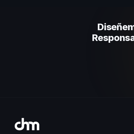
el contenido a tu contexto orga
Diseñem
Responsab