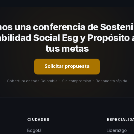
nizacional. En CHM Colombia te ayudamos con una selección estratégi
os una conferencia de Sostenib
ilidad Social Esg y Propósito 
tus metas
Solicitar propuesta
Cobertura en toda Colombia
·
Sin compromiso
·
Respuesta rápida
CIUDADES
ESPECIALID
Bogotá
Liderazgo