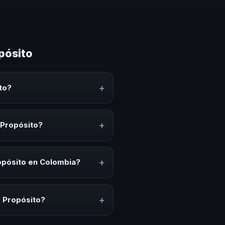
pósito
+
to?
arte conocimiento, estrategias y
erar reflexión, inspiración y
+
 Propósito?
kick-offs, convenciones anuales,
io cultural relacionado con esta
+
ropósito en Colombia?
ción del evento. En CHM Colombia
puesto.
+
y Propósito?
lares y su capacidad de adaptar