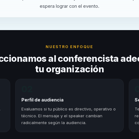
espera lograr con el evento.
NUESTRO ENFOQUE
ccionamos al conferencista ade
tu organización
02
Perfil de audiencia
S
,
Evaluamos si tu público es directivo, operativo o
Te
técnico. El mensaje y el speaker cambian
re
radicalmente según la audiencia.
co