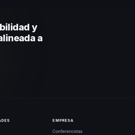
ca basada en estos criterios.
ilidad y
alineada a
ADES
EMPRESA
Conferencistas