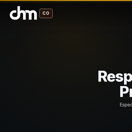
CO
Resp
P
Especi