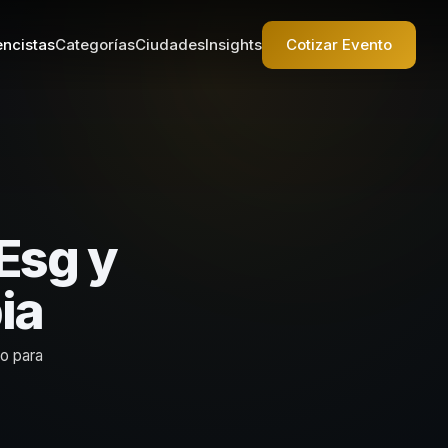
ncistas
Categorías
Ciudades
Insights
Cotizar Evento
Esg y
ia
to para