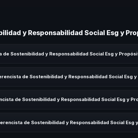
ilidad y Responsabilidad Social Esg y Pro
 de Sostenibilidad y Responsabilidad Social Esg y Propósi
dad y Responsabilidad Social Esg y Propósito es un experto que comp
 eventos corporativos, convenciones y seminarios. Su objetivo es gen
rencista de Sostenibilidad y Responsabilidad Social Esg y
audiencia.
sta de Sostenibilidad y Responsabilidad Social Esg y Propósito para 
s de integración o cuando tu organización necesita impulsar un camb
cista de Sostenibilidad y Responsabilidad Social Esg y P
rayectoria del speaker, la modalidad (presencial o virtual) y la dura
 sin costo y una propuesta en menos de 24 horas adaptada a tu presu
erencista de Sostenibilidad y Responsabilidad Social Esg 
 tema, su estilo de comunicación, casos de éxito con audiencias simi