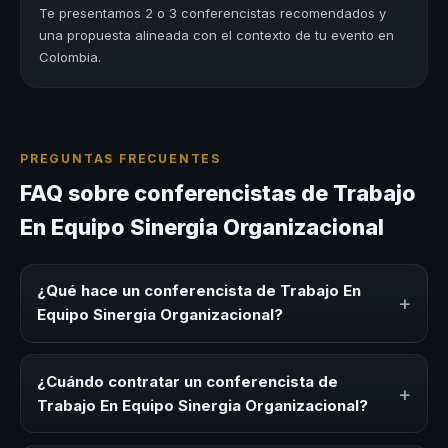
Te presentamos 2 o 3 conferencistas recomendados y
una propuesta alineada con el contexto de tu evento en
Colombia.
PREGUNTAS FRECUENTES
FAQ sobre conferencistas de Trabajo
En Equipo Sinergia Organizacional
¿Qué hace un conferencista de Trabajo En
+
Equipo Sinergia Organizacional?
Un conferencista de Trabajo En Equipo Sinergia
Organizacional es un experto que comparte
¿Cuándo contratar un conferencista de
+
conocimiento, estrategias y experiencias sobre este tema
Trabajo En Equipo Sinergia Organizacional?
en eventos corporativos, convenciones y seminarios. Su
objetivo es generar reflexión, inspiración y herramientas
Es ideal contratar un conferencista de Trabajo En Equipo