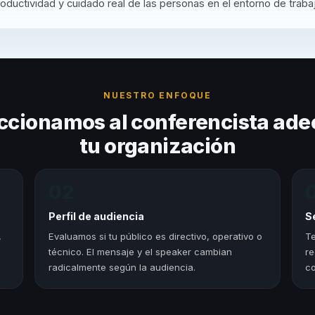
oductividad y cuidado real de las personas en el entorno de traba
NUESTRO ENFOQUE
ccionamos al conferencista ade
tu organización
02
Perfil de audiencia
S
,
Evaluamos si tu público es directivo, operativo o
Te
técnico. El mensaje y el speaker cambian
re
radicalmente según la audiencia.
co