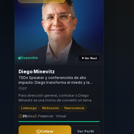
Disponible
Ver Reel
Diego Minevitz
TEDx Speaker y conferencista de alto
impacto: Diego transforma el miedo y la
presión en impulso para liderar, decidir y
GT
avanzar.
Para dirección general, contratar a Diego
Minevitz es una forma de convertir un tema
difícil—cómo decide una organización cuando
Liderazgo
Motivación
Neurociencia
hay pres...
20
años
Presencial · Virtual
Cotizar
Ver Perfil