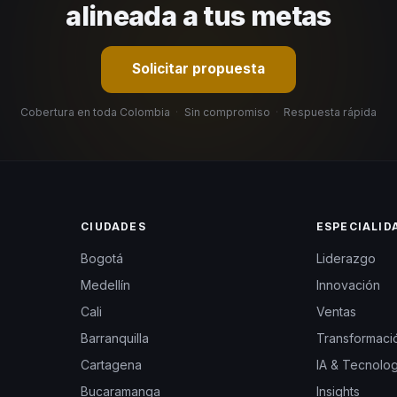
alineada a tus metas
Solicitar propuesta
Cobertura en toda Colombia
·
Sin compromiso
·
Respuesta rápida
CIUDADES
ESPECIALID
Bogotá
Liderazgo
Medellín
Innovación
Cali
Ventas
Barranquilla
Transformació
Cartagena
IA & Tecnolog
Bucaramanga
Insights