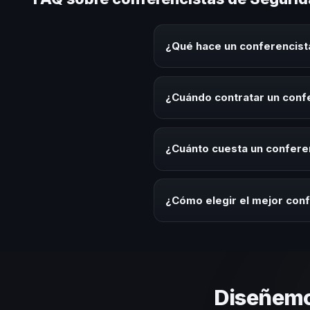
¿Qué hace un conferencist
Un conferencista de Seguridad L
eventos corporativos, convencion
¿Cuándo contratar un conf
audiencia.
Es ideal contratar un conferenc
integración o cuando tu organiz
¿Cuánto cuesta un confere
Los honorarios varían según la t
ofrecemos asesoría estratégica
¿Cómo elegir el mejor con
Evalúa su experiencia real en el
el contenido a tu contexto orga
Diseñemo