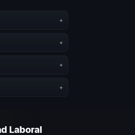
+
riencias sobre este tema en
amientas aplicables para la
+
ramas de desarrollo, eventos de
ica.
+
ción del evento. En CHM Colombia
puesto.
+
lares y su capacidad de adaptar
ca basada en estos criterios.
d Laboral