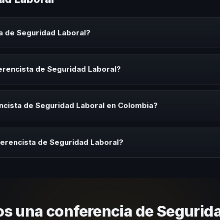
a de Seguridad Laboral?
aboral es un experto que comparte conocimiento, estrategias y expe
es y seminarios. Su objetivo es generar reflexión, inspiración y herr
erencista de Seguridad Laboral?
ista de Seguridad Laboral para kick-offs, convenciones anuales, prog
ación necesita impulsar un cambio cultural relacionado con esta temát
ncista de Seguridad Laboral en Colombia?
rayectoria del speaker, la modalidad (presencial o virtual) y la dura
 sin costo y una propuesta en menos de 24 horas adaptada a tu presu
ferencista de Seguridad Laboral?
 tema, su estilo de comunicación, casos de éxito con audiencias simi
nizacional. En CHM Colombia te ayudamos con una selección estratégi
s una conferencia de Segurida