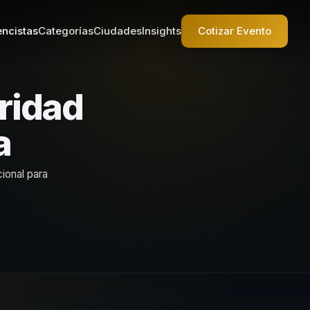
ncistas
Categorías
Ciudades
Insights
Cotizar Evento
ridad
a
ional para