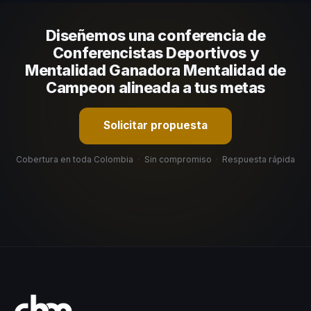
comunicación, casos de éxito con audiencias similares y
su capacidad de adaptar el contenido a tu contexto
Diseñemos una conferencia de
organizacional. En CHM Colombia te ayudamos con una
selección estratégica basada en estos criterios.
Conferencistas Deportivos y
Mentalidad Ganadora Mentalidad de
Campeon alineada a tus metas
Solicitar propuesta
Cobertura en toda Colombia
·
Sin compromiso
·
Respuesta rápida