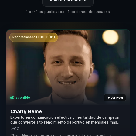
1 perfiles publicados · 1 opciones destacadas
Recomendado CHM · TOP 1
Disponible
Ver Reel
Charly Neme
Experto en comunicación efectiva y mentalidad de campeón
que convierte alto rendimiento deportivo en mensajes más
claros e influyentes para líderes y equipos.
CO
Charly Neme se destaca por su capacidad para convertir la