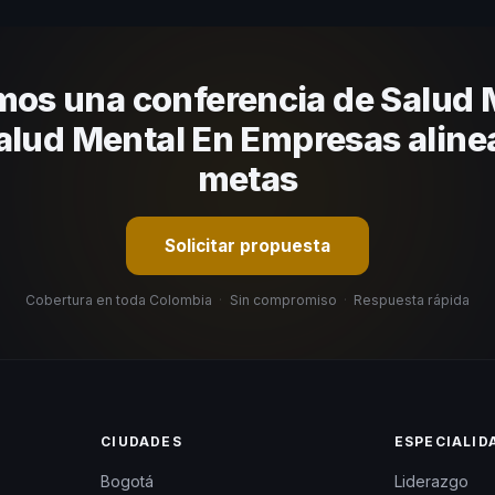
nizacional. En CHM Colombia te ayudamos con una selección estratégi
os una conferencia de Salud 
alud Mental En Empresas aline
metas
Solicitar propuesta
Cobertura en toda Colombia
·
Sin compromiso
·
Respuesta rápida
CIUDADES
ESPECIALID
Bogotá
Liderazgo