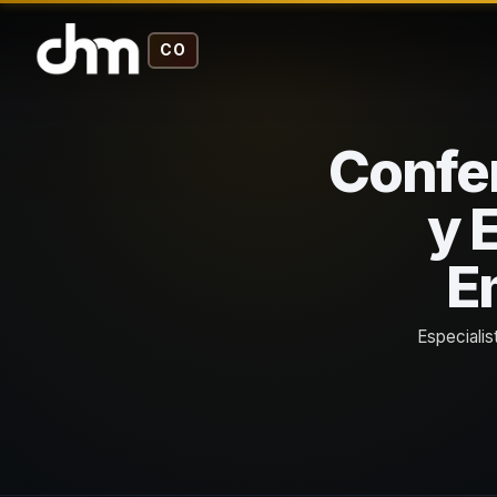
CO
Confer
y 
E
Especialis