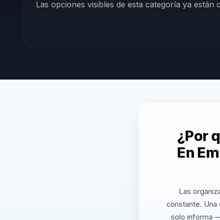
Las opciones visibles de esta categoría ya están
¿Por q
En Em
Las organiz
constante. Una 
solo informa —