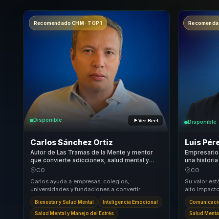
Recomendado CHM · TOP 1
Recomendad
Disponible
Ver Reel
Disponible
Carlos Sánchez Ortiz
Luis Pér
Autor de Las Tramas de la Mente y mentor
Empresario 
que convierte adicciones, salud mental y
una histori
poder interior en conciencia aplicable.
decisiones 
CO
CO
Carlos ayuda a empresas, colegios,
Su valor est
universidades y fundaciones a convertir
alto impact
adicciones, salud mental, miedo y hábitos
para empresa
Bienestar y Salud Mental
Inteligencia Emocional
Comunicació
compulsivos en conci...
Salud Mental y Manejo del Estrés
Salud Menta