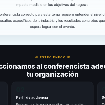
impacto medible en los objetivos del negocio.
conferencista correcto para este tema requiere entender el nivel 
desafíos específicos de la industria y los resultados concretos que
espera lograr con el evento.
NUESTRO ENFOQUE
ccionamos al conferencista ade
tu organización
02
Perfil de audiencia
S
,
Evaluamos si tu público es directivo, operativo o
Te