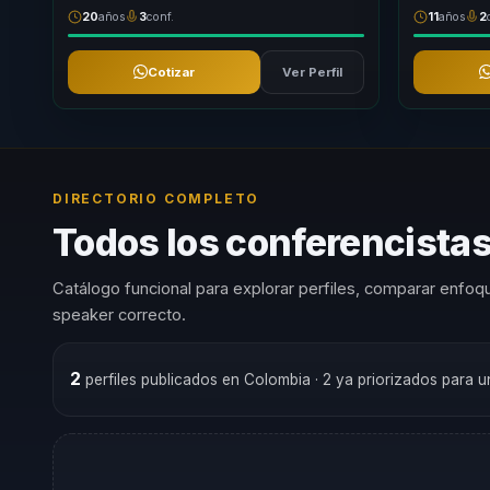
20
años
3
conf.
11
años
2
Cotizar
Ver Perfil
DIRECTORIO COMPLETO
Todos los conferencistas
Catálogo funcional para explorar perfiles, comparar enfoqu
speaker correcto.
2
perfiles publicados en Colombia
· 2 ya priorizados para 