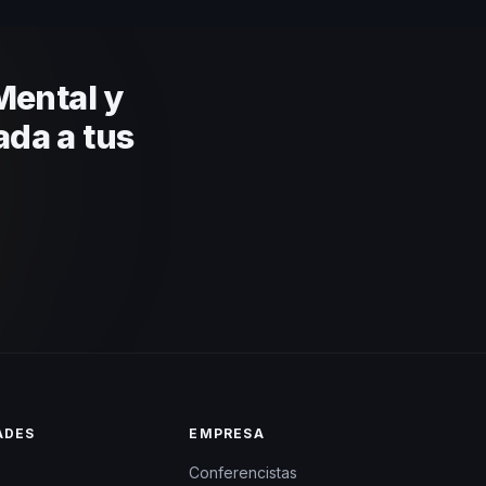
ca basada en estos criterios.
Mental y
ada a tus
ADES
EMPRESA
Conferencistas