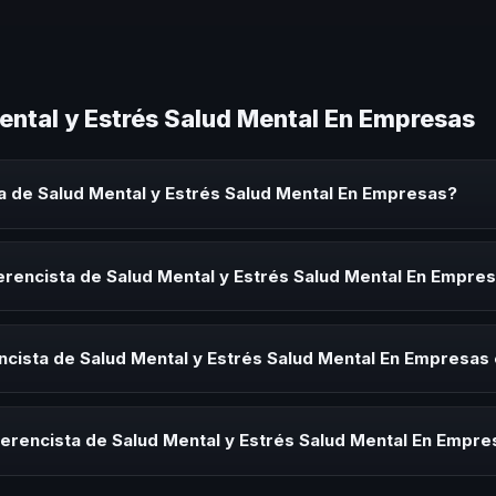
ental y Estrés Salud Mental En Empresas
a de Salud Mental y Estrés Salud Mental En Empresas?
l y Estrés Salud Mental En Empresas es un experto que comparte con
 eventos corporativos, convenciones y seminarios. Su objetivo es gen
erencista de Salud Mental y Estrés Salud Mental En Empre
audiencia.
ista de Salud Mental y Estrés Salud Mental En Empresas para kick-off
s de integración o cuando tu organización necesita impulsar un camb
ncista de Salud Mental y Estrés Salud Mental En Empresas
rayectoria del speaker, la modalidad (presencial o virtual) y la dura
 sin costo y una propuesta en menos de 24 horas adaptada a tu presu
erencista de Salud Mental y Estrés Salud Mental En Empre
 tema, su estilo de comunicación, casos de éxito con audiencias simi