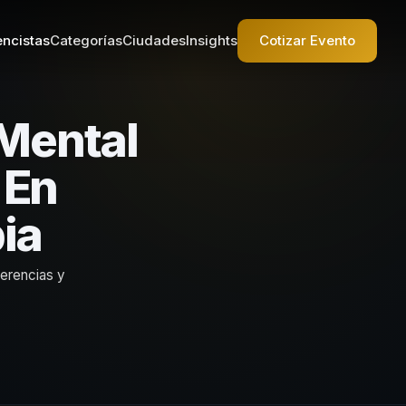
ncistas
Categorías
Ciudades
Insights
Cotizar Evento
 Mental
 En
ia
ferencias y