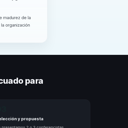
de madurez de la
 la organización
cuado para
03
elección y propuesta
 presentamos 2 o 3 conferencistas