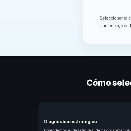
Seleccionar al 
audiencia, los 
Cómo sele
01
Diagnóstico estratégico
Entendemos el desafío real de tu organización