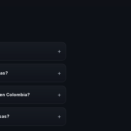
+
ocimiento, estrategias y
erar reflexión, inspiración y
+
sas?
s, convenciones anuales,
io cultural relacionado con esta
+
 en Colombia?
ción del evento. En CHM Colombia
puesto.
+
sas?
lares y su capacidad de adaptar