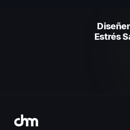
el contenido a tu contexto orga
Diseñem
Estrés S