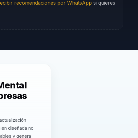
ecibir recomendaciones por WhatsApp
si quieres
 Mental
presas
ctualización
bien diseñada no
cables y genera