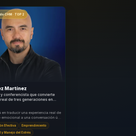
o CHM · TOP 2
ez Martínez
y conferencista que convierte
a real de tres generaciones en
y autocuidado para equipos.
á en traducir una experiencia real de
o emocional a una conversación útil
s y equipos sobre tentacione...
n Efectiva
Emprendimiento
l y Manejo del Estrés