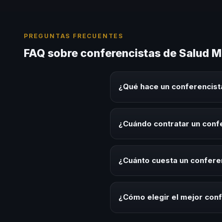
PREGUNTAS FRECUENTES
FAQ sobre conferencistas de Salud M
¿Qué hace un conferencist
Un conferencista de Salud Menta
experiencias sobre este tema en
¿Cuándo contratar un conf
herramientas aplicables para la 
Es ideal contratar un conferenc
programas de desarrollo, evento
¿Cuánto cuesta un confere
temática.
Los honorarios varían según la t
ofrecemos asesoría estratégica
¿Cómo elegir el mejor conf
Evalúa su experiencia real en el