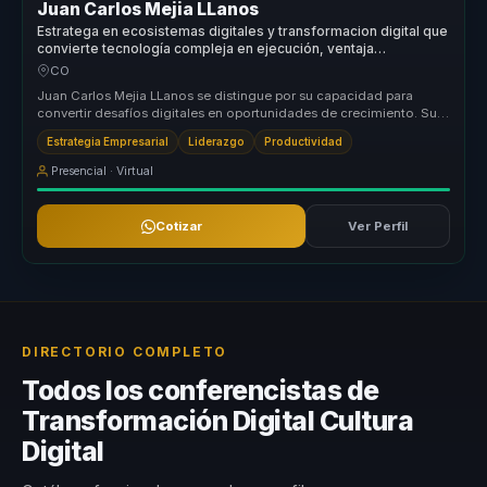
Juan Carlos Mejia LLanos
Estratega en ecosistemas digitales y transformacion digital que
convierte tecnología compleja en ejecución, ventaja
competitiva y decisiones para empresas.
CO
Juan Carlos Mejia LLanos se distingue por su capacidad para
convertir desafíos digitales en oportunidades de crecimiento. Su
enfoque únic...
Estrategia Empresarial
Liderazgo
Productividad
Presencial · Virtual
Cotizar
Ver Perfil
DIRECTORIO COMPLETO
Todos los conferencistas de
Transformación Digital Cultura
Digital