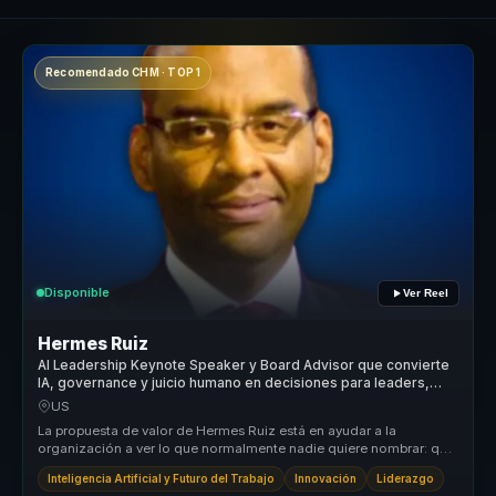
Recomendado CHM · TOP 1
Disponible
Ver Reel
Hermes Ruiz
AI Leadership Keynote Speaker y Board Advisor que convierte
IA, governance y juicio humano en decisiones para leaders,
boards y organizations.
US
La propuesta de valor de Hermes Ruiz está en ayudar a la
organización a ver lo que normalmente nadie quiere nombrar: que
el problema no e...
Inteligencia Artificial y Futuro del Trabajo
Innovación
Liderazgo