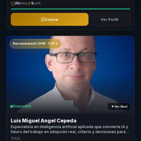
20
años
5
conf.
Cotizar
Ver Perfil
Recomendado CHM · TOP 2
Disponible
Ver Reel
Luis Miguel Angel Cepeda
Especialista en inteligencia artificial aplicada que convierte IA y
futuro del trabajo en adopción real, criterio y decisiones para
líderes y empresas.
CO