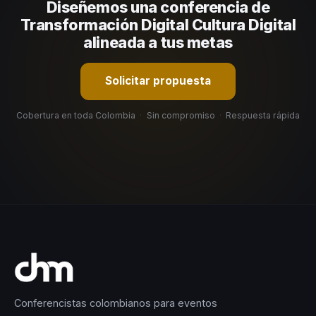
Diseñemos una conferencia de
organizacional. En CHM Colombia te ayudamos con una
selección estratégica basada en estos criterios.
Transformación Digital Cultura Digital
alineada a tus metas
Solicitar propuesta
Cobertura en toda Colombia
·
Sin compromiso
·
Respuesta rápida
Conferencistas colombianos para eventos